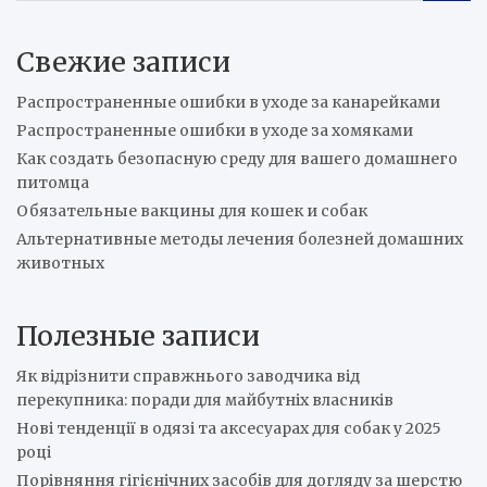
a
r
Свежие записи
c
h
Распространенные ошибки в уходе за канарейками
Распространенные ошибки в уходе за хомяками
Как создать безопасную среду для вашего домашнего
питомца
Обязательные вакцины для кошек и собак
Альтернативные методы лечения болезней домашних
животных
Полезные записи
Як відрізнити справжнього заводчика від
перекупника: поради для майбутніх власників
Нові тенденції в одязі та аксесуарах для собак у 2025
році
Порівняння гігієнічних засобів для догляду за шерстю