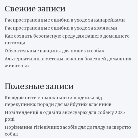
r
Свежие записи
c
h
Распространенные ошибки в уходе за канарейками
Распространенные ошибки в уходе за хомяками
Как создать безопасную среду для вашего домашнего
питомца
Обязательные вакцины для кошек и собак
Альтернативные методы лечения болезней домашних
животных
Полезные записи
Як відрізнити справжнього заводчика від
перекупника: поради для майбутніх власників
Нові тенденції в одязі та аксесуарах для собак у 2025
році
Порівняння гігієнічних засобів для догляду за шерстю
собак