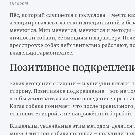
18.10.2025
Пёс, который слушается с полуслова – мечта к
ассоциировалась с жёсткой дисциплиной и бе
меняются. Мир меняется, меняются и методы 
личности собаки, её эмоциям и характеру. Поч
дрессировке собак действительно работают, по
владельца гармоничнее.
Позитивное подкреплени
Запах угощения с ладони – и уши уши встают т
сторону. Позитивное подкрепление – это не тол
чтобы усиливать желаемое поведение через нагр
Когда собака понимает, что после правильного
становится игрой, а не напряжённой борьбой.
Владельцы, увлечённые этим методом, делятся
мне». Один раз собака подошла – получили пох