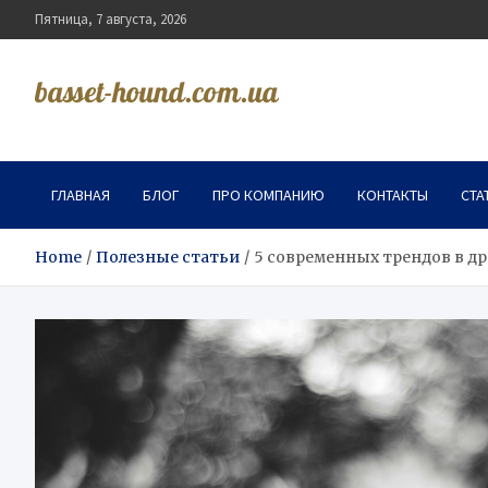
Skip
Пятница, 7 августа, 2026
to
content
basset-hound.com.ua
ГЛАВНАЯ
БЛОГ
ПРО КОМПАНИЮ
КОНТАКТЫ
СТА
Home
Полезные статьи
5 современных трендов в др