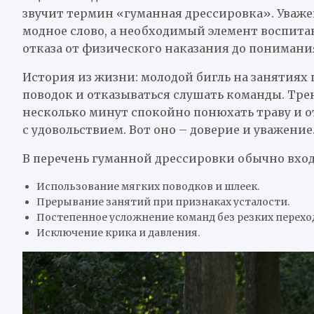
звучит термин «гуманная дрессировка». Уваже
модное слово, а необходимый элемент воспитани
отказа от физического наказания до понимания
История из жизни: молодой бигль на занятиях
поводок и отказываться слушать команды. Тре
несколько минут спокойно понюхать траву и от
с удовольствием. Вот оно – доверие и уважение
В перечень гуманной дрессировки обычно вход
Использование мягких поводков и шлеек.
Прерывание занятий при признаках усталости.
Постепенное усложнение команд без резких перехо
Исключение крика и давления.