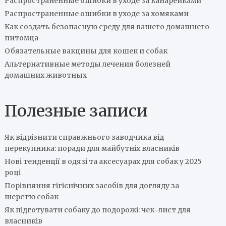
Распространенные ошибки в уходе за канарейками
Распространенные ошибки в уходе за хомяками
Как создать безопасную среду для вашего домашнего
питомца
Обязательные вакцины для кошек и собак
Альтернативные методы лечения болезней
домашних животных
Полезные записи
Як відрізнити справжнього заводчика від
перекупника: поради для майбутніх власників
Нові тенденції в одязі та аксесуарах для собак у 2025
році
Порівняння гігієнічних засобів для догляду за
шерстю собак
Як підготувати собаку до подорожі: чек-лист для
власників