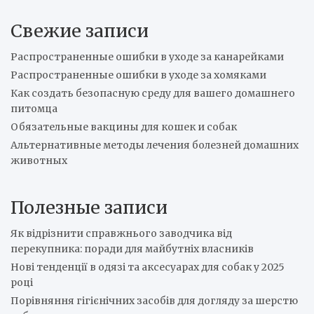
r
Свежие записи
c
h
Распространенные ошибки в уходе за канарейками
Распространенные ошибки в уходе за хомяками
Как создать безопасную среду для вашего домашнего
питомца
Обязательные вакцины для кошек и собак
Альтернативные методы лечения болезней домашних
животных
Полезные записи
Як відрізнити справжнього заводчика від
перекупника: поради для майбутніх власників
Нові тенденції в одязі та аксесуарах для собак у 2025
році
Порівняння гігієнічних засобів для догляду за шерстю