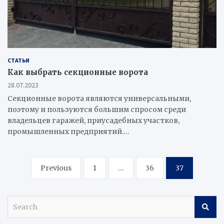
СТАТЬИ
Как выбрать секционные ворота
28.07.2023
Секционные ворота являются универсальными,
поэтому и пользуются большим спросом среди
владельцев гаражей, приусадебных участков,
промышленных предприятий.…
Навигация
Previous
1
…
36
37
по
записям
S
e
a