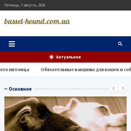
Skip
Пятница, 7 августа, 2026
to
content
basset-hound.com.ua
Актуальное
Обязательные вакцины для кошек и собак
Альтерн
Основное