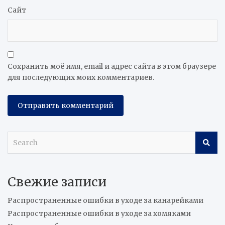
Сайт
Сохранить моё имя, email и адрес сайта в этом браузере
для последующих моих комментариев.
S
e
a
r
Свежие записи
c
h
Распространенные ошибки в уходе за канарейками
Распространенные ошибки в уходе за хомяками