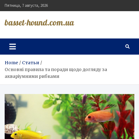
Skip
Пятница, 7 августа, 2026
to
content
basset-hound.com.ua
Home
Статьи
Основні правила та поради щодо догляду за
акваріумними рибками