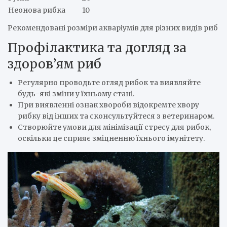
Неонова рибка
10
Рекомендовані розміри акваріумів для різних видів риб
Профілактика та догляд за
здоров’ям риб
Регулярно проводьте огляд рибок та виявляйте
будь-які зміни у їхньому стані.
При виявленні ознак хвороби відокремте хвору
рибку від інших та сконсультуйтеся з ветеринаром.
Створюйте умови для мінімізації стресу для рибок,
оскільки це сприяє зміцненню їхнього імунітету.