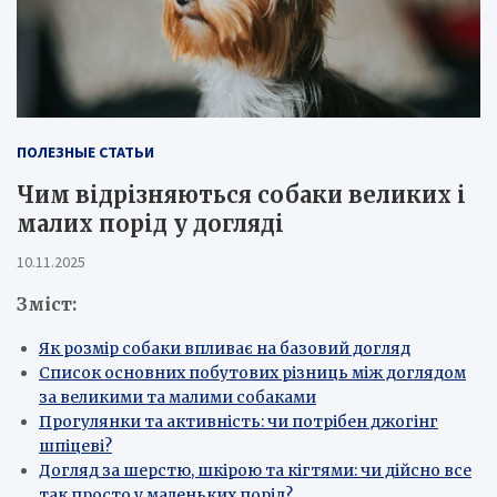
ПОЛЕЗНЫЕ СТАТЬИ
Чим відрізняються собаки великих і
малих порід у догляді
10.11.2025
Зміст:
Як розмір собаки впливає на базовий догляд
Список основних побутових різниць між доглядом
за великими та малими собаками
Прогулянки та активність: чи потрібен джогінг
шпіцеві?
Догляд за шерстю, шкірою та кігтями: чи дійсно все
так просто у маленьких порід?