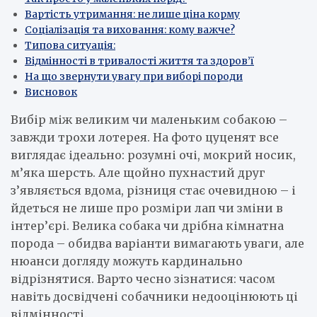
Вартість утримання: не лише ціна корму
Соціалізація та виховання: кому важче?
Типова ситуація:
Відмінності в тривалості життя та здоров’ї
На що звернути увагу при виборі породи
Висновок
Вибір між великим чи маленьким собакою –
завжди трохи лотерея. На фото цуценят все
виглядає ідеально: розумні очі, мокрий носик,
м’яка шерсть. Але щойно пухнастий друг
з’являється вдома, різниця стає очевидною – і
йдеться не лише про розміри лап чи зміни в
інтер’єрі. Велика собака чи дрібна кімнатна
порода – обидва варіанти вимагають уваги, але
нюанси догляду можуть кардинально
відрізнятися. Варто чесно зізнатися: часом
навіть досвідчені собачники недооцінюють ці
відмінності.