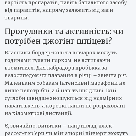
вартість препаратів, навіть банального засобу
від паразитів, напряму залежить від ваги
тварини.
Прогулянки та активність: чи
потрібен джогінг шпіцеві?
Власники бордер-колі та вівчарок можуть
годинами гуляти парком, не встигаючи
втомитися. Для лабрадора пробіжка за
велосипедом чи плавання в річці – звична річ.
Маленьким собакам інтенсивні марафони не
лише непотрібні, а й навіть шкідливі. Їхні
суглоби швидше зношуються від надмірних
навантажень, а короткі лапки не розраховані
на кілометрові дистанції.
Є, звичайно, винятки – наприклад, джек-
рассел-тер’єри чи мініатюрні пінчери можуть