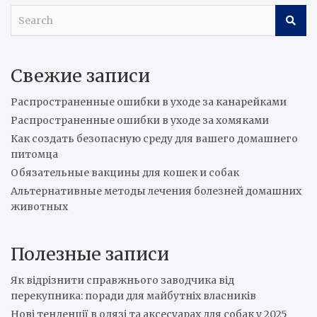
S
e
a
r
Свежие записи
c
h
Распространенные ошибки в уходе за канарейками
Распространенные ошибки в уходе за хомяками
Как создать безопасную среду для вашего домашнего
питомца
Обязательные вакцины для кошек и собак
Альтернативные методы лечения болезней домашних
животных
Полезные записи
Як відрізнити справжнього заводчика від
перекупника: поради для майбутніх власників
Нові тенденції в одязі та аксесуарах для собак у 2025