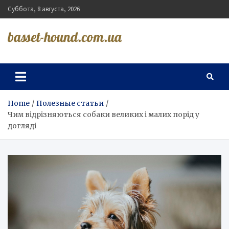
Skip
Суббота, 8 августа, 2026
to
content
basset-hound.com.ua
Home
Полезные статьи
Чим відрізняються собаки великих і малих порід у
догляді