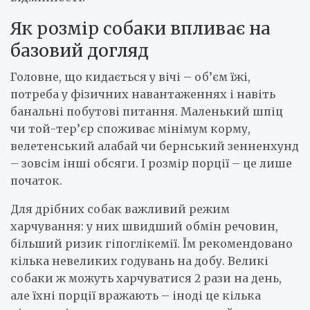
Як розмір собаки впливає на
базовий догляд
Головне, що кидається у вічі – об’єм їжі,
потреба у фізичних навантаженнях і навіть
банальні побутові питання. Маленький шпіц
чи той-тер’єр споживає мінімум корму,
велетенський алабай чи бернський зенненхунд
– зовсім інші обсяги. І розмір порції – це лише
початок.
Для дрібних собак важливий режим
харчування: у них швидший обмін речовин,
більший ризик гіпоглікемії. Їм рекомендовано
кілька невеликих годувань на добу. Великі
собаки ж можуть харчуватися 2 рази на день,
але їхні порції вражають – іноді це кілька