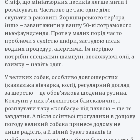
Є міф, що мініатюрних песиків легше мити і
розчісувати. Частково це так: одне діло –
скупати в раковині йоркширського тер’єра,
інше – завантажити у ванну 50-кілограмового
ньюфаундленда. Проте у малих порід часто
проблеми з сухістю шкіри, застудою після
водних процедур, алергіями. Їм нерідко
потрібні спеціальні шампуні, зволожуючі олії, а
взимку – навіть одяг.
У великих собак, особливо довгошерстих
(кавказька вівчарка, колі), регулярний догляд
за шерстю – це обов’язкова щоденна рутина.
Колтуни у них з’являються блискавично, і
розплутати таку «ковбасу» під пахвою – ще те
завдання. А після осінньої прогулянки в дощову
погоду великий собака принесе додому не
лише радість, а й цілий букет запахів із
найближчої калюжі. Не зайвим буде нагадати й