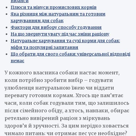
нюанси
Плюси та мінуси промислових кормів
Яка різниця між натуральним та готовим
харчуванням для собак
Фактори для вибору способу годування
На що звернути увагу під час зміни раціону
Натуральне харчування та сухі корми для собак:
міфи та популярні запитання
Що обрати для свого собаки: універсальної відповіді
немає
У кожного власника собаки настає момент,
коли потрібно зробити вибір – годувати
улюбленця натуральною їжею чи віддати
перевагу готовим кормам. Хтось ще пам’ятає
часи, коли собак годували тим, що залишилось
після сімейного обіду, а хтось, навпаки, обирає
ретельно вивірений раціон з міркувань
здоров’я й зручності. За цим нерідко ховається
чимало питань: чи отримає пес усе необхідне?