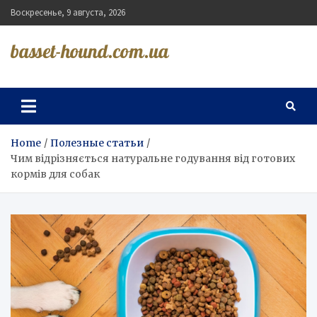
Skip
Воскресенье, 9 августа, 2026
to
content
basset-hound.com.ua
Home
Полезные статьи
Чим відрізняється натуральне годування від готових
кормів для собак