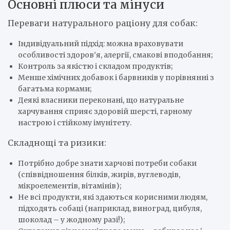
Основні плюси та мінуси
Переваги натурального раціону для собак:
Індивідуальний підхід: можна враховувати
особливості здоров’я, алергії, смакові вподобання;
Контроль за якістю і складом продуктів;
Менше хімічних добавок і барвників у порівнянні з
багатьма кормами;
Деякі власники переконані, що натуральне
харчування сприяє здоровій шерсті, гарному
настрою і стійкому імунітету.
Складнощі та ризики:
Потрібно добре знати харчові потреби собаки
(співвідношення білків, жирів, вуглеводів,
мікроелементів, вітамінів);
Не всі продукти, які здаються корисними людям,
підходять собаці (наприклад, виноград, цибуля,
шоколад – у жодному разі!);