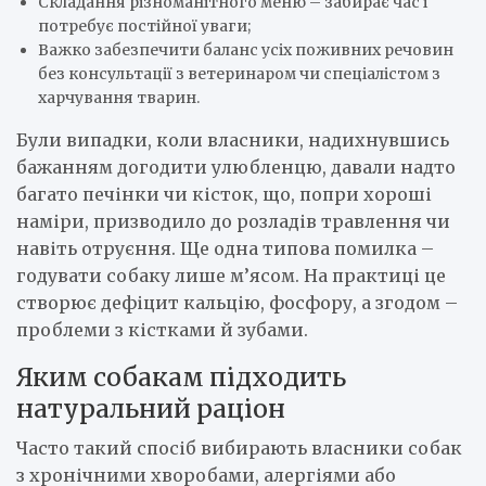
Складання різноманітного меню – забирає час і
потребує постійної уваги;
Важко забезпечити баланс усіх поживних речовин
без консультації з ветеринаром чи спеціалістом з
харчування тварин.
Були випадки, коли власники, надихнувшись
бажанням догодити улюбленцю, давали надто
багато печінки чи кісток, що, попри хороші
наміри, призводило до розладів травлення чи
навіть отруєння. Ще одна типова помилка –
годувати собаку лише м’ясом. На практиці це
створює дефіцит кальцію, фосфору, а згодом –
проблеми з кістками й зубами.
Яким собакам підходить
натуральний раціон
Часто такий спосіб вибирають власники собак
з хронічними хворобами, алергіями або