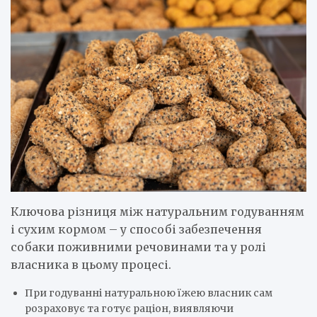
Ключова різниця між натуральним годуванням
і сухим кормом – у способі забезпечення
собаки поживними речовинами та у ролі
власника в цьому процесі.
При годуванні натуральною їжею власник сам
розраховує та готує раціон, виявляючи