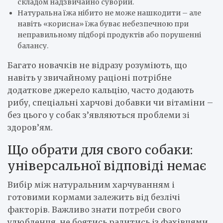
складом надзвичайно суворий.
Натуральна їжа нібито не може нашкодити – але
навіть «корисна» їжа буває небезпечною при
неправильному підборі продуктів або порушенні
балансу.
Багато новачків не відразу розуміють, що
навіть у звичайному раціоні потрібне
додаткове джерело кальцію, часто додають
рибу, спеціальні харчові добавки чи вітаміни –
без цього у собак з’являються проблеми зі
здоров’ям.
Що обрати для свого собаки:
універсальної відповіді немає
Вибір між натуральним харчуванням і
готовими кормами залежить від безлічі
факторів. Важливо знати потреби свого
улюбленця, не боятись радитись із фахівцями,