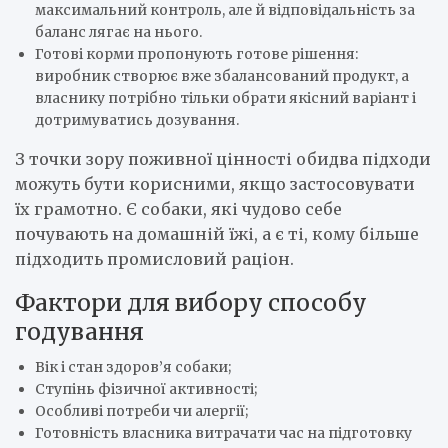
максимальний контроль, але й відповідальність за
баланс лягає на нього.
Готові корми пропонують готове рішення:
виробник створює вже збалансований продукт, а
власнику потрібно тільки обрати якісний варіант і
дотримуватись дозування.
З точки зору поживної цінності обидва підходи
можуть бути корисними, якщо застосовувати
їх грамотно. Є собаки, які чудово себе
почувають на домашній їжі, а є ті, кому більше
підходить промисловий раціон.
Фактори для вибору способу
годування
Вік і стан здоров’я собаки;
Ступінь фізичної активності;
Особливі потреби чи алергії;
Готовність власника витрачати час на підготовку