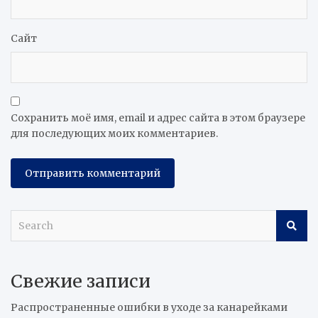
Сайт
Сохранить моё имя, email и адрес сайта в этом браузере
для последующих моих комментариев.
S
e
a
r
Свежие записи
c
h
Распространенные ошибки в уходе за канарейками