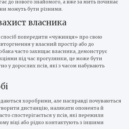
гає до нового знайомого, а вже за мить починає
ини можуть бути різними.
захист власника
, а спосіб попередити «чужинця» про свою
 вторгнення у власний простір або до
обака часто захищає власника, демонструє
кціями під час прогулянки, це може бути
но у дорослих псів, які з часом набувають
бі
 здаються хоробрими, але насправді почуваються
створити дистанцію, налякати опонента й
сто спостерігається у псів, які пережили
ьому віці або рідко контактують з іншими