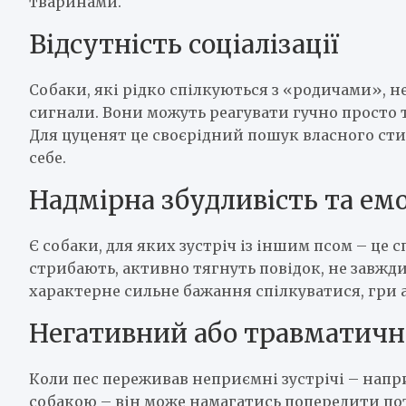
тваринами.
Відсутність соціалізації
Собаки, які рідко спілкуються з «родичами», н
сигнали. Вони можуть реагувати гучно просто т
Для цуценят це своєрідний пошук власного сти
себе.
Надмірна збудливість та емо
Є собаки, для яких зустріч із іншим псом – це 
стрибають, активно тягнуть повідок, не завжд
характерне сильне бажання спілкуватися, гри а
Негативний або травматичн
Коли пес переживав неприємні зустрічі – нап
собакою – він може намагатись попередити по