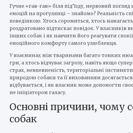
Гучне «гав-гав» біля під’їзду, нервовий погляд 
емоцій на прогулянці – знайомо? Реальність с
поведінкою. Хтось соромиться, хтось намагаєть
роздратовано підтискає повідок. У власників 
інших собак і як навчити його реагувати спокі
емоційного комфорту самого улюбленця.
У взаєминах між тваринами багато тонких нюанс
гри, а хтось відчуває загрозу, навіть якщо суп
страх, невпевненість, територіальні інстинкти
природою собаки та її вихованням досягається 
відбувається, і як власник може допомогти св
не ініціатором галасу.
Основні причини, чому с
собак