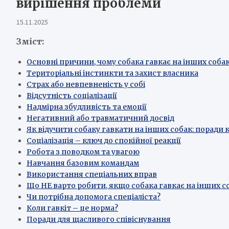
вирішення проблеми
15.11.2025
Зміст:
Основні причини, чому собака гавкає на інших соба
Територіальні інстинкти та захист власника
Страх або невпевненість у собі
Відсутність соціалізації
Надмірна збудливість та емоції
Негативний або травматичний досвід
Як відучити собаку гавкати на інших собак: поради 
Соціалізація – ключ до спокійної реакції
Робота з поводком та увагою
Навчання базовим командам
Використання спеціальних вправ
Що НЕ варто робити, якщо собака гавкає на інших с
Чи потрібна допомога спеціаліста?
Коли гавкіт – це норма?
Поради для щасливого співіснування