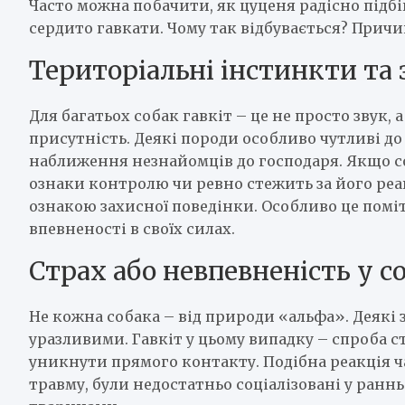
Часто можна побачити, як цуценя радісно підбі
сердито гавкати. Чому так відбувається? Прич
Територіальні інстинкти та 
Для багатьох собак гавкіт – це не просто звук
присутність. Деякі породи особливо чутливі до
наближення незнайомців до господаря. Якщо с
ознаки контролю чи ревно стежить за його реа
ознакою захисної поведінки. Особливо це поміт
впевненості в своїх силах.
Страх або невпевненість у со
Не кожна собака – від природи «альфа». Деякі
уразливими. Гавкіт у цьому випадку – спроба 
уникнути прямого контакту. Подібна реакція ча
травму, були недостатньо соціалізовані у ранн