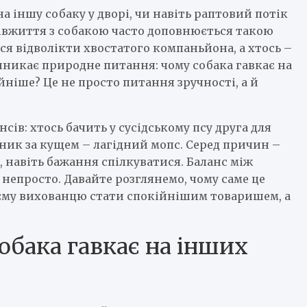
на іншу собаку у дворі, чи навіть раптовий потік
півжиття з собакою часто доповнюється такою
ся відволікти хвостатого компаньйона, а хтось –
виникає природне питання: чому собака гавкає на
йніше? Це не просто питання зручності, а й
ів: хтось бачить у сусідському псу друга для
ерник за кущем – лагідний мопс. Серед причин –
, навіть бажання спілкуватися. Баланс між
непросто. Давайте розглянемо, чому саме це
оєму вихованцю стати спокійнішим товаришем, а
обака гавкає на інших