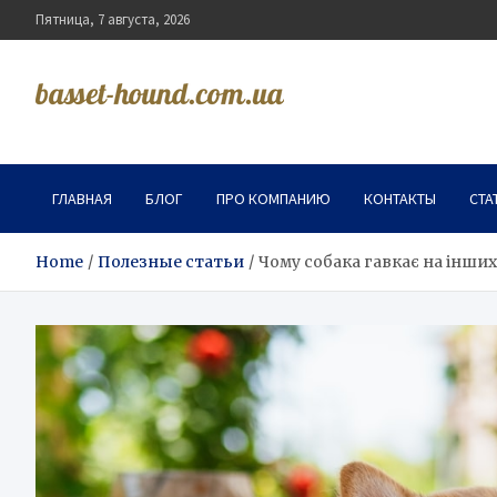
Skip
Пятница, 7 августа, 2026
to
content
basset-hound.com.ua
ГЛАВНАЯ
БЛОГ
ПРО КОМПАНИЮ
КОНТАКТЫ
СТА
Home
Полезные статьи
Чому собака гавкає на інши