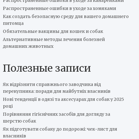
Распространенные ошибки в уходе за канарейками
Распространенные ошибки в уходе за хомяками
Как создать безопасную среду для вашего домашнего
питомца
Обязательные вакцины для кошек и собак
Альтернативные методы лечения болезней
домашних животных
Полезные записи
Як відрізнити справжнього заводчика від
перекупника: поради для майбутніх власників
Нові тенденції в одязі та аксесуарах для собак у 2025
році
Порівняння гігієнічних засобів для догляду за
шерстю собак
Як підготувати собаку до подорожі: чек-лист для
власників