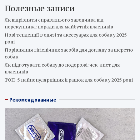
Полезные записи
Як відрізнити справжнього заводчика від
перекупника: поради для майбутніх власників
Нові тенденції в одязі та аксесуарах для собак у 2025
році
Порівняння гігієнічних засобів для догляду за шерстю
собак
Як підготувати собаку до подорожі: чек-лист для
власників
ТОП-5 найпопулярніших іграшок для собак у 2025 році
Рекомендованные