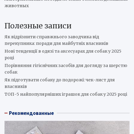
животных
Полезные записи
Як відрізнити справжнього заводчика від
перекупника: поради для майбутніх власників
Нові тенденції в одязі та аксесуарах для собак у 2025
році
Порівняння гігієнічних засобів для догляду за шерстю
собак
Як підготувати собаку до подорожі: чек-лист для
власників
ТОП-5 найпопулярніших іграшок для собак у 2025 році
Рекомендованные