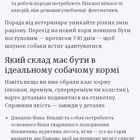
та робочі породи потребують більшої кількості
калорій, ніж домашні улюбленці-флегматики.
Порада від ветеринара: уникайте різких змін
раціону. Перехід на новий корм повинен бути
поступовим — протягом 7-10 днів — щоб
шлунок собаки встиг адаптуватися.
Який склад має бути в
ідеальному собачому кормі
Навіть якщо ви вже обрали клас корму
(економ, преміум, суперпреміум чи холістик),
варто детально подивитися на етикетку.
Справжня якість — завжди у деталях.
Джерело білка. Більшість собак потребують
основного білка тваринного походження.
Яловичина, курятина, лосось, ягня — усе це гарні
варіанти, але бажано, щоб на першому місці у списку