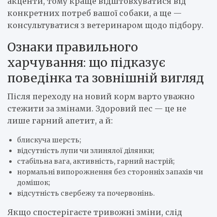
акценти, тому краще відштовхуватися від
конкретних потреб вашої собаки, а ще —
консультуватися з ветеринаром щодо підбору.
Ознаки правильного
харчування: що підказує
поведінка та зовнішній вигляд
Після переходу на новий корм варто уважно
стежити за змінами. Здоровий пес — це не
лише гарний апетит, а й:
блискуча шерсть;
відсутність лупи чи злинялої ділянки;
стабільна вага, активність, гарний настрій;
нормальні випорожнення без сторонніх запахів чи
домішок;
відсутність свербежу та почервонінь.
Якщо спостерігаєте тривожні зміни, слід