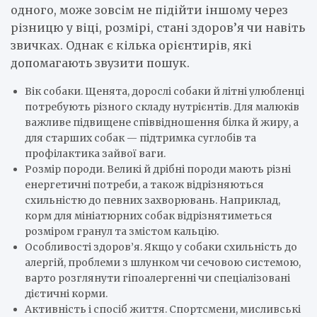
одного, може зовсім не підійти іншому через
різницю у віці, розмірі, стані здоров’я чи навіть
звичках. Однак є кілька орієнтирів, які
допомагають звузити пошук.
Вік собаки. Щенята, дорослі собаки й літні улюбленці
потребують різного складу нутрієнтів. Для малюків
важливе підвищене співвідношення білка й жиру, а
для старших собак — підтримка суглобів та
профілактика зайвої ваги.
Розмір породи. Великі й дрібні породи мають різні
енергетичні потреби, а також відрізняються
схильністю до певних захворювань. Наприклад,
корм для мініатюрних собак відрізнятиметься
розміром гранул та змістом кальцію.
Особливості здоров’я. Якщо у собаки схильність до
алергій, проблеми з шлунком чи сечовою системою,
варто розглянути гіпоалергенні чи спеціалізовані
дієтичні корми.
Активність і спосіб життя. Спортсмени, мисливські