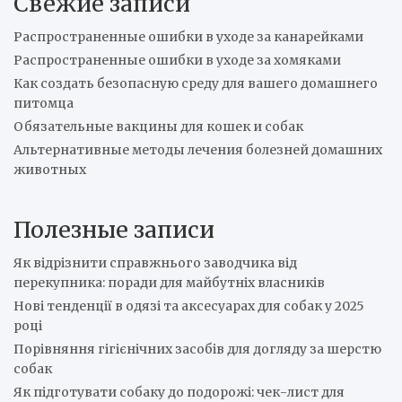
Свежие записи
c
h
Распространенные ошибки в уходе за канарейками
Распространенные ошибки в уходе за хомяками
Как создать безопасную среду для вашего домашнего
питомца
Обязательные вакцины для кошек и собак
Альтернативные методы лечения болезней домашних
животных
Полезные записи
Як відрізнити справжнього заводчика від
перекупника: поради для майбутніх власників
Нові тенденції в одязі та аксесуарах для собак у 2025
році
Порівняння гігієнічних засобів для догляду за шерстю
собак
Як підготувати собаку до подорожі: чек-лист для