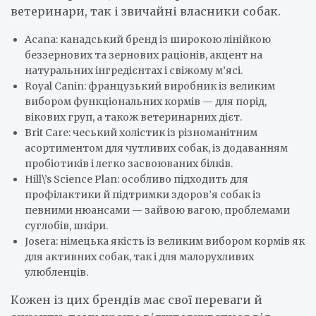
ветеринари, так і звичайні власники собак.
Acana: канадський бренд із широкою лінійкою
беззернових та зернових раціонів, акцент на
натуральних інгредієнтах і свіжому м’ясі.
Royal Canin: французький виробник із великим
вибором функціональних кормів — для порід,
вікових груп, а також ветеринарних дієт.
Brit Care: чеський холістик із різноманітним
асортиментом для чутливих собак, із додаванням
пробіотиків і легко засвоюваних білків.
Hill\’s Science Plan: особливо підходить для
профілактики й підтримки здоров’я собак із
певними нюансами — зайвою вагою, проблемами
суглобів, шкіри.
Josera: німецька якість із великим вибором кормів як
для активних собак, так і для малорухливих
улюбленців.
Кожен із цих брендів має свої переваги й