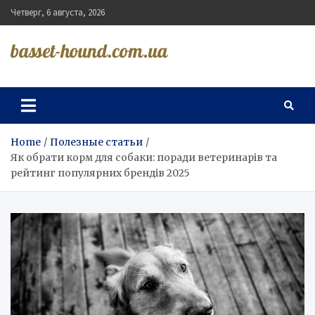
Skip
Четверг, 6 августа, 2026
to
content
basset-hound.com.ua
Home
Полезные статьи
Як обрати корм для собаки: поради ветеринарів та
рейтинг популярних брендів 2025