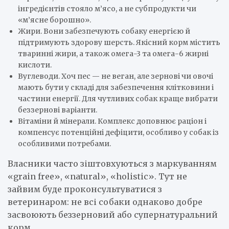
інгредієнтів стояло м’ясо, а не субпродукти чи
«м’ясне борошно».
Жири. Вони забезпечують собаку енергією й
підтримують здорову шерсть. Якісний корм містить
тваринні жири, а також омега-3 та омега-6 жирні
кислоти.
Вуглеводи. Хоч пес — не веган, але зернові чи овочі
мають бути у складі для забезпечення клітковини і
частини енергії. Для чутливих собак краще вибрати
беззернові варіанти.
Вітаміни й мінерали. Комплекс доповнює раціон і
компенсує потенційні дефіцити, особливо у собак із
особливими потребами.
Власники часто зіштовхуються з маркуванням
«grain free», «natural», «holistic». Тут не
зайвим буде проконсультуватися з
ветеринаром: не всі собаки однаково добре
засвоюють беззерновий або супернатуральний
корм.