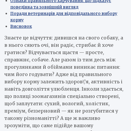
Ознаки правильного харчування: що підказує
поведінка та зовнішній вигляд
Поради ветеринарів для відповідального вибору
корму
Висновок
Знаєте це відчуття: дивишся на свого собаку, а
в нього сяють очі, він радіє, стрибає й хоче
гратися? Відчувається щастя — просте,
справжнє, собаче. Але разом із тим десь між
прогулянками й обіймами виникає питання:
чим його годувати? Адже від правильного
вибору корму залежить здоров\’я, активність і
навіть довголіття улюбленця. Інколи здається,
що полиці зоомагазинів спеціально створені,
щоб заплутати: сухий, вологий, холістик,
преміум, беззерновий — як не розгубитися у
такому різноманітті? А ще ж важливо
зрозуміти, що саме підійде вашому