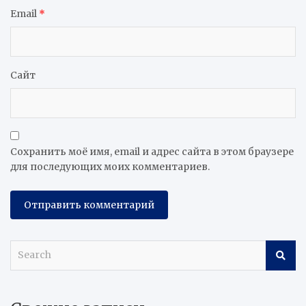
Email
*
Сайт
Сохранить моё имя, email и адрес сайта в этом браузере
для последующих моих комментариев.
S
e
a
r