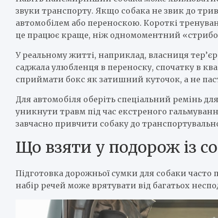
звуки транспорту. Якщо собака не звик до трив
автомобілем або переноскою. Короткі тренуван
це працює краще, ніж одномоментний «стрибок
У реальному житті, наприклад, власниця тер’є
саджала улюбленця в переноску, спочатку в квар
сприймати бокс як затишний куточок, а не пас
Для автомобіля оберіть спеціальний ремінь для
уникнути травм під час екстреного гальмування
завчасно привчити собаку до транспортувально
Що взяти у подорож із с
Підготовка дорожньої сумки для собаки часто п
набір речей може врятувати від багатьох неспод