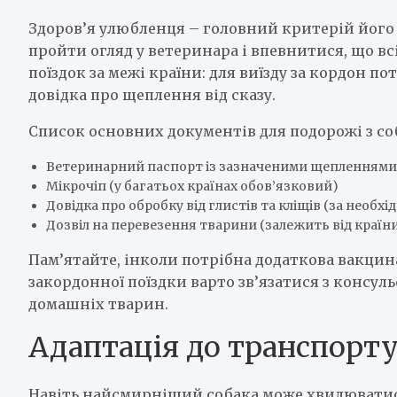
Здоров’я улюбленця – головний критерій його 
пройти огляд у ветеринара і впевнитися, що вс
поїздок за межі країни: для виїзду за кордон 
довідка про щеплення від сказу.
Список основних документів для подорожі з со
Ветеринарний паспорт із зазначеними щепленнями
Мікрочіп (у багатьох країнах обов’язковий)
Довідка про обробку від глистів та кліщів (за необхі
Дозвіл на перевезення тварини (залежить від країн
Пам’ятайте, інколи потрібна додаткова вакцин
закордонної поїздки варто зв’язатися з консул
домашніх тварин.
Адаптація до транспорт
Навіть найсмирніший собака може хвилюватися