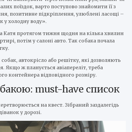
алих поїздок, варто поступово знайомити її з
ня, позитивне підкріплення, улюблені ласощі –
 у холодну воду».
ра Катя протягом тижня щодня на кілька хвилин
тирі, потім у салоні авто. Так собака почала
тку.
 собак, автокрісло або решітку, які дозволяють
. Якщо ж планується авіапереліт, треба
го контейнера відповідного розміру.
обакою: must-have список
еретворюється на квест. Зібраний заздалегідь
іванок у дорозі.