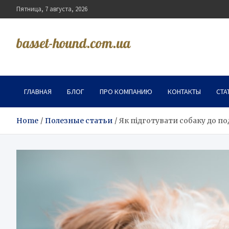
Skip
Пятница, 7 августа, 2026
to
content
basset-hound.com.ua
ГЛАВНАЯ
БЛОГ
ПРО КОМПАНИЮ
КОНТАКТЫ
СТА
Home
Полезные статьи
Як підготувати собаку до по