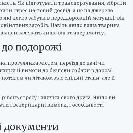
аність. Як підготувати транспортування, зібрати
ити стрес на новий досвід, а не на джерело
 які легко забути в переддорожній метушні: від
покійливих засобів. Навіть якщо ваша тварина
нюанси залежать лише від темпераменту.
 до подорожі
а прогулянка містом, переїзд до дачі чи
ризики й вимоги до безпеки собаки в дорозі.
потягом чи літаком має спільні етапи, але й
рівень стресу і звички свого друга. Якщо ви
ати і ветеринарні вимоги, і особливості
і документи