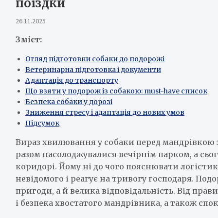
поїздки
26.11.2025
Зміст:
Огляд підготовки собаки до подорожі
Ветеринарна підготовка і документи
Адаптація до транспорту
Що взяти у подорож із собакою: must-have список
Безпека собаки у дорозі
Зниження стресу і адаптація до нових умов
Підсумок
Вираз хвилювання у собаки перед мандрівкою 
разом насолоджувалися вечірнім парком, а сьог
коридорі. Йому ні до чого пояснювати логістик
невідомого і реагує на тривогу господаря. Подо
пригоди, а й велика відповідальність. Від пра
і безпека хвостатого мандрівника, а також спок