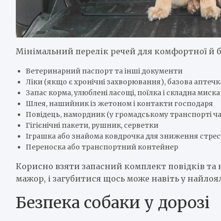
Мінімальний перелік речей для комфортної й б
Ветеринарний паспорт та інші документи
Ліки (якщо є хронічні захворювання), базова аптечк
Запас корма, улюблені ласощі, поїлка і складна миска
Шлея, нашийник із жетоном і контакти господаря
Повідець, намордник (у громадському транспорті ч
Гігієнічні пакети, рушник, серветки
Іграшка або знайома ковдрочка для зниження стрес
Переноска або транспортний контейнер
Корисно взяти запасний комплект повідків та 
мажор, і загубитися щось може навіть у найлоя
Безпека собаки у дорозі