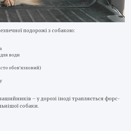
езпечної подорожі з собакою:
а
 для води
асто обов’язковий)
у
нашийників – у дорозі іноді трапляється форс-
льнішої собаки.