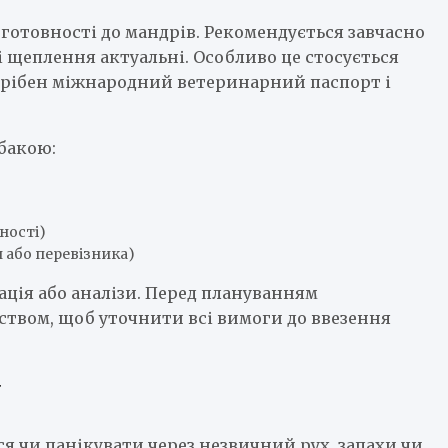
готовності до мандрів. Рекомендується завчасно
і щеплення актуальні. Особливо це стосується
потрібен міжнародний ветеринарний паспорт і
бакою:
дності)
и або перевізника)
ація або аналізи. Перед плануванням
ьством, щоб уточнити всі вимоги до ввезення
у
 чи панікувати через незвичний рух, запахи чи