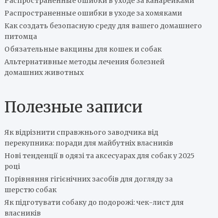
Распространенные ошибки в уходе за канарейками
Распространенные ошибки в уходе за хомяками
Как создать безопасную среду для вашего домашнего
питомца
Обязательные вакцины для кошек и собак
Альтернативные методы лечения болезней
домашних животных
Полезные записи
Як відрізнити справжнього заводчика від
перекупника: поради для майбутніх власників
Нові тенденції в одязі та аксесуарах для собак у 2025
році
Порівняння гігієнічних засобів для догляду за
шерстю собак
Як підготувати собаку до подорожі: чек-лист для
власників