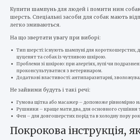
Купити шампунь для людей і помити ним собак
шерсть. Спеціальні засоби для собак мають ві
легко змиваються.
На що звертати увагу при виборі:
Тип шерсті: існують шампуні для короткошерстих, 
цуценят та собак із чутливою шкірою.
Проблеми зі шкірою: при алергіях, лупі чи подразн
проконсультуватися з ветеринаром.
Додаткові властивості: антипаразитарні, зволожува
Не зайвими будуть і такі речі:
Гумова щітка або масажер – допоможе рівномірно 
Рушники – краще мати два, для основного сушіння 
Фен – для довгошерстих порід та в холодну пору рок
Покрокова інструкція, я