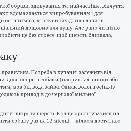
гкої образи, здивування та, найчастіше, відчуття
аки вдома здається випробуванням і для
 до останнього, хтось винахідливо ловить
пеціальний дощовик для душу. Але рано чи пізно
 зробити це без стресу, щоб шерсть блищала,
баку
 правильна. Потреба в купанні залежить від
ону. Довгошерсті собаки (наприклад, шпіци або
м, мов би, вода зайва. Однак волога осінь із
одають приводів до чергової мильної
дити шкірі та шерсті. Краще орієнтуватися на
ти собаку раз на 1-2 місяці – цілком достатньо,