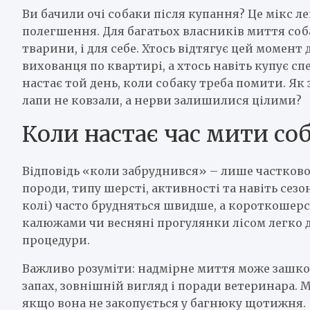
Ви бачили очі собаки після купання? Це мікс ле
полегшення. Для багатьох власників миття соб
тварини, і для себе. Хтось відтягує цей момент
вихованця по квартирі, а хтось навіть купує с
настає той день, коли собаку треба помити. Як
лапи не ковзали, а нерви залишилися цілими?
Коли настає час мити со
Відповідь «коли забруднився» – лише частково
породи, типу шерсті, активності та навіть сез
колі) часто брудняться швидше, а короткошерсти
калюжами чи весняні прогулянки лісом легко д
процедури.
Важливо розуміти: надмірне миття може зашко
запах, зовнішній вигляд і поради ветеринара. Ми
якщо вона не закопується у багнюку щотижня.