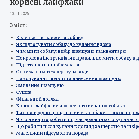
корисні лайфхаки
13.11.2025
Зміст:
Коли настає час мити собаку
Як підготувати собаку до купання вдома
Чим мити собаку: вибір шампуню та інвентарю
Покрокова інструкція, як правильно мити собаку в 
Підготовка ванної кімнати
Оптимальна температура води
Намочування шерсті та нанесення шампуню
Змивання шампуню
Сушка
Фінальний догляд
Корисні лайфхаки для легкого купання собаки
Типові труднощі під час миття собаки та як їх подо
Чого не варто робити під час домашнього купання 
Що робити після купання: догляд за шерстю та шкі
Маленький підсумок та порада