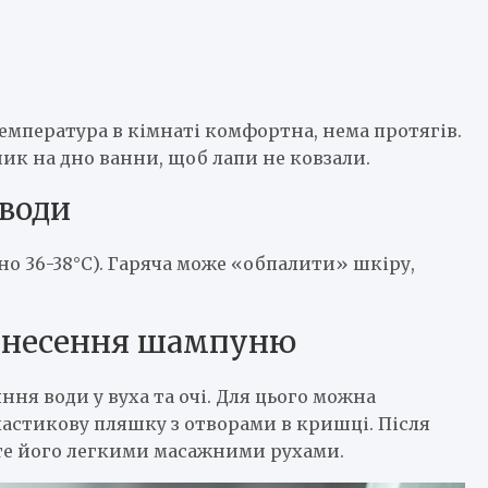
и
емпература в кімнаті комфортна, нема протягів.
к на дно ванни, щоб лапи не ковзали.
 води
но 36-38°C). Гаряча може «обпалити» шкіру,
нанесення шампуню
ня води у вуха та очі. Для цього можна
астикову пляшку з отворами в кришці. Після
те його легкими масажними рухами.