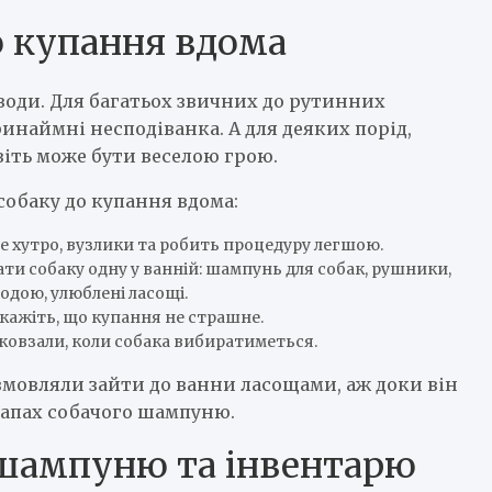
о купання вдома
 води. Для багатьох звичних до рутинних
инаймні несподіванка. А для деяких порід,
іть може бути веселою грою.
собаку до купання вдома:
е хутро, вузлики та робить процедуру легшою.
ати собаку одну у ванній: шампунь для собак, рушники,
одою, улюблені ласощі.
окажіть, що купання не страшне.
 ковзали, коли собака вибиратиметься.
 вмовляли зайти до ванни ласощами, аж доки він
 запах собачого шампуню.
 шампуню та інвентарю