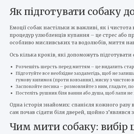
Як підготувати собаку д
Емоції собак настільки ж важливі, як і чистота
процедур улюбленців купання – це стрес або пр
особливо мисливських та водолюбів, миття нав
Ось кілька кроків, які допоможуть підготувати 
Розчешіть шерсть перед миттям – це видалить стар
Підготуйте все необхідне заздалегідь, щоб не залиш
гумову килимок (проти ковзання), миску з чистою в
Заспокойте песика – розмовляйте з ним, гладьте, п
Постеліть рушник біля ванни або душа, щоб лапи не
Одна історія знайомих: спанієля кожного разу
сам почав сідати біля дверей, щойно з’являвся
Чим мити собаку: вибір