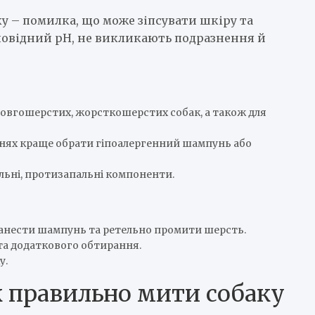
у – помилка, що може зіпсувати шкіру та
дповідний pH, не викликають подразнення й
довгошерстих, жорсткошерстих собак, а також для
еннях краще обрати гіпоалергенний шампунь або
льні, протизапальні компоненти.
нанести шампунь та ретельно промити шерсть.
та додаткового обтирання.
у.
к правильно мити собаку