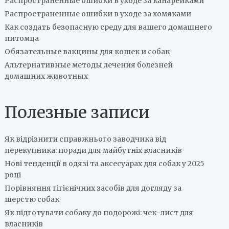
Распространенные ошибки в уходе за канарейками
Распространенные ошибки в уходе за хомяками
Как создать безопасную среду для вашего домашнего
питомца
Обязательные вакцины для кошек и собак
Альтернативные методы лечения болезней
домашних животных
Полезные записи
Як відрізнити справжнього заводчика від
перекупника: поради для майбутніх власників
Нові тенденції в одязі та аксесуарах для собак у 2025
році
Порівняння гігієнічних засобів для догляду за
шерстю собак
Як підготувати собаку до подорожі: чек-лист для
власників