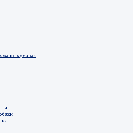
домашніх умовах
лати
собаки
рою