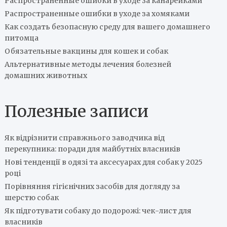
Распространенные ошибки в уходе за канарейками
Распространенные ошибки в уходе за хомяками
Как создать безопасную среду для вашего домашнего
питомца
Обязательные вакцины для кошек и собак
Альтернативные методы лечения болезней
домашних животных
Полезные записи
Як відрізнити справжнього заводчика від
перекупника: поради для майбутніх власників
Нові тенденції в одязі та аксесуарах для собак у 2025
році
Порівняння гігієнічних засобів для догляду за
шерстю собак
Як підготувати собаку до подорожі: чек-лист для
власників