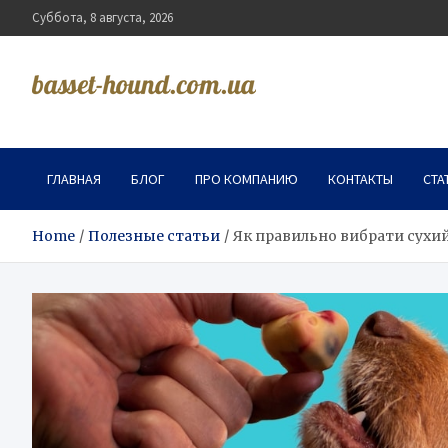
Skip
Суббота, 8 августа, 2026
to
content
basset-hound.com.ua
ГЛАВНАЯ
БЛОГ
ПРО КОМПАНИЮ
КОНТАКТЫ
СТА
Home
Полезные статьи
Як правильно вибрати сухий