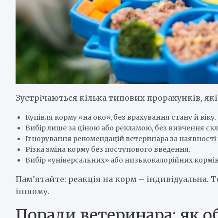
Зустрічаються кілька типових прорахунків, як
Купівля корму «на око», без врахування стану й віку.
Вибір лише за ціною або рекламою, без вивчення скл
Ігнорування рекомендацій ветеринара за наявності
Різка зміна корму без поступового введення.
Вибір «універсальних» або низькокалорійних кормів 
Пам’ятайте: реакція на корм – індивідуальна. Т
іншому.
Поради ветеринара: як о