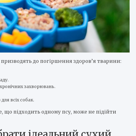
і призводять до погіршення здоров’я тварини:
аду.
 хронічних захворювань.
для всіх собак.
е, що підходить одному псу, може не підійти
брати ідеальний сухий