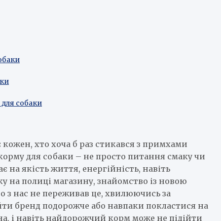
собаки
аки
 для собаки
є кожен, хто хоча б раз стикався з примхами
корму для собаки – не просто питання смаку чи
є на якість життя, енергійність, навіть
ку на полиці магазину, знайомство із новою
то з нас не переживав це, хвилюючись за
йти бренд подорожче або навпаки покластися на
на, і навіть найдорожчий корм може не підійти