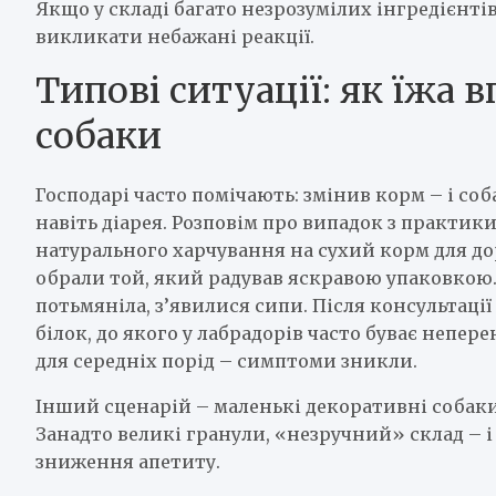
Якщо у складі багато незрозумілих інгредієнті
викликати небажані реакції.
Типові ситуації: як їжа 
собаки
Господарі часто помічають: змінив корм – і соба
навіть діарея. Розповім про випадок з практики
натурального харчування на сухий корм для д
обрали той, який радував яскравою упаковкою. 
потьмяніла, з’явилися сипи. Після консультаці
білок, до якого у лабрадорів часто буває непе
для середніх порід – симптоми зникли.
Інший сценарій – маленькі декоративні собаки
Занадто великі гранули, «незручний» склад – і 
зниження апетиту.