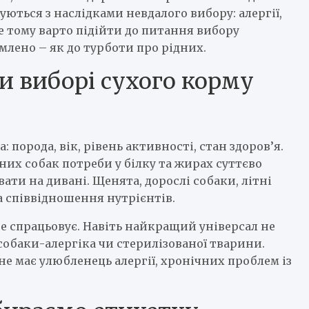
уються з наслідками невдалого вибору: алергії,
е тому варто підійти до питання вибору
млено – як до турботи про рідних.
и виборі сухого корму
 порода, вік, рівень активності, стан здоров’я.
них собак потреби у білку та жирах суттєво
ати на дивані. Щенята, дорослі собаки, літні
та співвідношення нутрієнтів.
е спрацьовує. Навіть найкращий універсал не
собаки-алергіка чи стерилізованої тварини.
не має улюбленець алергії, хронічних проблем із