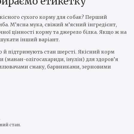
бираємо етикетку
 якісного сухого корму для собак? Перший
иба. М’ясна мука, свіжий м’ясний інгредієнт,
ічної цінності корму та джерело білка. Якщо ж на
ошукати інший варіант.
ію й підтримують стан шерсті. Якісний корм
и (манан-олігосахариди, інулін) для здоров’я
дсилювачами смаку, барвниками, зерновими
.
ний стан.