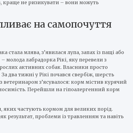
в, краще не ризикувати – вони можуть
впливає на самопочуття
ка стала млява, з’явилася лупа, запах із пащі або
 – молода лабрадорка Рікі, яку перевели з
орослих активних собак. Власники просто
За два тижні у Рікі почався свербіж, шерсть
ї з ветеринаром з’ясувалося: корм містив курячий
реносимість. Перейшли на гіпоалергенний корм
, яких частують кормом для великих порід.
як результат, проблеми із травленням та навіть