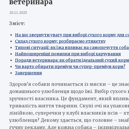
ветеринара
20.11.2025
Зміст:
На що звернути увагу при виборі сухого корму для 
Склад сухого корму: розбираємо етикетку
Типові ситуації: як їжа впливає на самопочуття соб
Найпоширеніші помилки при виборі харчування
Поради ветеринара: як обрати ідеальний сухий корм
Чи варто обирати преміум чи супер-преміум корм?
Завершення
Здоров’я собаки починається із миски – це зна
домашнього улюбленця щодо їжі. Вибір сухого 
зручності власника. Це фундамент, який вплива
тривалість життя тварини. Скупі очі на упаков
лінійкою, суперечки у клубі власників псів – х
улюбленця? Декому здається, що головне – зна
гучну рекламу. Але кожна собака – індивідуаль