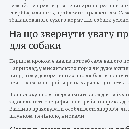
саме їй. На практиці ветеринари не раз зіштовх
свербіж, млявість, проблеми з травленням. Сам
збалансованого сухого корму для собаки усвідо
На що звернути увагу пр
для собаки
Першим кроком є аналіз потреб саме вашого пса:
Наприклад, у мисливських порід чи дуже актив
вищі, ніж у декоративних, що люблять відпочив
пси – всім їм потрібна різна харчова цінність 
Звичка «куплю універсальний корм для всіх» н
задовольнить специфічні потреби, наприклад, 
Важливо враховувати особливості здоров’я: чи 
шлунком, печінкою, нирками.