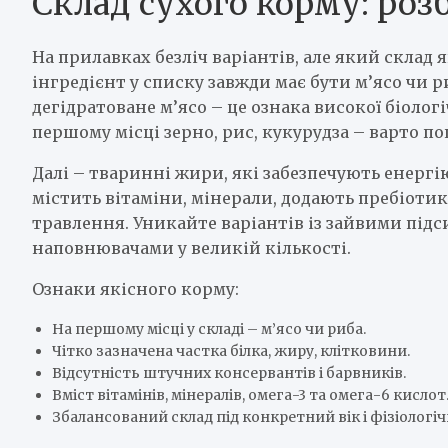
Склад сухого корму: роз
На прилавках безліч варіантів, але який склад
інгредієнт у списку завжди має бути м’ясо чи р
дегідратоване м’ясо – це ознака високої біолог
першому місці зерно, рис, кукурудза – варто п
Далі – тваринні жири, які забезпечують енерг
містить вітаміни, мінерали, додають пребіотик
травлення. Уникайте варіантів із зайвими пі
наповнювачами у великій кількості.
Ознаки якісного корму:
На першому місці у складі – м’ясо чи риба.
Чітко зазначена частка білка, жиру, клітковини.
Відсутність штучних консервантів і барвників.
Вміст вітамінів, мінералів, омега-3 та омега-6 кислот
Збалансований склад під конкретний вік і фізіологіч