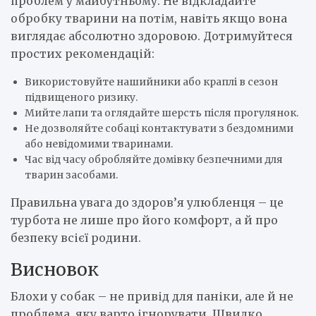
проблем у майбутньому. Не відкладайте
обробку тварини на потім, навіть якщо вона
виглядає абсолютно здоровою. Дотримуйтеся
простих рекомендацій:
Використовуйте нашийники або краплі в сезон
підвищеного ризику.
Мийте лапи та оглядайте шерсть після прогулянок.
Не дозволяйте собаці контактувати з бездомними
або невідомими тваринами.
Час від часу обробляйте домівку безпечними для
тварин засобами.
Правильна увага до здоров’я улюбленця – це
турбота не лише про його комфорт, а й про
безпеку всієї родини.
Висновок
Блохи у собак – не привід для паніки, але й не
проблема, яку варто ігнорувати. Швидко