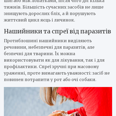
шиї або між лопатками, після чого діє кілька
тижнів. Більшість сучасних засобів не лише
знищують дорослих бліх, а й порушують
життєвий цикл яєць і личинок.
Нашийники та спреї від паразитів
Протиблошині нашийники виділяють
речовини, небезпечні для паразитів, але
безпечні для тварини. Їх можна
використовувати як для лікування, так і для
профілактики. Спреї зручні при масовому
ураженні, проте вимагають уважності: засіб не
повинен потрапити у рот або очі собаки.