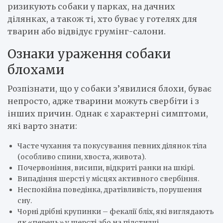
ризикують собаки у парках, на дачних
ділянках, а також ті, хто буває у готелях для
тварин або відвідує грумінг-салони.
Ознаки ураження собаки
блохами
Розпізнати, що у собаки з’явилися блохи, буває
непросто, адже тварини можуть свербіти і з
інших причин. Однак є характерні симптоми,
які варто знати:
Часте чухання та покусування певних ділянок тіла
(особливо спини, хвоста, живота).
Почервоніння, висипи, відкриті ранки на шкірі.
Випадіння шерсті у місцях активного свербіння.
Неспокійна поведінка, дратівливість, порушення
сну.
Чорні дрібні крупинки – фекалії бліх, які виглядають
як «перець» у шерсті або на підстилці.