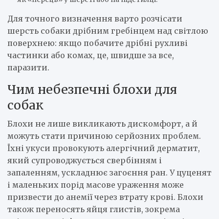
Для точного визначення варто розчісати
шерсть собаки дрібним гребінцем над світлою
поверхнею: якщо побачите дрібні рухливі
частинки або комах, це, швидше за все,
паразити.
Чим небезпечні блохи для
собак
Блохи не лише викликають дискомфорт, а й
можуть стати причиною серйозних проблем.
Їхні укуси провокують алергічний дерматит,
який супроводжується свербінням і
запаленням, ускладнює загоєння ран. У цуценят
і маленьких порід масове ураження може
призвести до анемії через втрату крові. Блохи
також переносять яйця глистів, зокрема