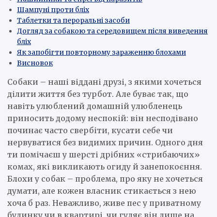
Шампуні проти бліх
Таблетки та пероральні засоби
Догляд за собакою та середовищем після виведення
бліх
Як запобігти повторному зараженню блохами
Висновок
Собаки – наші віддані друзі, з якими хочеться
ділити життя без турбот. Але буває так, що
навіть улюблений домашній улюбленець
приносить додому неспокій: він несподівано
починає часто свербіти, кусати себе чи
нервуватися без видимих причин. Одного дня
ти помічаєш у шерсті дрібних «стрибаючих»
комах, які викликають огиду й занепокоєння.
Блохи у собак – проблема, про яку не хочеться
думати, але кожен власник стикається з нею
хоча б раз. Неважливо, живе пес у приватному
будинку чи в квартирі, чи гуляє він лише на