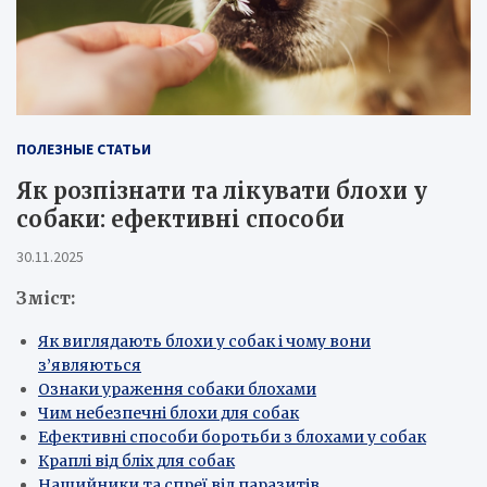
ПОЛЕЗНЫЕ СТАТЬИ
Як розпізнати та лікувати блохи у
собаки: ефективні способи
30.11.2025
Зміст:
Як виглядають блохи у собак і чому вони
з’являються
Ознаки ураження собаки блохами
Чим небезпечні блохи для собак
Ефективні способи боротьби з блохами у собак
Краплі від бліх для собак
Нашийники та спреї від паразитів