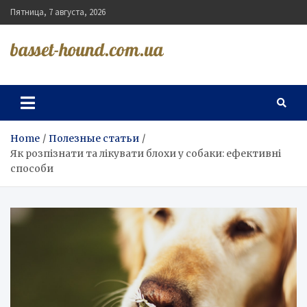
Skip
Пятница, 7 августа, 2026
to
content
basset-hound.com.ua
Home
Полезные статьи
Як розпізнати та лікувати блохи у собаки: ефективні
способи