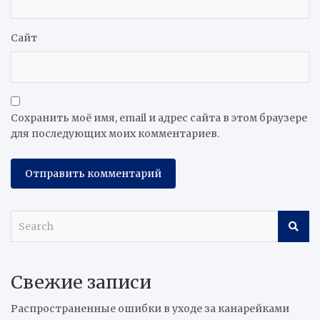
Сайт
Сохранить моё имя, email и адрес сайта в этом браузере
для последующих моих комментариев.
S
e
a
r
Свежие записи
c
h
Распространенные ошибки в уходе за канарейками