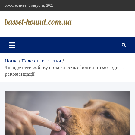
Skip
Воскресенье, 9 августа, 2026
to
content
basset-hound.com.ua
Home
Полезные статьи
Як відучити собаку гризти речі: ефективні методи та
рекомендації