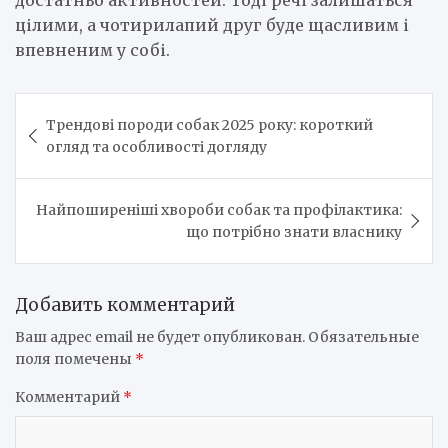
достатньо активностей. Тоді речі залишаться
цілими, а чотирилапий друг буде щасливим і
впевненим у собі.
Навигация
Трендові породи собак 2025 року: короткий
по
огляд та особливості догляду
записям
Найпоширеніші хвороби собак та профілактика:
що потрібно знати власнику
Добавить комментарий
Ваш адрес email не будет опубликован.
Обязательные
поля помечены
*
Комментарий
*