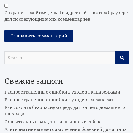
Сохранить моё имя, email и адрес сайта в этом браузере
для последующих моих комментариев.
S
e
a
r
Свежие записи
c
h
Распространенные ошибки в уходе за канарейками
Распространенные ошибки в уходе за хомяками
Как создать безопасную среду для вашего домашнего
питомца
Обязательные вакцины для кошек и собак
Альтернативные методы лечения болезней домашних