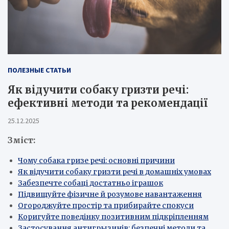
ПОЛЕЗНЫЕ СТАТЬИ
Як відучити собаку гризти речі:
ефективні методи та рекомендації
25.12.2025
Зміст:
Чому собака гризе речі: основні причини
Як відучити собаку гризти речі в домашніх умовах
Забезпечте собаці достатньо іграшок
Підвищуйте фізичне й розумове навантаження
Огороджуйте простір та прибирайте спокуси
Коригуйте поведінку позитивним підкріпленням
Застосування антигрызинів: безпечні методи та