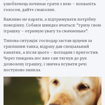
улюбленець починає грати з нею – похваліть
голосом, дайте смаколик.
Важливо не карати, а підтримувати потрібну
поведінку. Собаки швидко вчаться: “гризу свою
іграшку – отримую увагу та смачненьке”.
Типова ситуація: господар застав цуценя за
гризінням тапка, відразу дав спеціальний
канатик, а після цього – погладив і пригостив.
Через тиждень пес вже сам тягнув до рук
дозволену іграшку, і звичка псувати речі
поступово зникла.