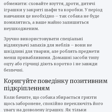
обмежити: сховайте взуття, дроти, дитячі
іграшки у закриті шафи та коробки. У період
навчання це необхідно – так собака не буде
помилятись, а ваше майно залишиться
неушкодженим.
Зручно використовувати спеціальні
відлякувачі запахів для меблів – вони не
шкідливі для тварин, але роблять предмети
менш привабливими. Домашні засоби типу
оцту або гірчиці діють коротко і не завжди
безпечні.
Коригуйте поведінку позитивним
підкріпленням
Коли бачите, що собака збирається гризти
щось заборонене, спокійно переключіть його
увагу на дозволену іграшку. Як тільки