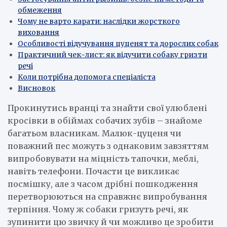
обмеження
Чому не варто карати: наслідки жорсткого
виховання
Особливості відучування цуценят та дорослих собак
Практичний чек-лист: як відучити собаку гризти
речі
Коли потрібна допомога спеціаліста
Висновок
Прокинутись вранці та знайти свої улюблені
кросівки в обіймах собачих зубів – знайоме
багатьом власникам. Малюк-цуценя чи
поважний пес можуть з однаковим завзяттям
випробовувати на міцність тапочки, меблі,
навіть телефони. Почасти це викликає
посмішку, але з часом дрібні пошкодження
перетворюються на справжнє випробування
терпіння. Чому ж собаки гризуть речі, як
зупинити цю звичку й чи можливо це зробити