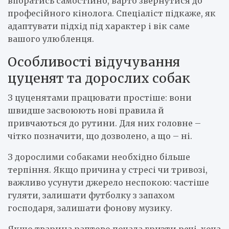
впоратись самостійно, варто звернутися до
професійного кінолога. Спеціаліст підкаже, як
адаптувати підхід під характер і вік саме
вашого улюбленця.
Особливості відучування
цуценят та дорослих собак
З цуценятами працювати простіше: вони
швидше засвоюють нові правила й
привчаються до рутини. Для них головне –
чітко позначити, що дозволено, а що – ні.
З дорослими собаками необхідно більше
терпіння. Якщо причина у стресі чи тривозі,
важливо усунути джерело неспокою: частіше
гуляти, залишати футболку з запахом
господаря, залишати фонову музику.