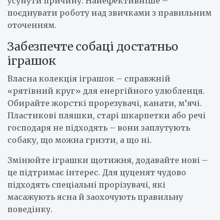
усунути причину. Найефективніше –
поєднувати роботу над звичками з правильним
оточенням.
Забезпечте собаці достатньо
іграшок
Власна колекція іграшок – справжній
«рятівний круг» для енергійного улюбленця.
Обирайте жорсткі прорезувачі, канати, м’ячі.
Пластикові пляшки, старі шкарпетки або речі
господаря не підходять – вони заплутують
собаку, що можна гризти, а що ні.
Змінюйте іграшки щотижня, додавайте нові –
це підтримає інтерес. Для цуценят чудово
підходять спеціальні прорізувачі, які
масажують ясна й заохочують правильну
поведінку.