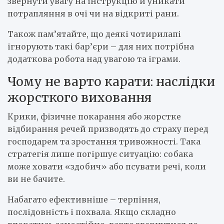
звернути увагу на інструкцію й уникати
потрапляння в очі чи на відкриті рани.
Також пам’ятайте, що деякі чотирилапі
ігнорують такі бар’єри – для них потрібна
додаткова робота над увагою та іграми.
Чому не варто карати: наслідки
жорсткого виховання
Крики, фізичне покарання або жорстке
відбирання речей призводять до страху перед
господарем та зростання тривожності. Така
стратегія лише погіршує ситуацію: собака
може ховати «здобич» або псувати речі, коли
ви не бачите.
Набагато ефективніше – терпіння,
послідовність і похвала. Якщо складно