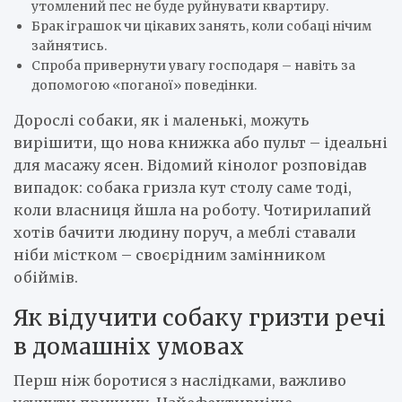
утомлений пес не буде руйнувати квартиру.
Брак іграшок чи цікавих занять, коли собаці нічим
зайнятись.
Спроба привернути увагу господаря – навіть за
допомогою «поганої» поведінки.
Дорослі собаки, як і маленькі, можуть
вирішити, що нова книжка або пульт – ідеальні
для масажу ясен. Відомий кінолог розповідав
випадок: собака гризла кут столу саме тоді,
коли власниця йшла на роботу. Чотирилапий
хотів бачити людину поруч, а меблі ставали
ніби містком – своєрідним замінником
обіймів.
Як відучити собаку гризти речі
в домашніх умовах
Перш ніж боротися з наслідками, важливо