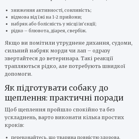
зниження активності, сонливість;
відмова від їжі на 1-2 прийоми;
набряк або болісність у місці ін’єкції;
рідко – блювота, діарея, свербіж.
Якщо ви помітили утруднене дихання, судоми,
сильний набряк морди чи лап – одразу
звертайтеся до ветеринара. Такі реакції
трапляються рідко, але потребують швидкої
допомоги.
Як підготувати собаку до
щеплення: практичні поради
Щоб щеплення пройшло спокійно та без
ускладнень, варто виконати кілька простих
кроків:
переконайтесь, що тварина повністю здорова,