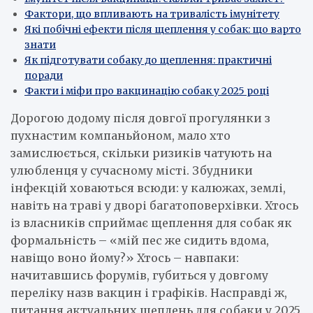
Фактори, що впливають на тривалість імунітету
Які побічні ефекти після щеплення у собак: що варто
знати
Як підготувати собаку до щеплення: практичні
поради
Факти і міфи про вакцинацію собак у 2025 році
Дорогою додому після довгої прогулянки з
пухнастим компаньйоном, мало хто
замислюється, скільки ризиків чатують на
улюбленця у сучасному місті. Збудники
інфекцій ховаються всюди: у калюжах, землі,
навіть на траві у дворі багатоповерхівки. Хтось
із власників сприймає щеплення для собак як
формальність – «мій пес же сидить вдома,
навіщо воно йому?» Хтось – навпаки:
начитавшись форумів, губиться у довгому
переліку назв вакцин і графіків. Насправді ж,
питання актуальних щеплень для собаки у 2025