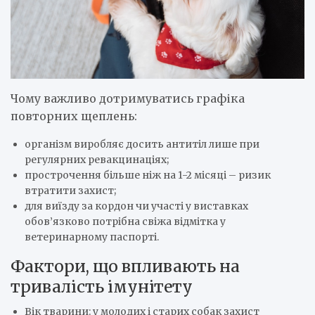
Чому важливо дотримуватись графіка
повторних щеплень:
організм виробляє досить антитіл лише при
регулярних ревакцинаціях;
прострочення більше ніж на 1-2 місяці – ризик
втратити захист;
для виїзду за кордон чи участі у виставках
обов’язково потрібна свіжа відмітка у
ветеринарному паспорті.
Фактори, що впливають на
тривалість імунітету
Вік тварини: у молодих і старих собак захист