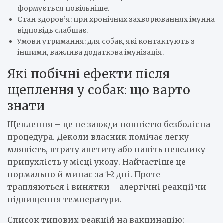
формується повільніше.
Стан здоров’я: при хронічних захворюваннях імунна
відповідь слабшає.
Умови утримання: для собак, які контактують з
іншими, важлива додаткова імунізація.
Які побічні ефекти після
щеплення у собак: що варто
знати
Щеплення – це не завжди повністю безболісна
процедура. Деколи власник помічає легку
млявість, втрату апетиту або навіть невелику
припухлість у місці уколу. Найчастіше це
нормально й минає за 1-2 дні. Проте
трапляються і винятки – алергічні реакції чи
підвищення температури.
Список типових реакцій на вакцинацію: