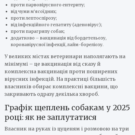
проти парвовірусного ентериту;
від чуми м’ясоїдних;
проти лептоспірозу;
від інфекційного гепатиту (аденовірус);
проти парагрипу собак;
додатково – вакцинація від бордетельозу,
коронавірусної інфекції, лайм-бореліозу.
У великих містах ветеринари наполягають на
мінімумі – це вакцинація від сказу й
комплексна вакцинація проти поширених
вірусних інфекцій. На практиці більшість
власників обирає комплексні вакцини, що
закривають одразу декілька хвороб.
Графік щеплень собакам у 2025
році: як не заплутатися
Власник на руках із цуценям і розмовою на три