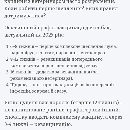
хвилини з ветеринаром часто розгублений.
Коли робити перше щеплення? Яких правил
дотримуватися?
Ось типовий графік вакцинації для собак,
актуальний на 2025 рік:
6-8 тижнів – перше комплексне щеплення: чума,
парвовірус, гепатит, парагрип, лептоспіроз.
9-12 тижнів – ревакцинація попереднього
комплексу та перше щеплення від сказу.
16 тижнів – додаткова ревакцинація (за
рекомендацією ветеринара).
Щороку – повторна вакцинація всіх попередніх
інфекцій, зокрема й сказу.
Якщо цуценя вже доросле (старше 12 тижнів) і
не вакциноване раніше, графік трохи інший:
спочатку вводять комплексну вакцину, а через
3-4 тижні – ревакцинацію.