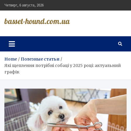
Skip
Четверг, 6 августа, 2026
to
content
basset-hound.com.ua
Home
Полезные статьи
Які щеплення потрібні собаці у 2025 році: актуальний
графік