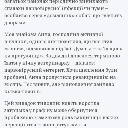
багатьох районах періодично виникають
спалахи парвовірусної інфекції чи чуми –
особливо серед «домашніх» собак, що гуляють
дворами.
Моя знайома Анна, господиня активної
вівчарки, одного дня помітила, що пес став
млявим, відмовився від їжі. Думала – «з’їв щось
на прогулянці». За два дні довелося терміново
їхати у нічну ветеринарку – діагноз:
парвовірусний ентерит. Хоча щеплення були
зроблені, Анна пропустила ревакцинацію на
місяць. Пес вижив, але відновлення зайняло
кілька тижнів.
Цей випадок типовий: навіть коротка
затримка у графіку може обернутися
проблемою. Саме тому роль вакцинації важко
переоцінити – вона рятує життя.