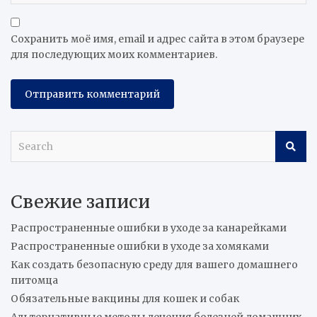
Сохранить моё имя, email и адрес сайта в этом браузере
для последующих моих комментариев.
S
e
a
r
Свежие записи
c
h
Распространенные ошибки в уходе за канарейками
Распространенные ошибки в уходе за хомяками
Как создать безопасную среду для вашего домашнего
питомца
Обязательные вакцины для кошек и собак