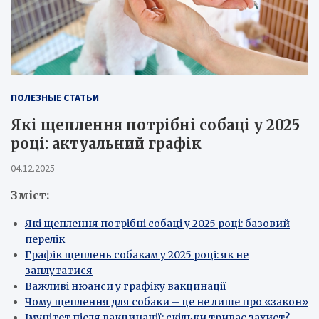
ПОЛЕЗНЫЕ СТАТЬИ
Які щеплення потрібні собаці у 2025
році: актуальний графік
04.12.2025
Зміст:
Які щеплення потрібні собаці у 2025 році: базовий
перелік
Графік щеплень собакам у 2025 році: як не
заплутатися
Важливі нюанси у графіку вакцинації
Чому щеплення для собаки – це не лише про «закон»
Імунітет після вакцинації: скільки триває захист?