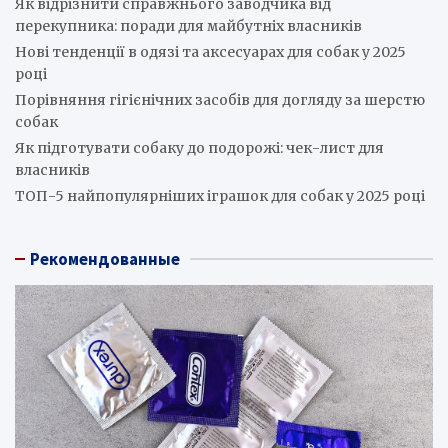
Як відрізнити справжнього заводчика від
перекупника: поради для майбутніх власників
Нові тенденції в одязі та аксесуарах для собак у 2025
році
Порівняння гігієнічних засобів для догляду за шерстю
собак
Як підготувати собаку до подорожі: чек-лист для
власників
ТОП-5 найпопулярніших іграшок для собак у 2025 році
Рекомендованные