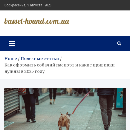
Skip
Воскресенье, 9 августа, 2026
to
content
basset-hound.com.ua
Home
Полезные статьи
Как оформить собачий паспорт и какие прививки
нужны в 2025 году