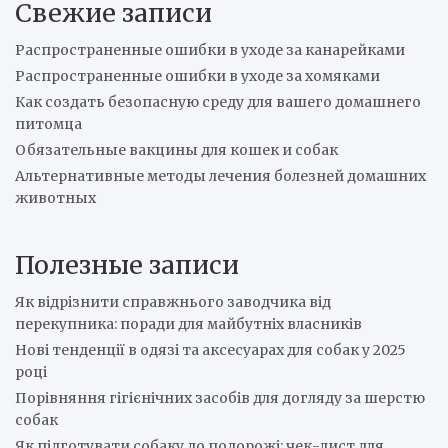
Свежие записи
c
h
Распространенные ошибки в уходе за канарейками
Распространенные ошибки в уходе за хомяками
Как создать безопасную среду для вашего домашнего
питомца
Обязательные вакцины для кошек и собак
Альтернативные методы лечения болезней домашних
животных
Полезные записи
Як відрізнити справжнього заводчика від
перекупника: поради для майбутніх власників
Нові тенденції в одязі та аксесуарах для собак у 2025
році
Порівняння гігієнічних засобів для догляду за шерстю
собак
Як підготувати собаку до подорожі: чек-лист для