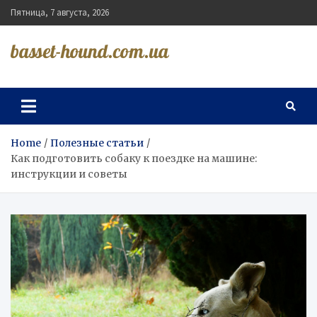
Skip
Пятница, 7 августа, 2026
to
content
basset-hound.com.ua
Home
Полезные статьи
Как подготовить собаку к поездке на машине:
инструкции и советы