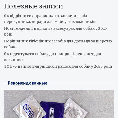
Полезные записи
Як відрізнити справжнього заводчика від
перекупника: поради для майбутніх власників
Нові тенденції в одязі та аксесуарах для собак у 2025
році
Порівняння гігієнічних засобів для догляду за шерстю
собак
Як підготувати собаку до подорожі: чек-лист для
власників
ТОП-5 найпопулярніших іграшок для собак у 2025 році
Рекомендованные