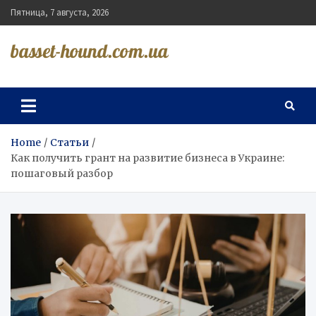
Skip
Пятница, 7 августа, 2026
to
content
basset-hound.com.ua
Home
Статьи
Как получить грант на развитие бизнеса в Украине:
пошаговый разбор