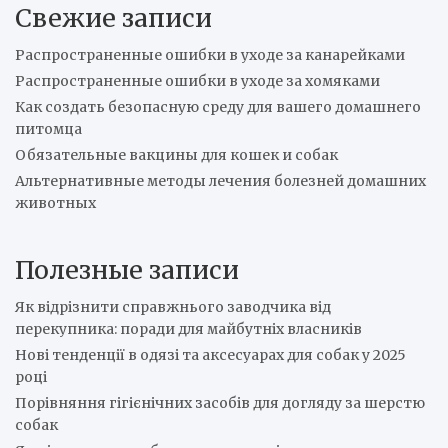
Свежие записи
c
h
Распространенные ошибки в уходе за канарейками
Распространенные ошибки в уходе за хомяками
Как создать безопасную среду для вашего домашнего
питомца
Обязательные вакцины для кошек и собак
Альтернативные методы лечения болезней домашних
животных
Полезные записи
Як відрізнити справжнього заводчика від
перекупника: поради для майбутніх власників
Нові тенденції в одязі та аксесуарах для собак у 2025
році
Порівняння гігієнічних засобів для догляду за шерстю
собак