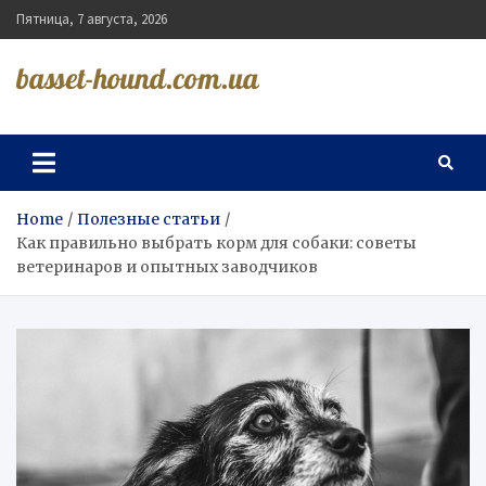
Skip
Пятница, 7 августа, 2026
to
content
basset-hound.com.ua
Home
Полезные статьи
Как правильно выбрать корм для собаки: советы
ветеринаров и опытных заводчиков