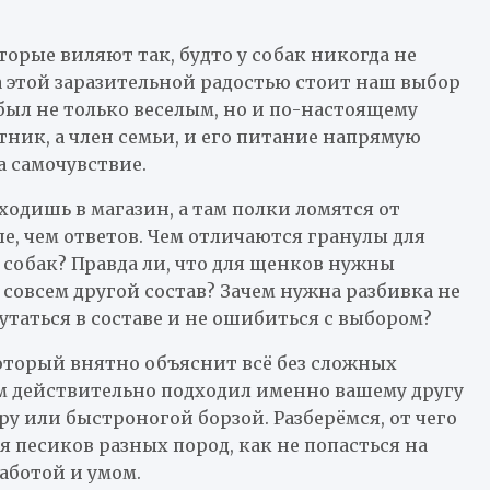
торые виляют так, будто у собак никогда не
а этой заразительной радостью стоит наш выбор
был не только веселым, но и по-настоящему
ник, а член семьи, и его питание напрямую
а самочувствие.
ходишь в магазин, а там полки ломятся от
е, чем ответов. Чем отличаются гранулы для
собак? Правда ли, что для щенков нужны
совсем другой состав? Зачем нужна разбивка не
путаться в составе и не ошибиться с выбором?
который внятно объяснит всё без сложных
м действительно подходил именно вашему другу
у или быстроногой борзой. Разберёмся, от чего
 песиков разных пород, как не попасться на
аботой и умом.