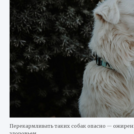
Перекармливать таких собак опасно — ожирен
здоровьем.