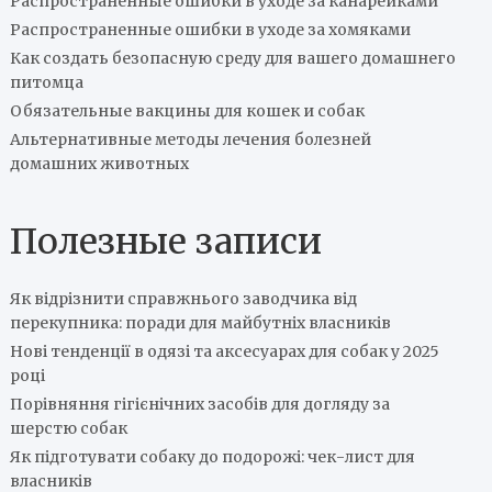
Распространенные ошибки в уходе за канарейками
Распространенные ошибки в уходе за хомяками
Как создать безопасную среду для вашего домашнего
питомца
Обязательные вакцины для кошек и собак
Альтернативные методы лечения болезней
домашних животных
Полезные записи
Як відрізнити справжнього заводчика від
перекупника: поради для майбутніх власників
Нові тенденції в одязі та аксесуарах для собак у 2025
році
Порівняння гігієнічних засобів для догляду за
шерстю собак
Як підготувати собаку до подорожі: чек-лист для
власників