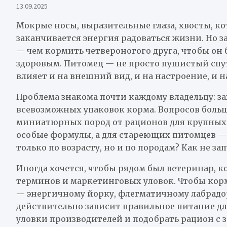
13.09.2025
Мокрые носы, выразительные глаза, хвосты, ко
заканчивается энергия радоваться жизни. Но з
— чем кормить четвероногого друга, чтобы он 
здоровым. Питомец — не просто пушистый спут
влияет и на внешний вид, и на настроение, и н
Проблема знакома почти каждому владельцу: за
всевозможных упаковок корма. Вопросов больш
миниатюрных пород от рационов для крупных 
особые формулы, а для стареющих питомцев — 
только по возрасту, но и по породам? Как не за
Иногда хочется, чтобы рядом был ветеринар, 
терминов и маркетинговых уловок. Чтобы кор
— энергичному йорку, флегматичному лабрадор
действительно зависит правильное питание для
уловки производителей и подобрать рацион с з