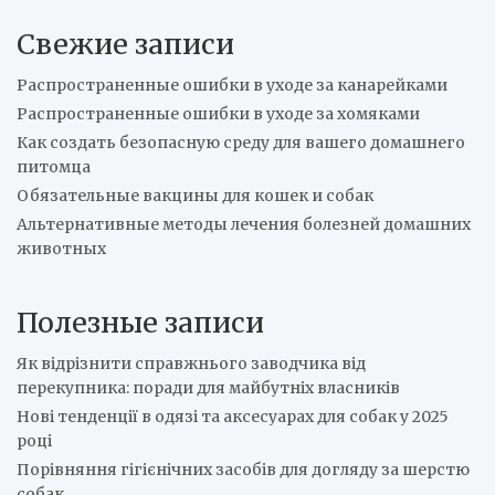
r
Свежие записи
c
h
Распространенные ошибки в уходе за канарейками
Распространенные ошибки в уходе за хомяками
Как создать безопасную среду для вашего домашнего
питомца
Обязательные вакцины для кошек и собак
Альтернативные методы лечения болезней домашних
животных
Полезные записи
Як відрізнити справжнього заводчика від
перекупника: поради для майбутніх власників
Нові тенденції в одязі та аксесуарах для собак у 2025
році
Порівняння гігієнічних засобів для догляду за шерстю
собак