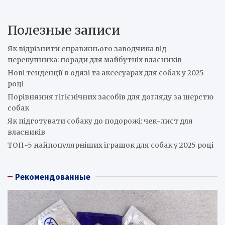
Полезные записи
Як відрізнити справжнього заводчика від
перекупника: поради для майбутніх власників
Нові тенденції в одязі та аксесуарах для собак у 2025
році
Порівняння гігієнічних засобів для догляду за шерстю
собак
Як підготувати собаку до подорожі: чек-лист для
власників
ТОП-5 найпопулярніших іграшок для собак у 2025 році
Рекомендованные