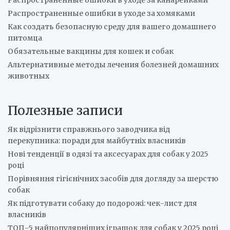
Распространенные ошибки в уходе за канарейками
Распространенные ошибки в уходе за хомяками
Как создать безопасную среду для вашего домашнего
питомца
Обязательные вакцины для кошек и собак
Альтернативные методы лечения болезней домашних
животных
Полезные записи
Як відрізнити справжнього заводчика від
перекупника: поради для майбутніх власників
Нові тенденції в одязі та аксесуарах для собак у 2025
році
Порівняння гігієнічних засобів для догляду за шерстю
собак
Як підготувати собаку до подорожі: чек-лист для
власників
ТОП-5 найпопулярніших іграшок для собак у 2025 році