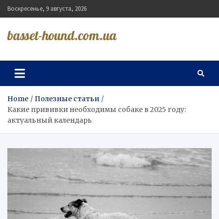
Skip
Воскресенье, 9 августа, 2026
to
content
basset-hound.com.ua
Home
Полезные статьи
Какие прививки необходимы собаке в 2025 году:
актуальный календарь