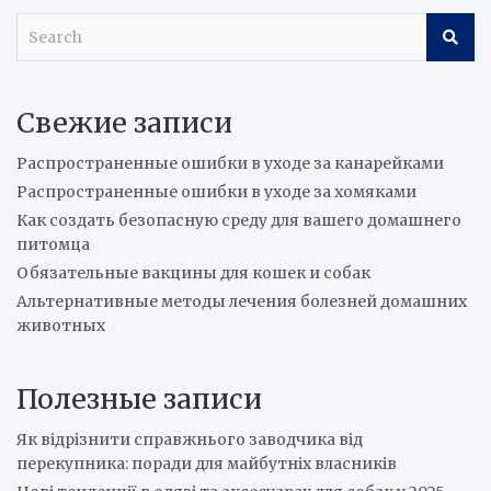
S
e
a
r
Свежие записи
c
h
Распространенные ошибки в уходе за канарейками
Распространенные ошибки в уходе за хомяками
Как создать безопасную среду для вашего домашнего
питомца
Обязательные вакцины для кошек и собак
Альтернативные методы лечения болезней домашних
животных
Полезные записи
Як відрізнити справжнього заводчика від
перекупника: поради для майбутніх власників