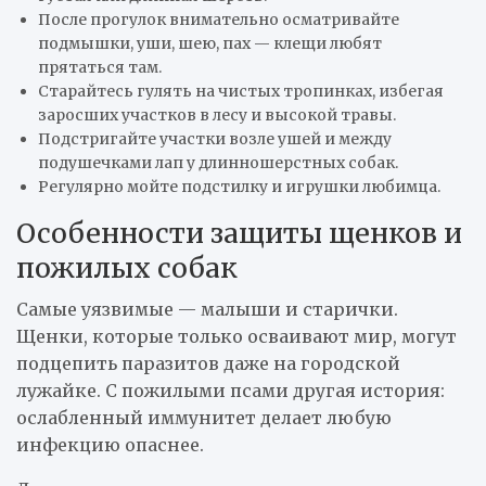
После прогулок внимательно осматривайте
подмышки, уши, шею, пах — клещи любят
прятаться там.
Старайтесь гулять на чистых тропинках, избегая
заросших участков в лесу и высокой травы.
Подстригайте участки возле ушей и между
подушечками лап у длинношерстных собак.
Регулярно мойте подстилку и игрушки любимца.
Особенности защиты щенков и
пожилых собак
Самые уязвимые — малыши и старички.
Щенки, которые только осваивают мир, могут
подцепить паразитов даже на городской
лужайке. С пожилыми псами другая история:
ослабленный иммунитет делает любую
инфекцию опаснее.