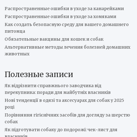
h
Распространенные ошибки в уходе за канарейками
Распространенные ошибки в уходе за хомяками
Как создать безопасную среду для вашего домашнего
питомца
Обязательные вакцины для кошек и собак
Альтернативные методы лечения болезней домашних
животных
Полезные записи
Як відрізнити справжнього заводчика від
перекупника: поради для майбутніх власників
Нові тенденції в одязі та аксесуарах для собак у 2025
році
Порівняння гігієнічних засобів для догляду за шерстю
собак
Як підготувати собаку до подорожі: чек-лист для
власників