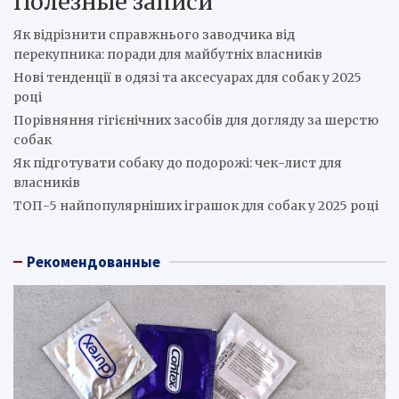
Полезные записи
Як відрізнити справжнього заводчика від
перекупника: поради для майбутніх власників
Нові тенденції в одязі та аксесуарах для собак у 2025
році
Порівняння гігієнічних засобів для догляду за шерстю
собак
Як підготувати собаку до подорожі: чек-лист для
власників
ТОП-5 найпопулярніших іграшок для собак у 2025 році
Рекомендованные