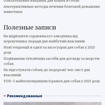
Обязательные вакцины для кошек и собак
Альтернативные методы лечения болезней домашних
животных
Полезные записи
Як відрізнити справжнього заводчика від
перекупника: поради для майбутніх власників
Нові тенденції в одязі та аксесуарах для собак у 2025
році
Порівняння гігієнічних засобів для догляду за шерстю
собак
Як підготувати собаку до подорожі: чек-лист для
власників
ТОП-5 найпопулярніших іграшок для собак у 2025 році
Рекомендованные