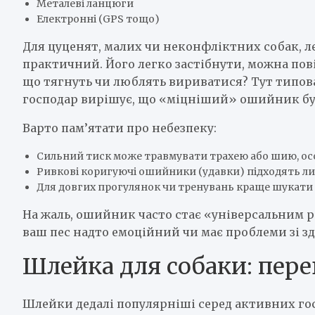
Металеві ланцюги
Електронні (GPS тощо)
Для цуценят, малих чи неконфліктних собак, л
практичний. Його легко застібнути, можна пові
що тягнуть чи люблять вириватися? Тут типова 
господар вирішує, що «міцніший» ошийник буд
Варто пам’ятати про небезпеку:
Сильний тиск може травмувати трахею або шию, осо
Ривкові коригуючі ошийники (удавки) підходять л
Для довгих прогулянок чи тренувань краще шукати 
На жаль, ошийник часто стає «універсальним 
ваш пес надто емоційний чи має проблеми зі зд
Шлейка для собаки: пере
Шлейки дедалі популярніші серед активних го