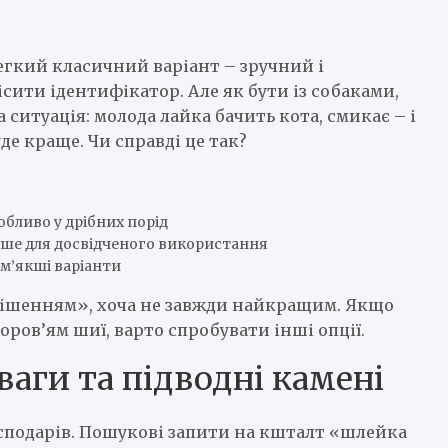
егкий класичний варіант – зручний і
сити ідентифікатор. Але як бути із собаками,
ситуація: молода лайка бачить кота, смикає – і
е краще. Чи справді це так?
бливо у дрібних порід
ише для досвідченого використання
м’якші варіанти
рішенням», хоча не завжди найкращим. Якщо
оров’ям шиї, варто спробувати інші опції.
ваги та підводні камені
сподарів. Пошукові запити на кшталт «шлейка