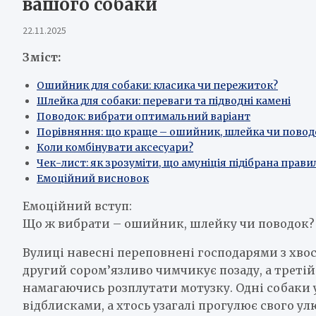
вашого собаки
22.11.2025
Зміст:
Ошийник для собаки: класика чи пережиток?
Шлейка для собаки: переваги та підводні камені
Поводок: вибрати оптимальний варіант
Порівняння: що краще – ошийник, шлейка чи повод
Коли комбінувати аксесуари?
Чек-лист: як зрозуміти, що амуніція підібрана прав
Емоційний висновок
Емоційний вступ:
Що ж вибрати – ошийник, шлейку чи поводок?
Вулиці навесні переповнені господарями з хво
другий сором’язливо чимчикує позаду, а третій 
намагаючись розплутати мотузку. Одні собаки 
відблисками, а хтось узагалі прогулює свого 