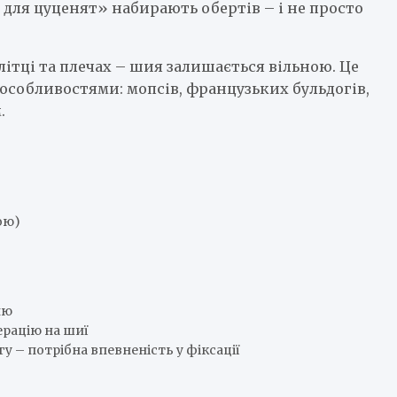
 для цуценят» набирають обертів – і не просто
ітці та плечах – шия залишається вільною. Це
 особливостями: мопсів, французьких бульдогів,
.
ою)
ию
ерацію на шиї
у – потрібна впевненість у фіксації