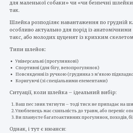
для маленької собаки» чи «чи безпечні шлейки
так.
Шлейка розподіляє навантаження по грудній кл
особливо актуально для порід із анатомічними
такс, або молодих цуценят із крихким скелетом
Типи шлейок:
Універсальні (прогулянкові)
Спортивні (для бігу, велопрогулянок)
Повсякденні із ручкою (грудинка з м’якою підкладк
Коригуючі (зі спеціальними елементами)
Ситуації, коли шлейка – ідеальний вибір:
Ваш пес звик тягнути – тоді тиск не припадає на ш
Улюбленець має схильність до травм, або переніс оп
Ви плануєте багатоактивних прогулянок, походів, біг
Однак, і тут є нюанси: