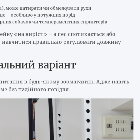
на), може натирати чи обмежувати рухи
ше – особливо у потужних порід
тюрних собачок чи темпераментних спринтерів
йку «на виріст» – а пес спотикається або
во навчитися правильно регулювати довжину
альний варіант
итання в будь-якому зоомагазині. Адже навіть
 без надійного повідця.