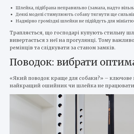
Шлейка, підібрана неправильно (замала, надто віль
Деякі моделі стимулюють собаку тягнути ще сильні
Надмірно громіздкі шлейки не підійдуть для мініа
Трапляється, що господарі купують стильну шле
вивертається з неї на прогулянці. Тому важли
ремінців та слідкувати за станом замків.
Поводок: вибрати оптим
«Який поводок краще для собаки?» – ключове п
найкращий ошийник чи шлейка не працюватиме