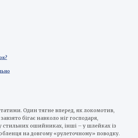
ок?
ильно
статими. Один тягне вперед, як локомотив,
завзято бігає навколо ніг господаря,
у стильних ошийниках, інші – у шлейках із
улюбленця на довгому «рулеточному» поводку.