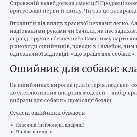
Справжній калейдоскоп амуніції! Продавці зоом
врятує ваші нерви й спину. Чи так це насправді
Втрапити під вплив красивої реклами легко. Ал
надірваними руками чи бачили, як пес задихаєт
справді зручне і безпечне?» Саме тому варто к
різновиди ошийників, поводків і шлейок, чим 
однозначної відповіді: «що краще для собаки».
Ошийник для собаки: кл
На ошийниках виросла ціла історія людсько-со
до ексклюзивних шкірних моделей – вибір вра
вибрати для собаки» щомісяця безліч.
Сучасні ошийники бувають:
Класичні (нейлонові, шкіряні)
Напівзашморги