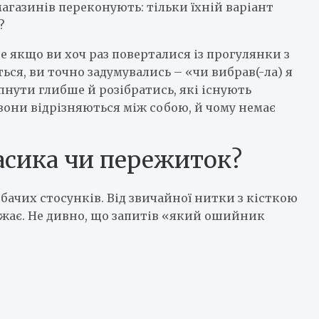
агазинів переконують: тільки їхній варіант
?
е якщо ви хоч раз поверталися із прогулянки з
ься, ви точно задумувались – «чи вибрав(-ла) я
опнути глибше й розібратись, які існують
вони відрізняються між собою, й чому немає
асика чи пережиток?
бачих стосунків. Від звичайної нитки з кісткою
жає. Не дивно, що запитів «який ошийник