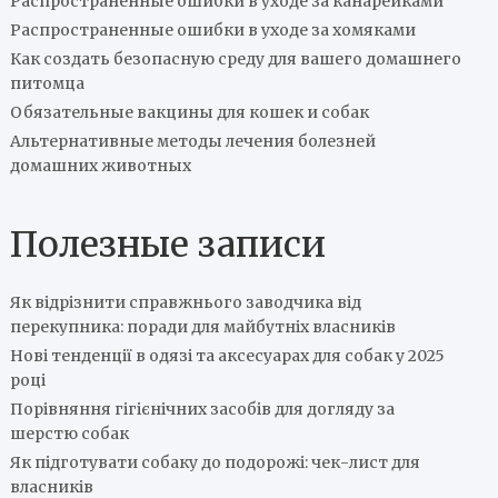
Распространенные ошибки в уходе за канарейками
Распространенные ошибки в уходе за хомяками
Как создать безопасную среду для вашего домашнего
питомца
Обязательные вакцины для кошек и собак
Альтернативные методы лечения болезней
домашних животных
Полезные записи
Як відрізнити справжнього заводчика від
перекупника: поради для майбутніх власників
Нові тенденції в одязі та аксесуарах для собак у 2025
році
Порівняння гігієнічних засобів для догляду за
шерстю собак
Як підготувати собаку до подорожі: чек-лист для
власників