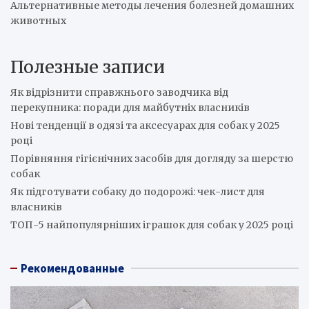
Альтернативные методы лечения болезней домашних
животных
Полезные записи
Як відрізнити справжнього заводчика від
перекупника: поради для майбутніх власників
Нові тенденції в одязі та аксесуарах для собак у 2025
році
Порівняння гігієнічних засобів для догляду за шерстю
собак
Як підготувати собаку до подорожі: чек-лист для
власників
ТОП-5 найпопулярніших іграшок для собак у 2025 році
Рекомендованные