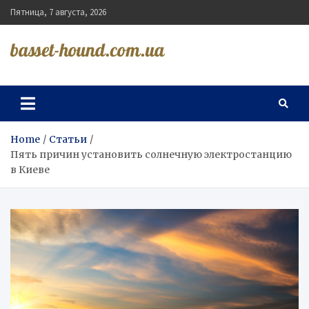
Skip
Пятница, 7 августа, 2026
to
content
basset-hound.com.ua
Home
Статьи
Пять причин установить солнечную электростанцию
в Киеве