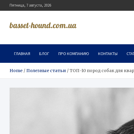
Skip
Пятница, 7 августа, 2026
to
content
basset-hound.com.ua
ГЛАВНАЯ
БЛОГ
ПРО КОМПАНИЮ
КОНТАКТЫ
СТА
Home
Полезные статьи
ТОП-10 пород собак для ква