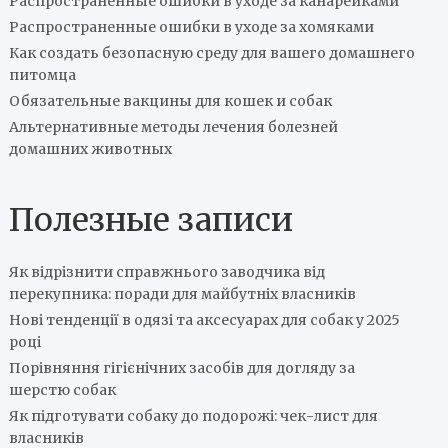
Распространенные ошибки в уходе за канарейками
Распространенные ошибки в уходе за хомяками
Как создать безопасную среду для вашего домашнего
питомца
Обязательные вакцины для кошек и собак
Альтернативные методы лечения болезней
домашних животных
Полезные записи
Як відрізнити справжнього заводчика від
перекупника: поради для майбутніх власників
Нові тенденції в одязі та аксесуарах для собак у 2025
році
Порівняння гігієнічних засобів для догляду за
шерстю собак
Як підготувати собаку до подорожі: чек-лист для
власників