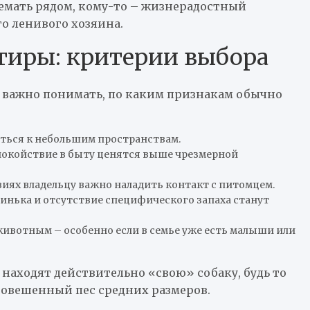
емать рядом, кому-то – жизнерадостный
о ленивого хозяина.
тиры: критерии выбора
, важно понимать, по каким признакам обычно
ться к небольшим пространствам.
покойствие в быту ценятся выше чрезмерной
виях владельцу важно наладить контакт с питомцем.
линька и отсутствие специфического запаха станут
ивотным – особенно если в семье уже есть малыши или
находят действительно «свою» собаку, будь то
вешенный пес средних размеров.