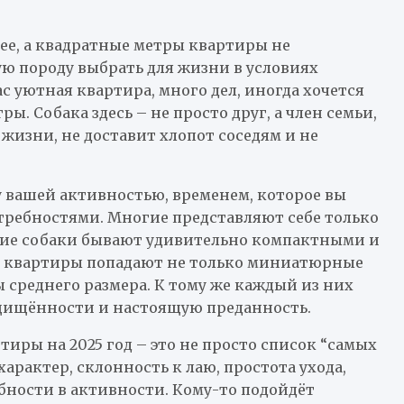
вее, а квадратные метры квартиры не
ую породу выбрать для жизни в условиях
с уютная квартира, много дел, иногда хочется
. Собака здесь – не просто друг, а член семьи,
жизни, не доставит хлопот соседям и не
у вашей активностью, временем, которое вы
требностями. Многие представляют себе только
ние собаки бывают удивительно компактными и
ой квартиры попадают не только миниатюрные
 среднего размера. К тому же каждый из них
ащищённости и настоящую преданность.
иры на 2025 год – это не просто список “самых
характер, склонность к лаю, простота ухода,
бности в активности. Кому-то подойдёт