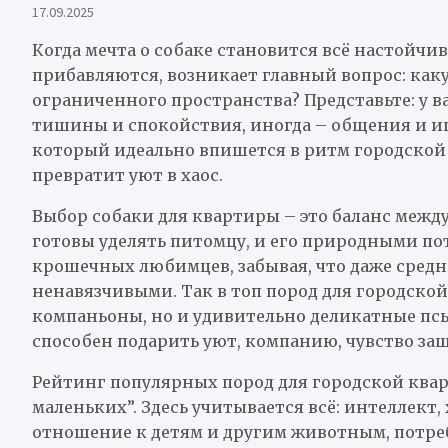
17.09.2025
Когда мечта о собаке становится всё настойчи
прибавляются, возникает главный вопрос: как
ограниченного пространства? Представьте: у ва
тишины и спокойствия, иногда – общения и игры
который идеально впишется в ритм городской 
превратит уют в хаос.
Выбор собаки для квартиры – это баланс межд
готовы уделять питомцу, и его природными по
крошечных любимцев, забывая, что даже сред
ненавязчивыми. Так в топ пород для городск
компаньоны, но и удивительно деликатные псы
способен подарить уют, компанию, чувство з
Рейтинг популярных пород для городской кварт
маленьких”. Здесь учитывается всё: интеллект, 
отношение к детям и другим животным, потре