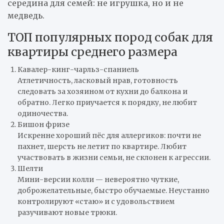
середина для семей: не игрушка, но и не
медведь.
ТОП популярных пород собак для
квартиры среднего размера
Кавалер-кинг-чарльз-спаниель
Атлетичность, ласковый нрав, готовность
следовать за хозяином от кухни до балкона и
обратно. Легко приучается к порядку, не любит
одиночества.
Бишон фризе
Искренне хороший пёс для аллергиков: почти не
пахнет, шерсть не летит по квартире. Любит
участвовать в жизни семьи, не склонен к агрессии.
Шелти
Мини-версии колли — невероятно чуткие,
доброжелательные, быстро обучаемые. Неустанно
контролируют «стаю» и с удовольствием
разучивают новые трюки.