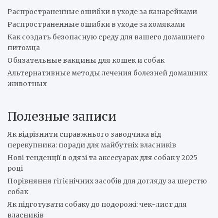
h
Распространенные ошибки в уходе за канарейками
Распространенные ошибки в уходе за хомяками
Как создать безопасную среду для вашего домашнего
питомца
Обязательные вакцины для кошек и собак
Альтернативные методы лечения болезней домашних
животных
Полезные записи
Як відрізнити справжнього заводчика від
перекупника: поради для майбутніх власників
Нові тенденції в одязі та аксесуарах для собак у 2025
році
Порівняння гігієнічних засобів для догляду за шерстю
собак
Як підготувати собаку до подорожі: чек-лист для
власників