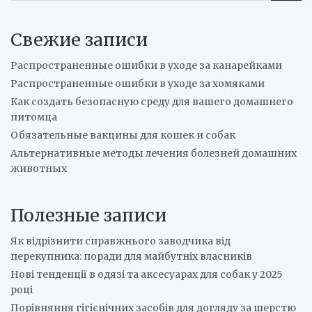
a
r
Свежие записи
c
h
Распространенные ошибки в уходе за канарейками
Распространенные ошибки в уходе за хомяками
Как создать безопасную среду для вашего домашнего
питомца
Обязательные вакцины для кошек и собак
Альтернативные методы лечения болезней домашних
животных
Полезные записи
Як відрізнити справжнього заводчика від
перекупника: поради для майбутніх власників
Нові тенденції в одязі та аксесуарах для собак у 2025
році
Порівняння гігієнічних засобів для догляду за шерстю