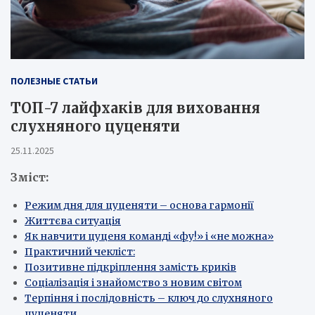
ПОЛЕЗНЫЕ СТАТЬИ
ТОП-7 лайфхаків для виховання
слухняного цуценяти
25.11.2025
Зміст:
Режим дня для цуценяти – основа гармонії
Життєва ситуація
Як навчити цуценя команді «фу!» і «не можна»
Практичний чекліст:
Позитивне підкріплення замість криків
Соціалізація і знайомство з новим світом
Терпіння і послідовність – ключ до слухняного
цуценяти