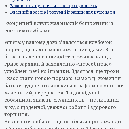
Виховання цуценяти – не про суворість
Власний простір і розумні іграшки для цуценяти
Емоційний вступ: маленький бешкетник із
гострими зубками
Уявіть: у вашому домі з’являється клубочок
шерсті, що пахне молоком і пригодами. Він
бігає з шаленою швидкістю, смикає капці,
гризе зарядки й захопленно «переобирає»
улюблені речі на іграшки. Здається, ще трохи –
і хаос стане новою нормою. Саме в ці моменти
батьки цуценяти зловживають фразою «він ще
маленький, переросте». Та досвідчені
собачники знають: слухняність – не питання
віку, а щоденної, уважної роботи і здорового
терпіння.
Виховання собаки – це не тільки про команди,
а й про побудову довіри, поваги й безпечних