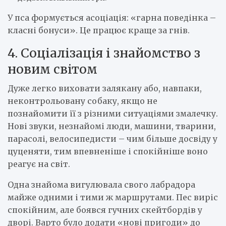
У пса формується асоціація: «гарна поведінка –
класні бонуси». Це працює краще за гнів.
4. Соціалізація і знайомство з
новим світом
Дуже легко виховати залякану або, навпаки,
неконтрольовану собаку, якщо не
познайомити її з різними ситуаціями змалечку.
Нові звуки, незнайомі люди, машини, тварини,
парасолі, велосипедисти – чим більше досвіду у
цуценяти, тим впевненіше і спокійніше воно
реагує на світ.
Одна знайома вигулювала свого лабрадора
майже одними і тими ж маршрутами. Пес виріс
спокійним, але боявся гучних скейтбордів у
дворі. Варто було додати «нові пригоди» до