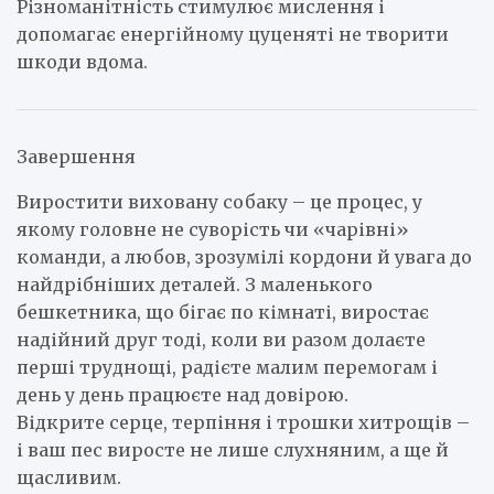
Різноманітність стимулює мислення і
допомагає енергійному цуценяті не творити
шкоди вдома.
Завершення
Виростити виховану собаку – це процес, у
якому головне не суворість чи «чарівні»
команди, а любов, зрозумілі кордони й увага до
найдрібніших деталей. З маленького
бешкетника, що бігає по кімнаті, виростає
надійний друг тоді, коли ви разом долаєте
перші труднощі, радієте малим перемогам і
день у день працюєте над довірою.
Відкрите серце, терпіння і трошки хитрощів –
і ваш пес виросте не лише слухняним, а ще й
щасливим.