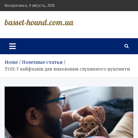
Skip
Воскресенье, 9 августа, 2026
to
content
basset-hound.com.ua
Home
Полезные статьи
ТОП-7 лайфхаків для виховання слухняного цуценяти