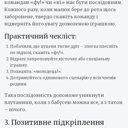
командам «фу!» чи «ні» має бути послідовним.
Кожного разу, коли малюк бере до рота щось
заборонене, твердо скажіть команду і
відверніть його увагу дозволеною іграшкою.
Практичний чекліст:
Побачили, що цуценя тягне дріт – злегка плесніть
по підлозі, скажіть «фу!».
Відразу запропонуйте кісточку або спеціальну
іграшку.
Похваліть: «молодець!».
Дотримуйтесь однакового сценарію у всіх членів
родини.
Така послідовність допоможе уникнути
плутанини, коли з бабусею можна все, а з татом
– нічого.
3. Позитивне підкріплення