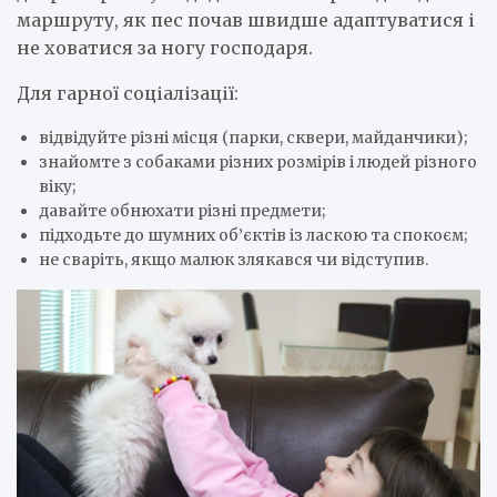
маршруту, як пес почав швидше адаптуватися і
не ховатися за ногу господаря.
Для гарної соціалізації:
відвідуйте різні місця (парки, сквери, майданчики);
знайомте з собаками різних розмірів і людей різного
віку;
давайте обнюхати різні предмети;
підходьте до шумних об’єктів із ласкою та спокоєм;
не сваріть, якщо малюк злякався чи відступив.