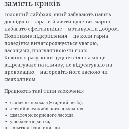
замість криків
Головний лайфхак, який забувають навіть
досвідчені: карати й лаяти цуценят марно,
набагато ефективніше – мотивувати добром.
Позитивне підкріплення – це коли гарна
поведінка винагороджується увагою,
ласощами, прогулянкою чи грою.
Кожного разу, коли цуценя сіло на місце,
відреагувало на кличку, не відреагувало на
провокацію – нагородіть його ласкою чи
смаколиком.
Працюють такі типи заохочень:
словесна похвала («гарний пес!»),
легкий масаж або погладжування,
шматочок корисного ласоща,
улюблена іграшка,
додаткові хвилини гри.