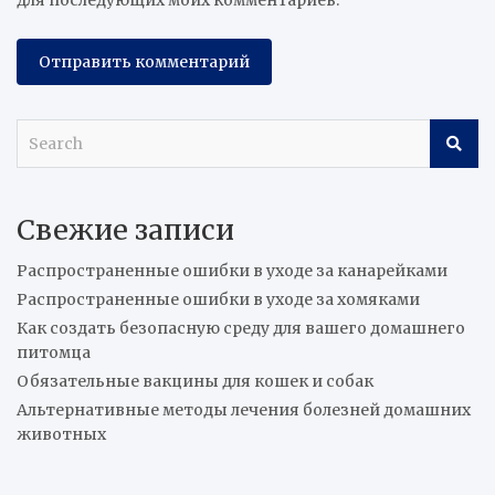
для последующих моих комментариев.
S
e
a
r
Свежие записи
c
h
Распространенные ошибки в уходе за канарейками
Распространенные ошибки в уходе за хомяками
Как создать безопасную среду для вашего домашнего
питомца
Обязательные вакцины для кошек и собак
Альтернативные методы лечения болезней домашних
животных