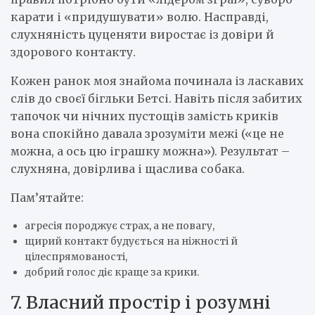
карати і «придушувати» волю. Насправді,
слухняність цуценяти виростає із довіри й
здорового контакту.
Кожен ранок моя знайома починала із ласкавих
слів до своєї бігльки Бетсі. Навіть після забитих
тапочок чи нічних пустощів замість криків
вона спокійно давала зрозуміти межі («це не
можна, а ось цю іграшку можна»). Результат –
слухняна, довірлива і щаслива собака.
Пам’ятайте:
агресія породжує страх, а не повагу,
щирий контакт будується на ніжності й
цілеспрямованості,
добрий голос діє краще за крики.
7. Власний простір і розумні