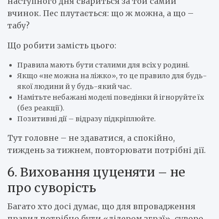
наступного дня свариться за той самий
вчинок. Пес плутається: що ж можна, а що –
табу?
Що робити замість цього:
Правила мають бути сталими для всіх у родині.
Якщо «не можна на ліжко», то це правило для будь-
якої людини й у будь-який час.
Намітьте небажані моделі поведінки й ігноруйте їх
(без реакції).
Позитивні дії – відразу підкріплюйте.
Тут головне – не здаватися, а спокійно,
тиждень за тижнем, повторювати потрібні дії.
6. Виховання цуценяти – не
про суворість
Багато хто досі думає, що для впровадження
правил потрібно бути «лідером зграї», суворо