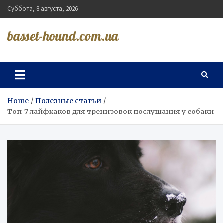
Skip
Суббота, 8 августа, 2026
to
content
basset-hound.com.ua
Home
Полезные статьи
Топ-7 лайфхаков для тренировок послушания у собаки