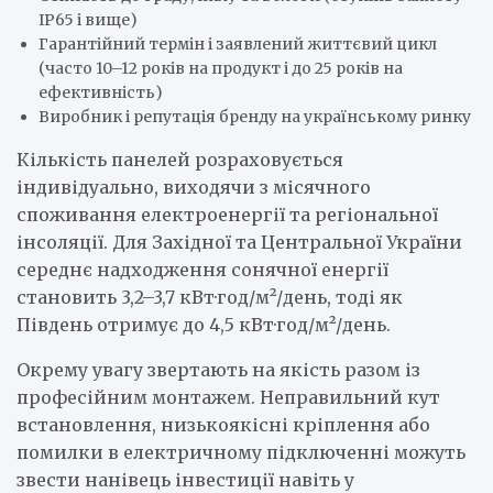
IP65 і вище)
Гарантійний термін і заявлений життєвий цикл
(часто 10–12 років на продукт і до 25 років на
ефективність)
Виробник і репутація бренду на українському ринку
Кількість панелей розраховується
індивідуально, виходячи з місячного
споживання електроенергії та регіональної
інсоляції. Для Західної та Центральної України
середнє надходження сонячної енергії
становить 3,2–3,7 кВт·год/м²/день, тоді як
Південь отримує до 4,5 кВт·год/м²/день.
Окрему увагу звертають на якість разом із
професійним монтажем. Неправильний кут
встановлення, низькоякісні кріплення або
помилки в електричному підключенні можуть
звести нанівець інвестиції навіть у