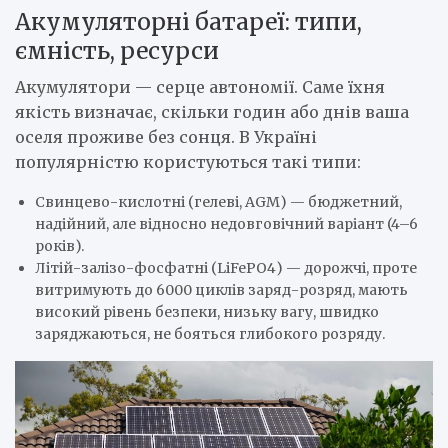
Акумуляторні батареї: типи,
ємність, ресурси
Акумулятори — серце автономії. Саме їхня
якість визначає, скільки годин або днів ваша
оселя проживе без сонця. В Україні
популярністю користуються такі типи:
Свинцево-кислотні (гелеві, AGM) — бюджетний,
надійний, але відносно недовговічний варіант (4–6
років).
Літій-залізо-фосфатні (LiFePO4) — дорожчі, проте
витримують до 6000 циклів заряд-розряд, мають
високий рівень безпеки, низьку вагу, швидко
заряджаються, не бояться глибокого розряду.