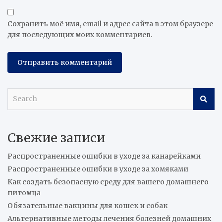
Сохранить моё имя, email и адрес сайта в этом браузере
для последующих моих комментариев.
S
e
a
r
Свежие записи
c
h
Распространенные ошибки в уходе за канарейками
Распространенные ошибки в уходе за хомяками
Как создать безопасную среду для вашего домашнего
питомца
Обязательные вакцины для кошек и собак
Альтернативные методы лечения болезней домашних