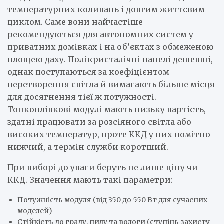
температурних коливань і довгим життєвим
циклом. Саме вони найчастіше
рекомендуються для автономних систем у
приватних домівках і на об’єктах з обмеженою
площею даху. Полікристалічні панелі дешевші,
однак поступаються за коефіцієнтом
перетворення світла й вимагають більше місця
для досягнення тієї ж потужності.
Тонкоплівкові модулі мають низьку вартість,
здатні працювати за розсіяного світла або
високих температур, проте ККД у них помітно
нижчий, а термін служби коротший.
При виборі до уваги беруть не лише ціну чи
ККД. Значення мають такі параметри:
Потужність модуля (від 350 до 550 Вт для сучасних
моделей)
Стійкість до граду, пилу та вологи (ступінь захисту