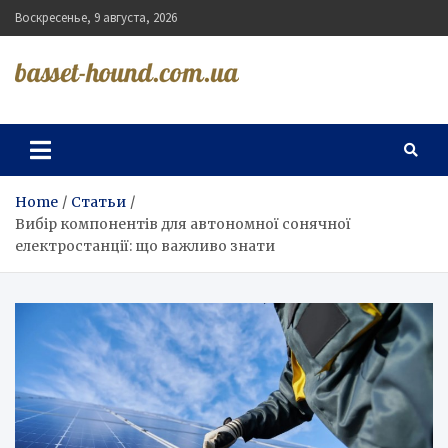
Skip
Воскресенье, 9 августа, 2026
to
content
basset-hound.com.ua
Home
Статьи
Вибір компонентів для автономної сонячної
електростанції: що важливо знати