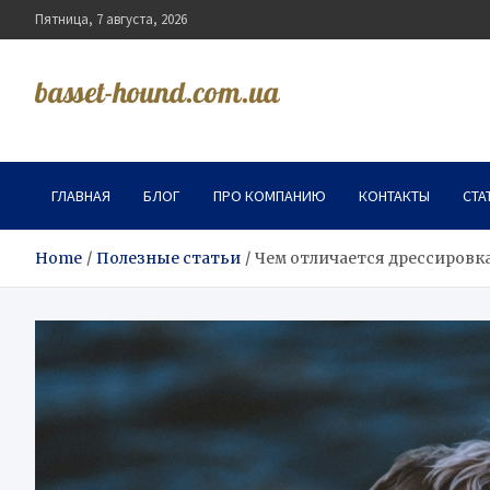
Skip
Пятница, 7 августа, 2026
to
content
basset-hound.com.ua
ГЛАВНАЯ
БЛОГ
ПРО КОМПАНИЮ
КОНТАКТЫ
СТА
Home
Полезные статьи
Чем отличается дрессировка