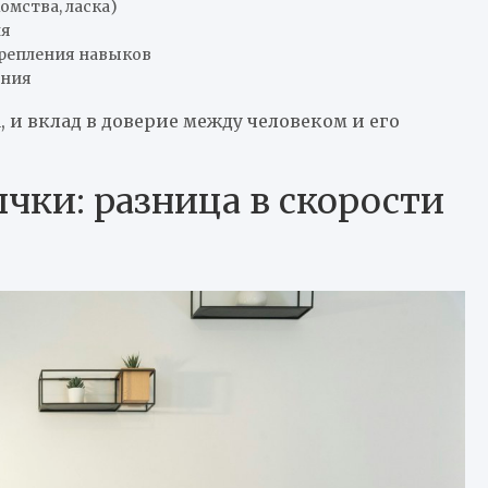
мства, ласка)
ия
крепления навыков
ения
 и вклад в доверие между человеком и его
ки: разница в скорости