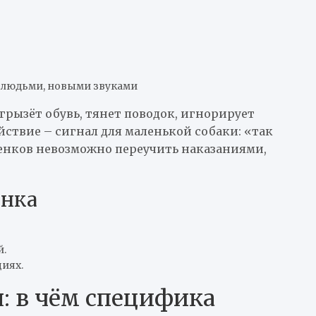
 людьми, новыми звуками
рызёт обувь, тянет поводок, игнорирует
йствие – сигнал для маленькой собаки: «так
щенков невозможно переучить наказаниями,
енка
й.
иях.
я: в чём специфика