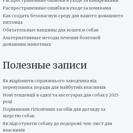
Распространенные ошибки в уходе за канарейками
Распространенные ошибки в уходе за хомяками
Как создать безопасную среду для вашего домашнего
питомца
Обязательные вакцины для кошек и собак
Альтернативные методы лечения болезней
домашних животных
Полезные записи
Як відрізнити справжнього заводчика від
перекупника: поради для майбутніх власників
Нові тенденції в одязі та аксесуарах для собак у 2025
році
Порівняння гігієнічних засобів для догляду за
шерстю собак
Як підготувати собаку до подорожі: чек-лист для
власників