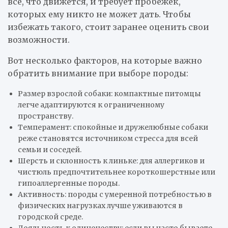
все, что движется, и требует пробежек,
которых ему никто не может дать. Чтобы
избежать такого, стоит заранее оценить свои
возможности.
Вот несколько факторов, на которые важно
обратить внимание при выборе породы:
Размер взрослой собаки: компактные питомцы
легче адаптируются к ограниченному
пространству.
Темперамент: спокойные и дружелюбные собаки
реже становятся источником стресса для всей
семьи и соседей.
Шерсть и склонность к линьке: для аллергиков и
чистюль предпочтительнее короткошерстные или
гипоаллергенные породы.
Активность: породы с умеренной потребностью в
физических нагрузках лучше уживаются в
городской среде.
Лояльность к одиночеству: если вы часто бываете