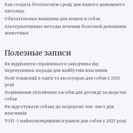
Как создать безопасную среду для вашего домашнего
питомца
Обязательные вакцины для кошек и собак
Альтернативные методы лечения болезней домашних
животных
Полезные записи
Як відрізнити справжнього заводчика від
перекупника: поради для майбутніх власників
Нові тенденції в одязі та аксесуарах для собак у 2025
році
Порівняння гігієнічних засобів для догляду за шерстю
собак
Як підготувати собаку до подорожі: чек-лист для
власників
ТОП-5 найпопулярніших іграшок для собак у 2025 році