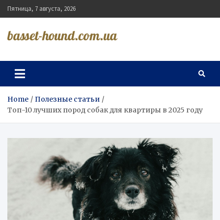
Skip
Пятница, 7 августа, 2026
to
content
basset-hound.com.ua
Home
Полезные статьи
Топ-10 лучших пород собак для квартиры в 2025 году