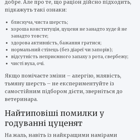
добре. Але про те, що раціон дійсно підходить,
підкажуть такі ознаки:
блискуча, чиста шерсть;
хороша конституція, цуценя не занадто худе й не
занадто товсте;
здорова активність, бажання гратися;
нормальний стілець (без діареї чи запорів);
відсутність неприємного запаху з рота, свербежу;
чисті вуха, очі.
Якщо помічаєте зміни – алергію, млявість,
тьмяну шерсть – не експериментуйте із
самостійним підбором дієти, зверніться до
ветеринара.
Найтиповіші помилки у
годуванні цуценят
На жаль, навіть із найкращими намірами