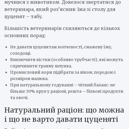
мучився з животиком. Довелося звертатися до
ветеринара, який роз’яснив: їжа зі столу для
цуценят – табу.
Більшість ветеринарів схиляються до кількох
основних порад:
Не давати цуценятам копченості, смажену їжу,
солодощі.
Виключити кістки (особливо трубчасті), які можуть
спричинити травму шлунка.
Промисловий корм підібрати за віком, породою і
розміром малюка.
При натуральному годуванні – чіткий баланс: не
більше 30% круп у раціоні, решта – білкові продукти
та овочі.
Натуральний раціон: що можна
і що не варто давати цуценяті