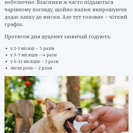
небезпечно. Власники ж часто піддаються
чарівному погляду, щойно малюк випрошуючи
додає лапку до миски. Але тут головне – чіткий
графік.
Протягом дня цуценят зазвичай годують:
у 2-3 місяці – 5 разів
у 3-5 місяців – 4 рази
у 6-12 місяців – 3 рази
після року – 2 рази