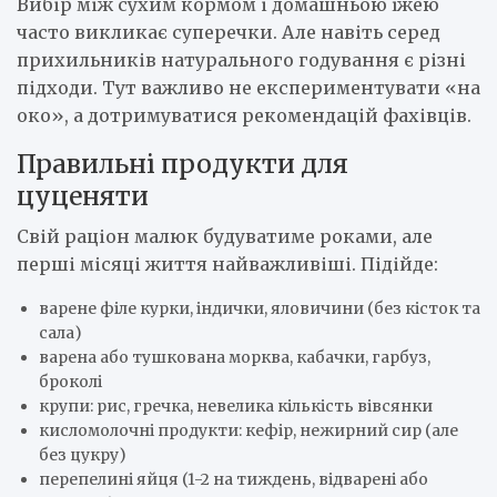
Вибір між сухим кормом і домашньою їжею
часто викликає суперечки. Але навіть серед
прихильників натурального годування є різні
підходи. Тут важливо не експериментувати «на
око», а дотримуватися рекомендацій фахівців.
Правильні продукти для
цуценяти
Свій раціон малюк будуватиме роками, але
перші місяці життя найважливіші. Підійде:
варене філе курки, індички, яловичини (без кісток та
сала)
варена або тушкована морква, кабачки, гарбуз,
броколі
крупи: рис, гречка, невелика кількість вівсянки
кисломолочні продукти: кефір, нежирний сир (але
без цукру)
перепелині яйця (1-2 на тиждень, відварені або