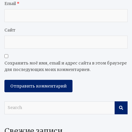
Email
*
Сайт
Сохранить моё имя, email и адрес сайта в этом браузере
для последующих моих комментариев.
S
e
a
r
Свежие записи
c