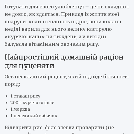
Готувати для свого улюбленця – це не складно і
не довго, як здається. Приклад із життя моєї
подруги: коли її спанієль підріс, вона кожної
неділі варила для нього велику каструлю
«курячої каші» на тиждень, а у вихідні
балувала вітамінним овочевим рагу.
Найпростіший домашній раціон
для цуценяти
Ось нескладний рецепт, який підійде більшості
порід:
1 стакан рису
200 г курячого філе
1 морква
1 невеликий кабачок
Відварити рис, філе злегка проварити (не