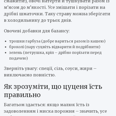
смажити!), овочі натерти й тушкувати разом із
м’ясом до м’якості. Усе змішати і порізати на
дрібні шматочки. Таку страву можна зберігати
в холодильнику до трьох днів.
Овочеві добавки для балансу:
трошки гарбуза (добре вариться разом із кашею)
броколі (пару суцвіть відварити й подрібнити)
зелень (петрушка, кріп – дрібно порізати перед
подачею)
Зверніть увагу: спеції, сіль, соуси, жири –
виключаємо повністю.
Як зрозуміти, що цуценя їсть
правильно
Багатьом здається: якщо малюк їсть із
задоволенням і миска порожня – значить, усе