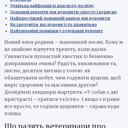
Декілька лайфхаків із власного досвіду:
Домашні рецепти для цуценяти: просто і корисно
Найпростіший домашній раціон для цуценяти
Як зрозуміти, що цуценя їсть правильно
Найтиповіші помилки у годуванні цуценят
Новий член родини – маленький песик. Кому ж
це знайоме відчуття трепету, коли вдома
з’являється пухнастий хвостик із безмежно
довірливими очима? Радість, хвилювання та,
звісно, десятки питань у голові: як
облаштувати побут, чим годувати цуценя, щоб
виріс здоровим та щасливим другом?
Досвідчені хендлери жартують: «У собак є дві
пристрасті – гратися та їсти». І якщо з іграми
все просто, то годівля цуценяти – справа куди
тонша.
Що радять ветеринари про