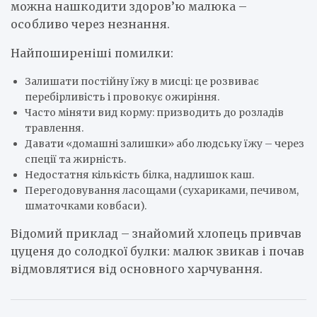
можна нашкодити здоров’ю малюка –
особливо через незнання.
Найпоширеніші помилки:
Залишати постійну їжу в мисці: це розвиває
перебірливість і провокує ожиріння.
Часто міняти вид корму: призводить до розладів
травлення.
Давати «домашні залишки» або людську їжу – через
спеції та жирність.
Недостатня кількість білка, надлишок каш.
Перегодовування ласощами (сухариками, печивом,
шматочками ковбаси).
Відомий приклад – знайомий хлопець привчав
цуценя до солодкої булки: малюк звикав і почав
відмовлятися від основного харчування.