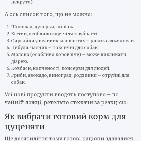
некруто)
А ось список того, що не можна:
Шоколад, цукерки, випічка.
Кістки, особливо курячі та трубчасті.
Сирі яйця у великих кількостях – ризик сальмонели.
Цибуля, часник – токсичні для собак.
Молоко (особливо коров’яче) – може викликати
діарею.
Ковбаси, копченості, консерви для людей.
Гриби, авокадо, виноград, родзинки – отруйні для
собак.
Усі нові продукти вводять поступово – по
чайній ложці, ретельно стежачи за реакцією.
Як вибрати готовий корм для
цуценяти
Ще десятиліття тому готові раціони здавалися