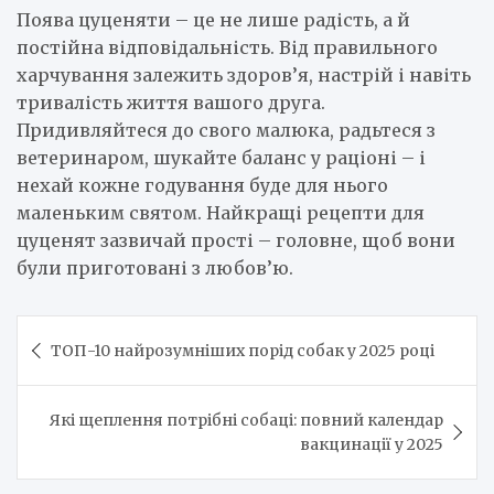
Поява цуценяти – це не лише радість, а й
постійна відповідальність. Від правильного
харчування залежить здоров’я, настрій і навіть
тривалість життя вашого друга.
Придивляйтеся до свого малюка, радьтеся з
ветеринаром, шукайте баланс у раціоні – і
нехай кожне годування буде для нього
маленьким святом. Найкращі рецепти для
цуценят зазвичай прості – головне, щоб вони
були приготовані з любов’ю.
Навигация
ТОП-10 найрозумніших порід собак у 2025 році
по
записям
Які щеплення потрібні собаці: повний календар
вакцинації у 2025