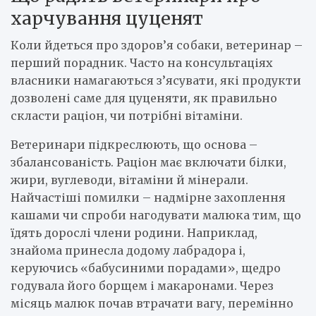
харчування цуценят
Коли йдеться про здоров’я собаки, ветеринар –
перший порадник. Часто на консультаціях
власники намагаються з’ясувати, які продукти
дозволені саме для цуценяти, як правильно
скласти раціон, чи потрібні вітаміни.
Ветеринари підкреслюють, що основа –
збалансованість. Раціон має включати білки,
жири, вуглеводи, вітаміни й мінерали.
Найчастіші помилки – надмірне захоплення
кашами чи спроби нагодувати малюка тим, що
їдять дорослі члени родини. Наприклад,
знайома принесла додому лабрадора і,
керуючись «бабусиними порадами», щедро
годувала його борщем і макаронами. Через
місяць малюк почав втрачати вагу, перемінно