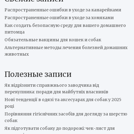
h
Распространенные ошибки в уходе за канарейками
Распространенные ошибки в уходе за хомяками
Как создать безопасную среду для вашего домашнего
питомца
Обязательные вакцины для кошек и собак
Альтернативные методы лечения болезней домашних
животных
Полезные записи
Як відрізнити справжнього заводчика від
перекупника: поради для майбутніх власників
Нові тенденції в одязі та аксесуарах для собак у 2025
році
Порівняння гігієнічних засобів для догляду за шерстю
собак
Як підготувати собаку до подорожі: чек-лист для