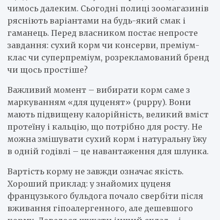
чимось далеким. Сьогодні полиці зоомагазинів
рясніють варіантами на будь-який смак і
гаманець. Перед власником постає непросте
завдання: сухий корм чи консерви, преміум-
клас чи суперпреміум, розрекламований бренд
чи щось простіше?
Важливий момент – вибирати корм саме з
маркуванням «для цуценят» (puppy). Вони
мають підвищену калорійність, великий вміст
протеїну і кальцію, що потрібно для росту. Не
можна змішувати сухий корм і натуральну їжу
в одній годівлі – це навантаження для шлунка.
Вартість корму не завжди означає якість.
Хороший приклад: у знайомих цуценя
французького бульдога почало свербіти після
вживання гіпоалергенного, але дешевшого