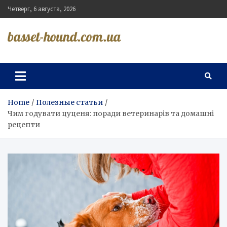
Skip
Четверг, 6 августа, 2026
to
content
basset-hound.com.ua
Home
Полезные статьи
Чим годувати цуценя: поради ветеринарів та домашні
рецепти