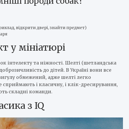
ніші породи собак?
риклад, відкрити двері, знайти предмет)
даря
кт у мініатюрі
нок інтелекту та ніжності. Шелті (шетландська
доброзичливість до дітей. В Україні вони все
 вигулу обмежений, адже шелті легко
 сприймають і класичну, і клік-дресирування,
ть складні команди.
сика з IQ