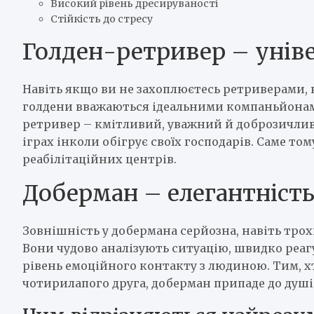
Високий рівень дресируваності
Стійкість до стресу
Голден-ретривер – унів
Навіть якщо ви не захоплюєтесь ретриверами, 
голдени вважаються ідеальними компаньйонами 
ретривер – кмітливий, уважний й доброзичливи
іграх інколи обігрує своїх господарів. Саме том
реабілітаційних центрів.
Доберман – елегантність
Зовнішність у добермана серйозна, навіть трохи
Вони чудово аналізують ситуацію, швидко реа
рівень емоційного контакту з людиною. Тим, хт
чотирилапого друга, доберман припаде до душі