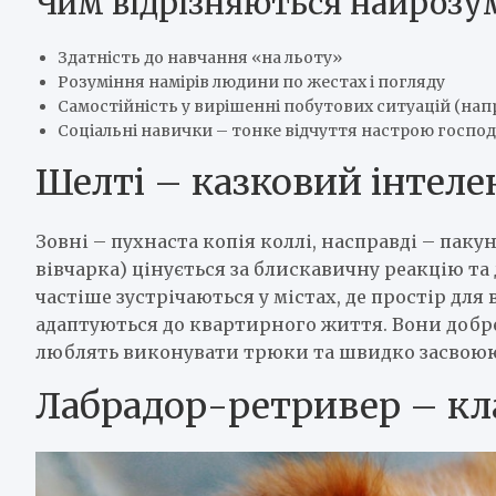
Чим відрізняються найрозум
Здатність до навчання «на льоту»
Розуміння намірів людини по жестах і погляду
Самостійність у вирішенні побутових ситуацій (нап
Соціальні навички – тонке відчуття настрою госпо
Шелті – казковий інтеле
Зовні – пухнаста копія коллі, насправді – паку
вівчарка) цінується за блискавичну реакцію та 
частіше зустрічаються у містах, де простір для
адаптуються до квартирного життя. Вони добре
люблять виконувати трюки та швидко засвоюю
Лабрадор-ретривер – кла