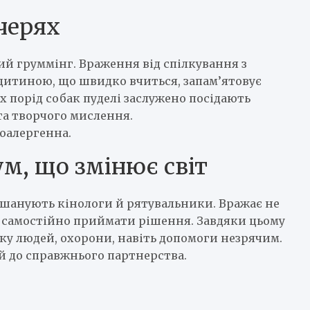
учерях
ий груммінг. Враження від спілкування з
з дитиною, що швидко вчиться, запам’ятовує
их порід собак пуделі заслужено посідають
 та творчого мислення.
поалергенна.
ум, що змінює світ
у шанують кінологи й рятувальники. Вражає не
ь самостійно приймати рішення. Завдяки цьому
ку людей, охорони, навіть допомоги незрячим.
ий до справжнього партнерства.