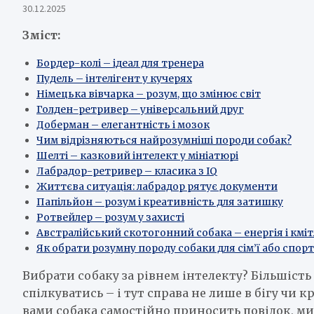
30.12.2025
Зміст:
Бордер-колі – ідеал для тренера
Пудель – інтелігент у кучерях
Німецька вівчарка – розум, що змінює світ
Голден-ретривер – універсальний друг
Доберман – елегантність і мозок
Чим відрізняються найрозумніші породи собак?
Шелті – казковий інтелект у мініатюрі
Лабрадор-ретривер – класика з IQ
Життєва ситуація: лабрадор рятує документи
Папільйон – розум і креативність для затишку
Ротвейлер – розум у захисті
Австралійський скотогонний собака – енергія і кмі
Як обрати розумну породу собаки для сім’ї або спор
Вибрати собаку за рівнем інтелекту? Більшість
спілкуватись – і тут справа не лише в бігу чи кра
вами собака самостійно приносить повідок, мит