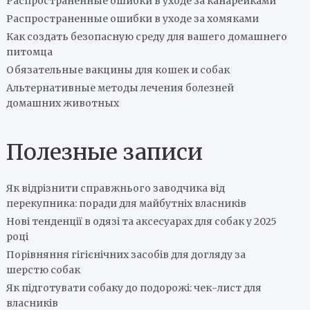
Распространенные ошибки в уходе за канарейками
Распространенные ошибки в уходе за хомяками
Как создать безопасную среду для вашего домашнего
питомца
Обязательные вакцины для кошек и собак
Альтернативные методы лечения болезней
домашних животных
Полезные записи
Як відрізнити справжнього заводчика від
перекупника: поради для майбутніх власників
Нові тенденції в одязі та аксесуарах для собак у 2025
році
Порівняння гігієнічних засобів для догляду за
шерстю собак
Як підготувати собаку до подорожі: чек-лист для
власників