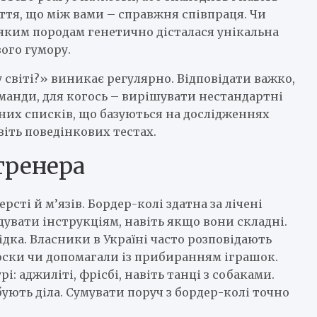
уття, що між вами – справжня співпраця. Чи
яким породам генетично дісталася унікальна
вого гумору.
 світі?» виникає регулярно. Відповідати важко,
оманди, для когось – вирішувати нестандартні
аних списків, що базуються на дослідженнях
віть поведінкових тестах.
тренера
рсті й м’язів. Бордер-колі здатна за лічені
увати інструкціям, навіть якщо вони складні.
дка. Власники в Україні часто розповідають
носки чи допомагали із прибиранням іграшок.
і: аджиліті, фрісбі, навіть танці з собаками.
бують діла. Сумувати поруч з бордер-колі точно