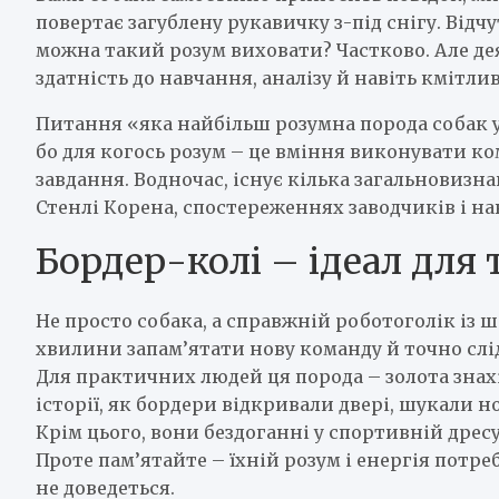
повертає загублену рукавичку з-під снігу. Відч
можна такий розум виховати? Частково. Але де
здатність до навчання, аналізу й навіть кмітли
Питання «яка найбільш розумна порода собак у
бо для когось розум – це вміння виконувати к
завдання. Водночас, існує кілька загальновизн
Стенлі Корена, спостереженнях заводчиків і на
Бордер-колі – ідеал для 
Не просто собака, а справжній роботоголік із ше
хвилини запам’ятати нову команду й точно слід
Для практичних людей ця порода – золота знахі
історії, як бордери відкривали двері, шукали 
Крім цього, вони бездоганні у спортивній дресур
Проте пам’ятайте – їхній розум і енергія потре
не доведеться.