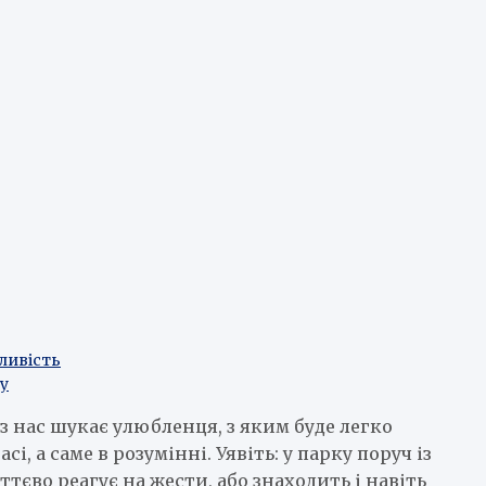
тливість
ту
 з нас шукає улюбленця, з яким буде легко
сі, а саме в розумінні. Уявіть: у парку поруч із
тєво реагує на жести, або знаходить і навіть