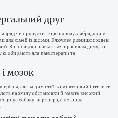
ерсальний друг
навряд чи пропустите цю породу. Лабрадори й
для сімей із дітьми. Ключова різниця: голден-
й. Він швидко навчається правилам дому, а в
у їх обирають для каністерапії та
 і мозок
 грізна, але за цим стоїть винятковий інтелект.
гують на зміну обстановки й мають високий
о цінує собаку-партнера, а не лише
.