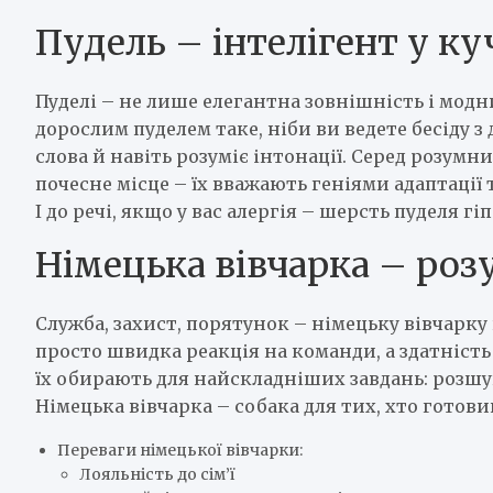
Пудель – інтелігент у к
Пуделі – не лише елегантна зовнішність і модн
дорослим пуделем таке, ніби ви ведете бесіду 
слова й навіть розуміє інтонації. Серед розумн
почесне місце – їх вважають геніями адаптації
І до речі, якщо у вас алергія – шерсть пуделя гі
Німецька вівчарка – роз
Служба, захист, порятунок – німецьку вівчарк
просто швидка реакція на команди, а здатніст
їх обирають для найскладніших завдань: розшу
Німецька вівчарка – собака для тих, хто готов
Переваги німецької вівчарки:
Лояльність до сім’ї