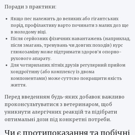
Поради з практики:
Якщо пес належить до великих або гігантських
порід, профілактику варто починати з малих доз ще
в молодому віці.
Після серйозних фізичних навантажень (наприклад,
після змагань, тренувань чи довгих походів) курс
глюкозаміну може підтримати здоров’я опорно-
рухового апарату.
Для чотирилапих літніх друзів регулярний прийом
хондроїтину (або комплексу із двома
компонентами) може суттєво покращити якість
життя.
Перед введенням будь-яких добавок важливо
проконсультуватися з ветеринаром, щоб
уникнути алергічних реакцій та підібрати
оптимальні дози під конкретні потреби.
Чи є протипоказання та побічні