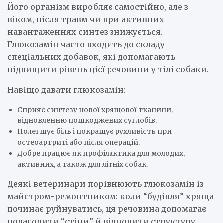
Його організм виробляє самостійно, але з
віком, після травм чи при активних
навантаженнях синтез знижується.
Глюкозамін часто входить до складу
спеціальних добавок, які допомагають
підвищити рівень цієї речовини у тілі собаки.
Навіщо давати глюкозамін:
Сприяє синтезу нової хрящової тканини,
відновленню пошкоджених суглобів.
Полегшує біль і покращує рухливість при
остеоартриті або після операцій.
Добре працює як профілактика для молодих,
активних, а також для літніх собак.
Деякі ветеринари порівнюють глюкозамін із
майстром-ремонтником: коли “будівля” хряща
починає руйнуватись, ця речовина допомагає
полагодити “стіни” й відновити структуру