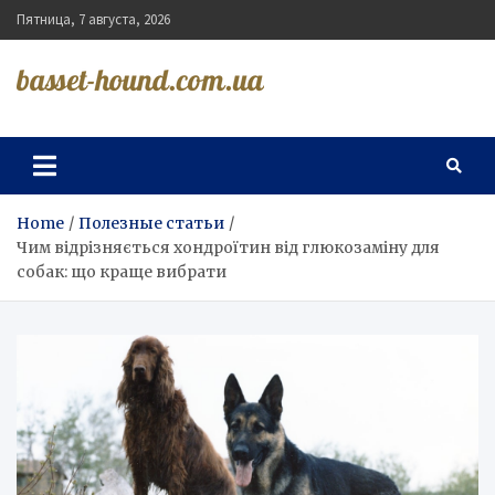
Skip
Пятница, 7 августа, 2026
to
content
basset-hound.com.ua
Home
Полезные статьи
Чим відрізняється хондроїтин від глюкозаміну для
собак: що краще вибрати