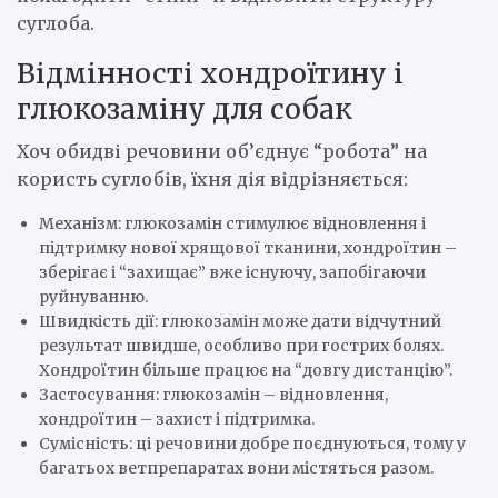
суглоба.
Відмінності хондроїтину і
глюкозаміну для собак
Хоч обидві речовини об’єднує “робота” на
користь суглобів, їхня дія відрізняється:
Механізм: глюкозамін стимулює відновлення і
підтримку нової хрящової тканини, хондроїтин –
зберігає і “захищає” вже існуючу, запобігаючи
руйнуванню.
Швидкість дії: глюкозамін може дати відчутний
результат швидше, особливо при гострих болях.
Хондроїтин більше працює на “довгу дистанцію”.
Застосування: глюкозамін – відновлення,
хондроїтин – захист і підтримка.
Сумісність: ці речовини добре поєднуються, тому у
багатьох ветпрепаратах вони містяться разом.