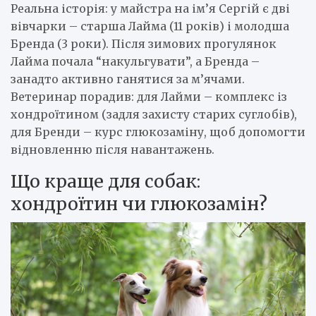
Реальна історія: у майстра на ім’я Сергій є дві
вівчарки – старша Лайма (11 років) і молодша
Бренда (3 роки). Після зимових прогулянок
Лайма почала “накульгувати”, а Бренда –
занадто активно ганятися за м’ячами.
Ветеринар порадив: для Лайми – комплекс із
хондроїтином (задля захисту старих суглобів),
для Бренди – курс глюкозаміну, щоб допомогти
відновленню після навантажень.
Що краще для собак:
хондроїтин чи глюкозамін?