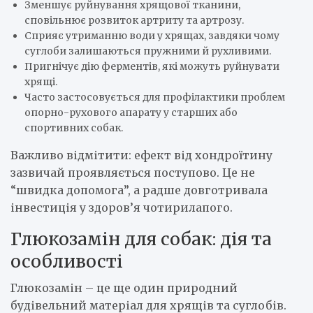
Зменшує руйнування хрящової тканини,
сповільнює розвиток артриту та артрозу.
Сприяє утриманню води у хрящах, завдяки чому
суглоби залишаються пружними й рухливими.
Пригнічує дію ферментів, які можуть руйнувати
хрящі.
Часто застосовується для профілактики проблем
опорно-рухового апарату у старших або
спортивних собак.
Важливо відмітити: ефект від хондроїтину
зазвичай проявляється поступово. Це не
“швидка допомога”, а радше довготривала
інвестиція у здоров’я чотирилапого.
Глюкозамін для собак: дія та
особливості
Глюкозамін – це ще один природний
будівельний матеріал для хрящів та суглобів.