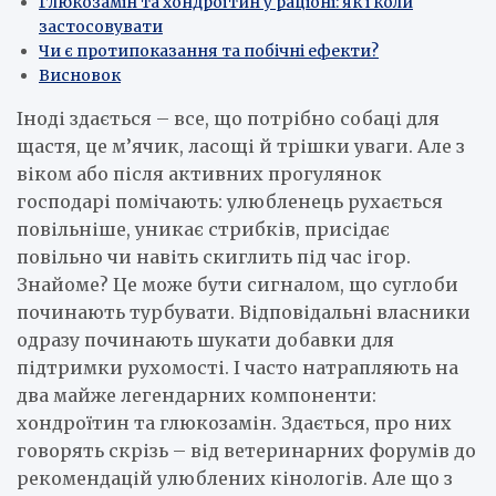
Глюкозамін та хондроїтин у раціоні: як і коли
застосовувати
Чи є протипоказання та побічні ефекти?
Висновок
Іноді здається – все, що потрібно собаці для
щастя, це м’ячик, ласощі й трішки уваги. Але з
віком або після активних прогулянок
господарі помічають: улюбленець рухається
повільніше, уникає стрибків, присідає
повільно чи навіть скиглить під час ігор.
Знайоме? Це може бути сигналом, що суглоби
починають турбувати. Відповідальні власники
одразу починають шукати добавки для
підтримки рухомості. І часто натрапляють на
два майже легендарних компоненти:
хондроїтин та глюкозамін. Здається, про них
говорять скрізь – від ветеринарних форумів до
рекомендацій улюблених кінологів. Але що з