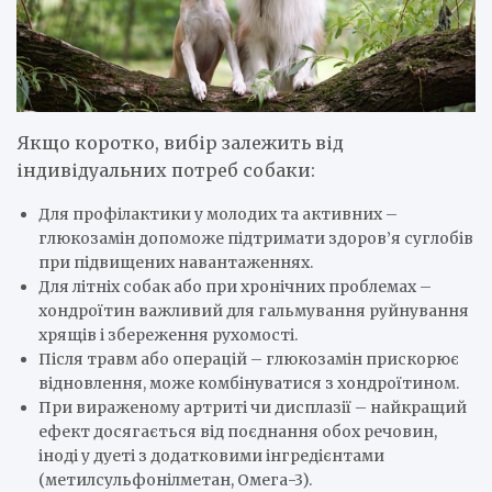
Якщо коротко, вибір залежить від
індивідуальних потреб собаки:
Для профілактики у молодих та активних –
глюкозамін допоможе підтримати здоров’я суглобів
при підвищених навантаженнях.
Для літніх собак або при хронічних проблемах –
хондроїтин важливий для гальмування руйнування
хрящів і збереження рухомості.
Після травм або операцій – глюкозамін прискорює
відновлення, може комбінуватися з хондроїтином.
При вираженому артриті чи дисплазії – найкращий
ефект досягається від поєднання обох речовин,
іноді у дуеті з додатковими інгредієнтами
(метилсульфонілметан, Омега-3).