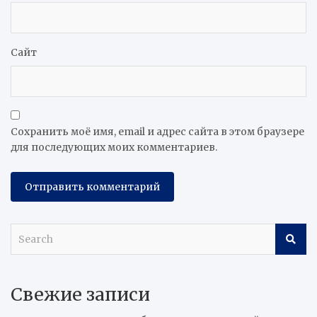
Сайт
Сохранить моё имя, email и адрес сайта в этом браузере
для последующих моих комментариев.
S
e
a
r
Свежие записи
c
h