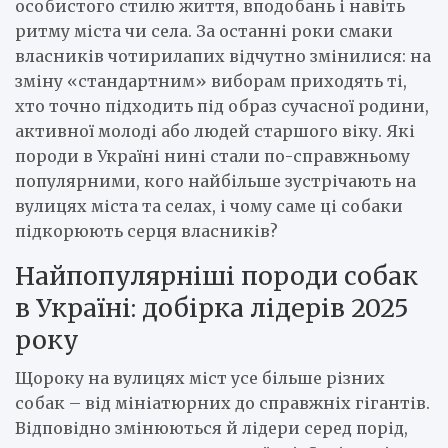
особистого стилю життя, вподобань і навіть
ритму міста чи села. За останні роки смаки
власників чотирилапих відчутно змінилися: на
зміну «стандартним» виборам приходять ті,
хто точно підходить під образ сучасної родини,
активної молоді або людей старшого віку. Які
породи в Україні нині стали по-справжньому
популярними, кого найбільше зустрічають на
вулицях міста та селах, і чому саме ці собаки
підкорюють серця власників?
Найпопулярніші породи собак
в Україні: добірка лідерів 2025
року
Щороку на вулицях міст усе більше різних
собак – від мініатюрних до справжніх гігантів.
Відповідно змінюються й лідери серед порід,