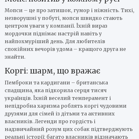
Мопси – це про затишок, гумор і ніжність. Тихі,
незворушні у побуті, мопси швидко стають
центром уваги у компанії. Їхній вираз
мордочки піднімає настрій навіть у
найпохмуріший день. Для любителів
спокійних вечорів удома – кращого друга не
знайти.
Коргі: шарм, що вражає
Пемброки та кардигани – британська
спадщина, яка підкорила серця тисяч
українців. Їхній веселий темперамент і
непідробна харизма роблять коргі чудовими
друзями для сімей із дітьми та активних
власників. Легенди про гордість і
надзвичайний розум цих собак підтверджують
реальні історії: багато власників відзначають