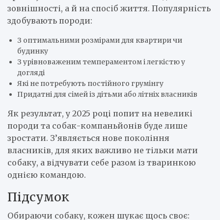
зовнішності, а й на спосіб життя. Популярність
здобувають породи:
З оптимальними розмірами для квартири чи
будинку
З урівноваженим темпераментом і легкістю у
догляді
Які не потребують постійного грумінгу
Придатні для сімей із дітьми або літніх власників
Як результат, у 2025 році попит на невеликі
породи та собак-компаньйонів буде лише
зростати. З’являється нове покоління
власників, для яких важливо не тільки мати
собаку, а відчувати себе разом із тваринкою
однією командою.
Підсумок
Обираючи собаку, кожен шукає щось своє: