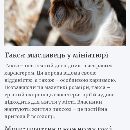
Такса: мисливець у мініатюрі
Такса – невтомний дослідник із яскравим
характером. Ця порода відома своєю
відданістю, а також – особливою харизмою.
Незважаючи на маленькі розміри, такса –
грізний охоронець своєї території й чудово
підходить для життя у місті. Власники
жартують: життя з таксою – це постійна
пригода й веселощі.
Мопс: позитив у кожному русі