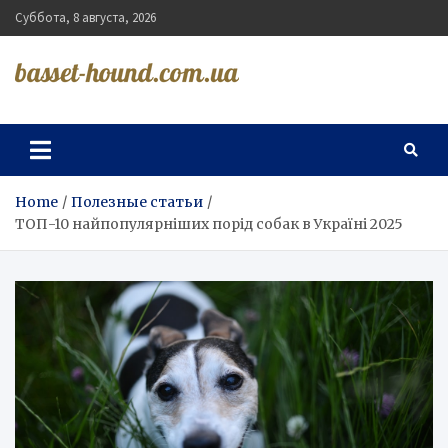
Skip
Суббота, 8 августа, 2026
to
content
basset-hound.com.ua
Home
Полезные статьи
ТОП-10 найпопулярніших порід собак в Україні 2025