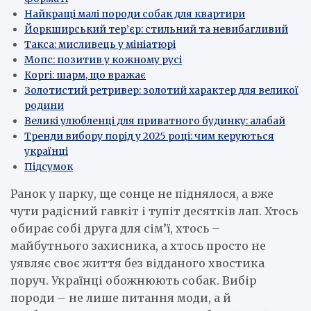
Найкращі малі породи собак для квартири
Йоркширський тер’єр: стильний та невибагливий
Такса: мисливець у мініатюрі
Мопс: позитив у кожному русі
Коргі: шарм, що вражає
Золотистий ретривер: золотий характер для великої
родини
Великі улюбленці для приватного будинку: алабай
Тренди вибору порід у 2025 році: чим керуються
українці
Підсумок
Ранок у парку, ще сонце не піднялося, а вже
чути радісний гавкіт і тупіт десятків лап. Хтось
обирає собі друга для сім’ї, хтось –
майбутнього захисника, а хтось просто не
уявляє своє життя без відданого хвостика
поруч. Українці обожнюють собак. Вибір
породи – не лише питання моди, а й