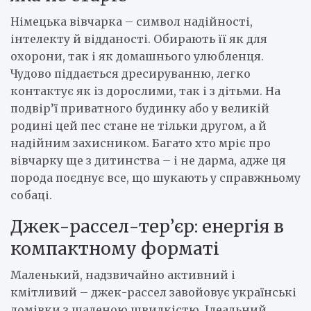
Німецька вівчарка – символ надійності,
інтелекту й відданості. Обирають її як для
охорони, так і як домашнього улюбленця.
Чудово піддається дресируванню, легко
контактує як із дорослими, так і з дітьми. На
подвір’ї приватного будинку або у великій
родині цей пес стане не тільки другом, а й
надійним захисником. Багато хто мріє про
вівчарку ще з дитинства – і не дарма, адже ця
порода поєднує все, що шукають у справжньому
собаці.
Джек-рассел-тер’єр: енергія в
компактному форматі
Маленький, надзвичайно активний і
кмітливий – джек-рассел завойовує українські
домівки з шаленою швидкістю. Ідеальний