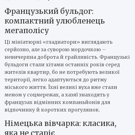
Французький бульдог:
компактний улюбленець
мегаполісу
Ці мініатюрні «гладиатори» виглядають
серйозно, але за суворою мордочкою –
невичерпна доброта й грайливість. Французькі
бульдоги стали хітами останніх років серед
жителів квартир, бо не потребують великої
території, легко адаптуються до ритму
міського життя. Їхні великі вуха вже стали
мемом у соцмережах, а хазяї знаходять у
французах відмінних компаньйонів для
відпочинку й коротких прогулянок.
Німецька вівчарка: класика,
яка не старіє