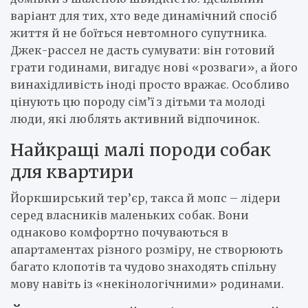
варіант для тих, хто веде динамічний спосіб
життя й не боїться невтомного супутника.
Джек-рассел не дасть сумувати: він готовий
грати годинами, вигадує нові «розваги», а його
винахідливість іноді просто вражає. Особливо
цінують цю породу сім’ї з дітьми та молоді
люди, які люблять активний відпочинок.
Найкращі малі породи собак
для квартири
Йоркширський тер’єр, такса й мопс – лідери
серед власників маленьких собак. Вони
однаково комфортно почуваються в
апартаментах різного розміру, не створюють
багато клопотів та чудово знаходять спільну
мову навіть із «некінологічними» родинами.