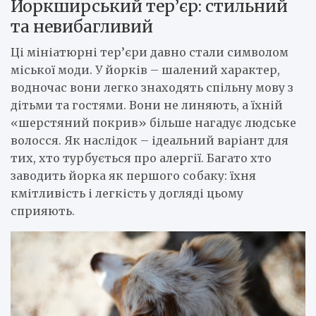
Йоркширський тер’єр: стильний
та невибагливий
Ці мініатюрні тер’єри давно стали символом
міської моди. У йорків – шалений характер,
водночас вони легко знаходять спільну мову з
дітьми та гостями. Вони не линяють, а їхній
«шерстяний покрив» більше нагадує людське
волосся. Як наслідок – ідеальний варіант для
тих, хто турбується про алергії. Багато хто
заводить йорка як першого собаку: їхня
кмітливість і легкість у догляді цьому
сприяють.