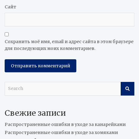
Сайт
Сохранить моё имя, email и адрес сайта в этом браузере
для последующих моих комментариев.
S
e
a
r
Свежие записи
c
h
Распространенные ошибки в уходе за канарейками
Распространенные ошибки в уходе за хомяками