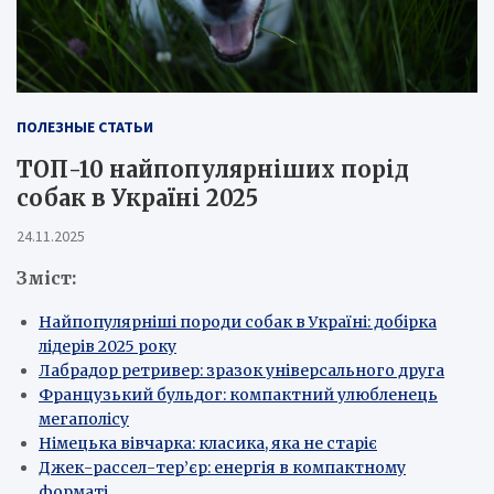
ПОЛЕЗНЫЕ СТАТЬИ
ТОП-10 найпопулярніших порід
собак в Україні 2025
24.11.2025
Зміст:
Найпопулярніші породи собак в Україні: добірка
лідерів 2025 року
Лабрадор ретривер: зразок універсального друга
Французький бульдог: компактний улюбленець
мегаполісу
Німецька вівчарка: класика, яка не старіє
Джек-рассел-тер’єр: енергія в компактному
форматі