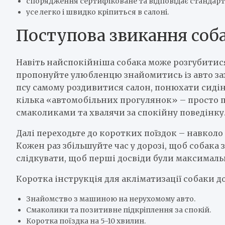
спорядження сертифіковане та відповідає стандарт
усе легко і швидко кріпиться в салоні.
Поступова звикання соб
Навіть найспокійніша собака може розгубитис
пропонуйте улюбленцю знайомитись із авто зазд
псу самому роздивитися салон, понюхати сидін
кілька «автомобільних прогулянок» – просто 
смаколиками та хвалячи за спокійну поведінку
Далі переходьте до коротких поїздок – навколо
Кожен раз збільшуйте час у дорозі, щоб собака 
слідкувати, щоб перші досвіди були максимал
Коротка інструкція для акліматизації собаки до
Знайомство з машиною на нерухомому авто.
Смаколики та позитивне підкріплення за спокій.
Коротка поїздка на 5-10 хвилин.