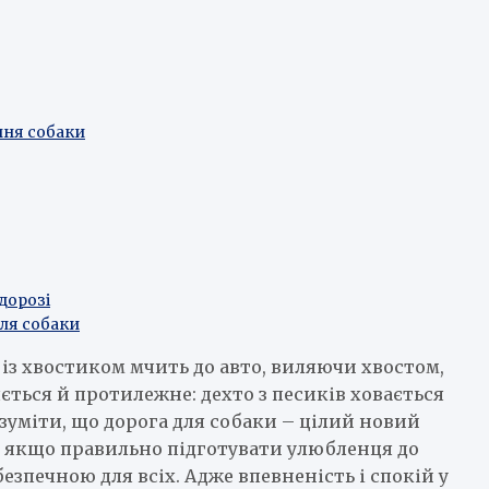
ння собаки
дорозі
ля собаки
 із хвостиком мчить до авто, виляючи хвостом,
яється й протилежне: дехто з песиків ховається
зуміти, що дорога для собаки – цілий новий
. І якщо правильно підготувати улюбленця до
езпечною для всіх. Адже впевненість і спокій у