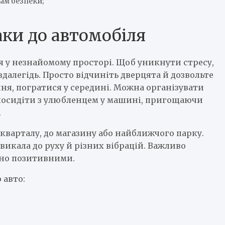
ам безпеки;
аки до автомобіля
я у незнайомому просторі. Щоб уникнути стресу,
алегідь. Просто відчиніть дверцята й дозвольте
ня, погратися у середині. Можна організувати
посидіти з улюбленцем у машині, пригощаючи
.
 кварталу, до магазину або найближчого парку.
звикала до руху й різних вібрацій. Важливо
ьно позитивними.
 авто: