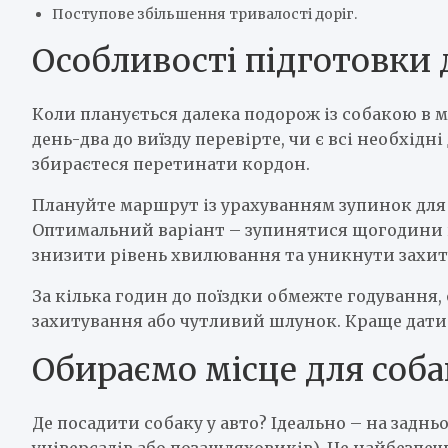
Поступове збільшення тривалості доріг.
Особливості підготовки 
Коли планується далека подорож із собакою в 
день-два до виїзду перевірте, чи є всі необхід
збираєтеся перетинати кордон.
Плануйте маршрут із урахуванням зупинок для 
Оптимальний варіант – зупинятися щогодини на
знизити рівень хвилювання та уникнути захит
За кілька годин до поїздки обмежте годування
захитування або чутливий шлунок. Краще дати н
Обираємо місце для соба
Де посадити собаку у авто? Ідеально – на заднь
універсалів або позашляховиків). Це найбезпеч