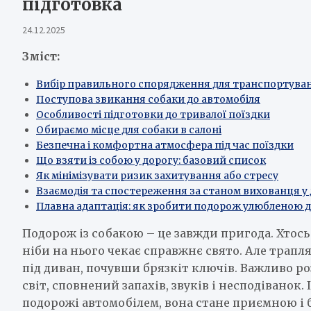
підготовка
24.12.2025
Зміст:
Вибір правильного спорядження для транспортува
Поступова звикання собаки до автомобіля
Особливості підготовки до тривалої поїздки
Обираємо місце для собаки в салоні
Безпечна і комфортна атмосфера під час поїздки
Що взяти із собою у дорогу: базовий список
Як мінімізувати ризик захитування або стресу
Взаємодія та спостереження за станом вихованця у 
Плавна адаптація: як зробити подорож улюбленою д
Подорож із собакою – це завжди пригода. Хтось
ніби на нього чекає справжнє свято. Але трапл
під диван, почувши брязкіт ключів. Важливо ро
світ, сповнений запахів, звуків і несподіванок
подорожі автомобілем, вона стане приємною і б