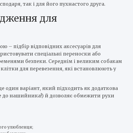
сподаря, так і для його пухнастого друга.
ядження для
ю – підбір відповідних аксесуарів для
ристовувати спеціальні переноски або
 ременями безпеки. Середнім і великим собакам
 клітки для перевезення, які встановлюють у
е один варіант, який підходить як додаткова
не до нашийника!) й дозволяє обмежити рухи
ого улюбленця;