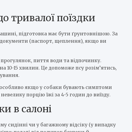
до тривалої поїздки
машині, підготовка має бути ґрунтовнішою. За
ні документи (паспорт, щеплення), якщо ви
прогулянок, пиття води та відпочинку.
 10-15 хвилин. Це допоможе псу розім’ятись,
ування.
, особливо якщо у собаки бувають симптоми
евелику порцію їжі за 4-5 годин до виїзду.
ки в салоні
ому сидінні чи у багажному відсіку (у випадку
ніше: подалі від подушок безпеки й