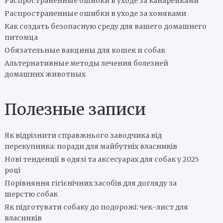
Распространенные ошибки в уходе за канарейками
Распространенные ошибки в уходе за хомяками
Как создать безопасную среду для вашего домашнего
питомца
Обязательные вакцины для кошек и собак
Альтернативные методы лечения болезней
домашних животных
Полезные записи
Як відрізнити справжнього заводчика від
перекупника: поради для майбутніх власників
Нові тенденції в одязі та аксесуарах для собак у 2025
році
Порівняння гігієнічних засобів для догляду за
шерстю собак
Як підготувати собаку до подорожі: чек-лист для
власників