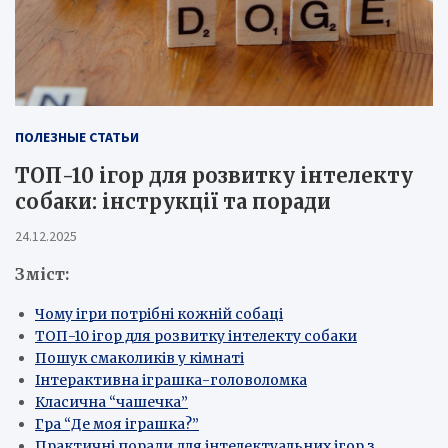
ПОЛЕЗНЫЕ СТАТЬИ
ТОП-10 ігор для розвитку інтелекту
собаки: інструкції та поради
24.12.2025
Зміст:
Чому ігри потрібні кожній собаці
ТОП-10 ігор для розвитку інтелекту собаки
Пошук смаколиків у кімнаті
Інтерактивна іграшка-головоломка
Класична “чашечка”
Гра “Де моя іграшка?”
Практичні поради для інтелектуальних ігор з