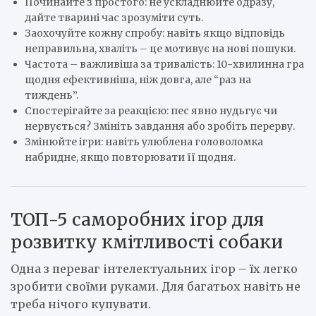
Починайте з простого: не ускладнюйте одразу,
дайте тварині час зрозуміти суть.
Заохочуйте кожну спробу: навіть якщо відповідь
неправильна, хваліть – це мотивує на нові пошуки.
Частота – важливіша за тривалість: 10-хвилинна гра
щодня ефективніша, ніж довга, але “раз на
тиждень”.
Спостерігайте за реакцією: пес явно нудьгує чи
нервується? Змініть завдання або зробіть перерву.
Змінюйте ігри: навіть улюблена головоломка
набридне, якщо повторювати її щодня.
ТОП-5 саморобних ігор для
розвитку кмітливості собаки
Одна з переваг інтелектуальних ігор – їх легко
зробити своїми руками. Для багатьох навіть не
треба нічого купувати.