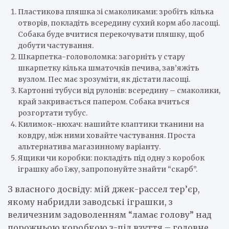
Пластикова пляшка зі смаколиками: зробіть кілька
отворів, покладіть всередину сухий корм або ласощі.
Собака буде вчитися перекочувати пляшку, щоб
добути частування.
Шкарпетка-головоломка: загорніть у стару
шкарпетку кілька шматочків печива, зав’яжіть
вузлом. Пес має зрозуміти, як дістати ласощі.
Картонні тубуси від рулонів: всередину – смаколики,
край закривається папером. Собака вчиться
розгортати тубус.
Килимок-нюхач: нашийте клаптики тканини на
ковдру, між ними ховайте частування. Проста
альтернатива магазинному варіанту.
Ящики чи коробки: покладіть під одну з коробок
іграшку або їжу, запропонуйте знайти “скарб”.
З власного досвіду: мій джек-рассел тер’єр,
якому набридли заводські іграшки, з
величезним задоволенням “ламає голову” над
порожньою коробкою з-під взуття – головне,