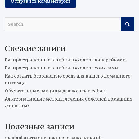
S
e
a
r
Свежие записи
c
h
Распространенные ошибки в уходе за канарейками
Распространенные ошибки в уходе за хомяками
Как создать безопасную среду для вашего домашнего
питомца
Обязательные вакцины для кошек и собак
Альтернативные методы лечения болезней домашних
животных
Полезные записи
Як відрізнити справжнього заводчика від