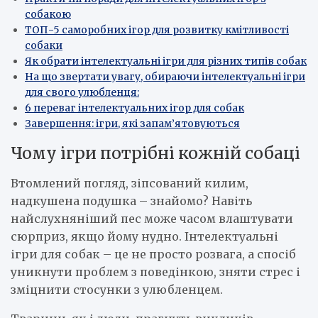
собакою
ТОП-5 саморобних ігор для розвитку кмітливості
собаки
Як обрати інтелектуальні ігри для різних типів собак
На що звертати увагу, обираючи інтелектуальні ігри
для свого улюбленця:
6 переваг інтелектуальних ігор для собак
Завершення: ігри, які запам’ятовуються
Чому ігри потрібні кожній собаці
Втомлений погляд, зіпсований килим,
надкушена подушка – знайомо? Навіть
найслухняніший пес може часом влаштувати
сюрприз, якщо йому нудно. Інтелектуальні
ігри для собак – це не просто розвага, а спосіб
уникнути проблем з поведінкою, зняти стрес і
зміцнити стосунки з улюбленцем.