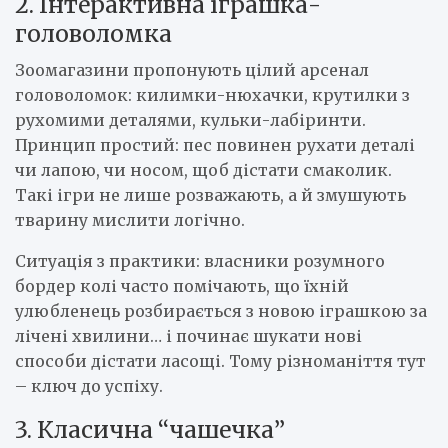
2. Інтерактивна іграшка-
головоломка
Зоомагазини пропонують цілий арсенал
головоломок: килимки-нюхачки, крутилки з
рухомими деталями, кульки-лабіринти.
Принцип простий: пес повинен рухати деталі
чи лапою, чи носом, щоб дістати смаколик.
Такі ігри не лише розважають, а й змушують
тварину мислити логічно.
Ситуація з практики: власники розумного
бордер колі часто помічають, що їхній
улюбленець розбирається з новою іграшкою за
лічені хвилини… і починає шукати нові
способи дістати ласощі. Тому різноманіття тут
– ключ до успіху.
3. Класична “чашечка”