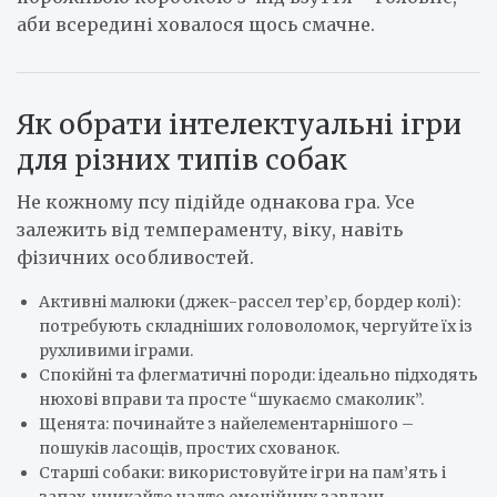
аби всередині ховалося щось смачне.
Як обрати інтелектуальні ігри
для різних типів собак
Не кожному псу підійде однакова гра. Усе
залежить від темпераменту, віку, навіть
фізичних особливостей.
Активні малюки (джек-рассел тер’єр, бордер колі):
потребують складніших головоломок, чергуйте їх із
рухливими іграми.
Спокійні та флегматичні породи: ідеально підходять
нюхові вправи та просте “шукаємо смаколик”.
Щенята: починайте з найелементарнішого –
пошуків ласощів, простих схованок.
Старші собаки: використовуйте ігри на пам’ять і