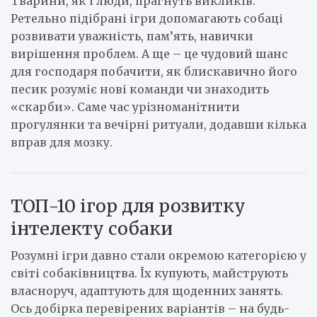
Тварини, як і люди, прагнуть викликів.
Ретельно підібрані ігри допомагають собаці
розвивати уважність, пам’ять, навички
вирішення проблем. А ще – це чудовий шанс
для господаря побачити, як блискавично його
песик розуміє нові команди чи знаходить
«скарби». Саме час урізноманітнити
прогулянки та вечірні ритуали, додавши кілька
вправ для мозку.
ТОП-10 ігор для розвитку
інтелекту собаки
Розумні ігри давно стали окремою категорією у
світі собаківництва. Їх купують, майструють
власноруч, адаптують для щоденних занять.
Ось добірка перевірених варіантів – на будь-