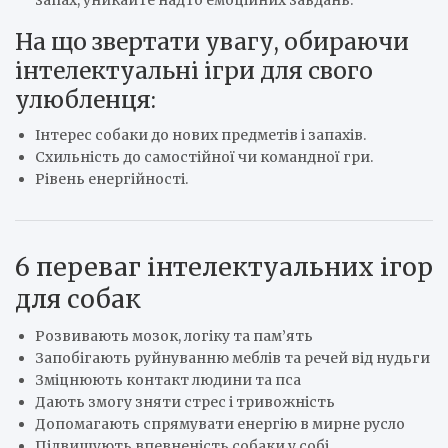
запах, уникайте надто емоційних завдань.
На що звертати увагу, обираючи
інтелектуальні ігри для свого
улюбленця:
Інтерес собаки до нових предметів і запахів.
Схильність до самостійної чи командної гри.
Рівень енергійності.
6 переваг інтелектуальних ігор
для собак
Розвивають мозок, логіку та пам’ять
Запобігають руйнуванню меблів та речей від нудьги
Зміцнюють контакт людини та пса
Дають змогу зняти стрес і тривожність
Допомагають спрямувати енергію в мирне русло
Підвищують впевненість собаки у собі