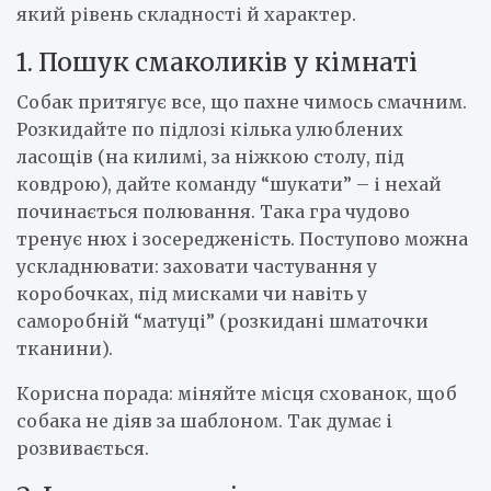
який рівень складності й характер.
1. Пошук смаколиків у кімнаті
Собак притягує все, що пахне чимось смачним.
Розкидайте по підлозі кілька улюблених
ласощів (на килимі, за ніжкою столу, під
ковдрою), дайте команду “шукати” – і нехай
починається полювання. Така гра чудово
тренує нюх і зосередженість. Поступово можна
ускладнювати: заховати частування у
коробочках, під мисками чи навіть у
саморобній “матуці” (розкидані шматочки
тканини).
Корисна порада: міняйте місця схованок, щоб
собака не діяв за шаблоном. Так думає і
розвивається.