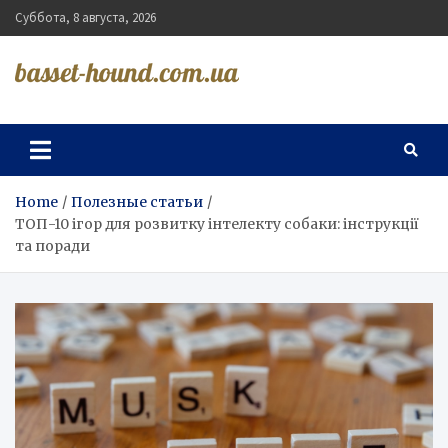
Skip
Суббота, 8 августа, 2026
to
content
basset-hound.com.ua
Home
Полезные статьи
ТОП-10 ігор для розвитку інтелекту собаки: інструкції
та поради