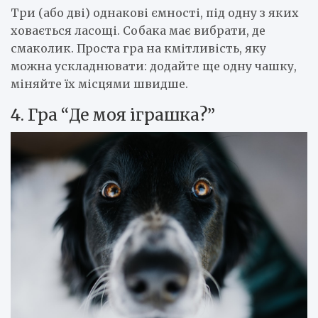
Три (або дві) однакові ємності, під одну з яких
ховається ласощі. Собака має вибрати, де
смаколик. Проста гра на кмітливість, яку
можна ускладнювати: додайте ще одну чашку,
міняйте їх місцями швидше.
4. Гра “Де моя іграшка?”