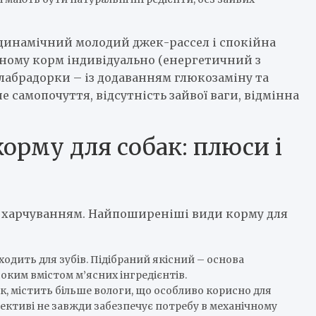
: динамічний молодий джек-рассел і спокійна
жному корм індивідуально (енергетичний з
 лабрадорки – із додаванням глюкозаміну та
 самопочуття, відсутність зайвої ваги, відмінна
корму для собак: плюси і
 з харчуванням. Найпоширеніші види корму для
ходить для зубів. Підібраний якісний – основа
оким вмістом м’ясних інгредієнтів.
к, містить більше вологи, що особливо корисно для
спективі не завжди забезпечує потребу в механічному