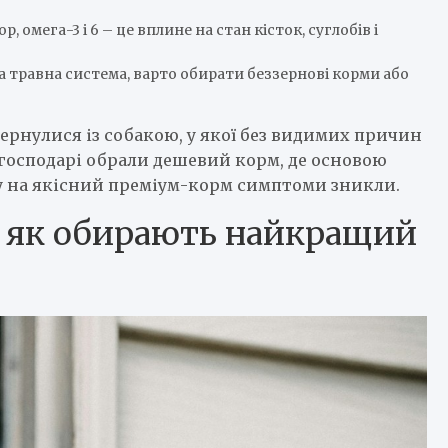
, омега-3 і 6 – це вплине на стан кісток, суглобів і
а травна система, варто обирати беззернові корми або
вернулися із собакою, у якої без видимих причин
 господарі обрали дешевий корм, де основою
оду на якісний преміум-корм симптоми зникли.
: як обирають найкращий