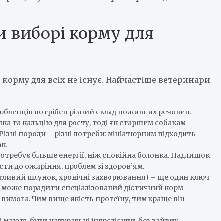
и виборі корму для
 корму для всіх не існує. Найчастіше ветеринари
 улюбленців потрібен різний склад поживних речовин.
а та кальцію для росту, тоді як старшим собакам –
Різні породи – різні потреби: мініатюрним підходить
к.
потребує більше енергії, ніж спокійна болонка. Надлишок
сти до ожиріння, проблем зі здоров’ям.
 чутливий шлунок, хронічні захворювання) – ще один ключ
р може порадити спеціалізований дієтичний корм.
ва вимога. Чим вище якість протеїну, тим краще він
ді мають бути натуральні інгредієнти, без зайвих