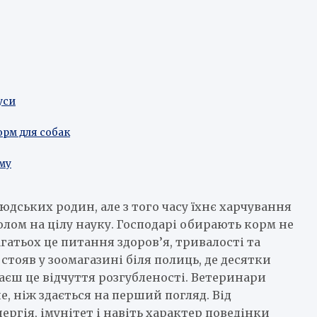
уси
рм для собак
му
дських родин, але з того часу їхнє харчування
лом на цілу науку. Господарі обирають корм не
атьох це питання здоров’я, тривалості та
тояв у зоомагазині біля полиць, де десятки
наєш це відчуття розгубленості. Ветеринари
 ніж здається на перший погляд. Від
ергія, імунітет і навіть характер поведінки