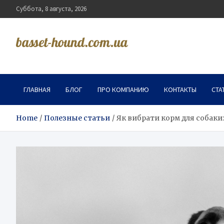
Skip
Суббота, 8 августа, 2026
to
content
basset-hound.com.ua
ГЛАВНАЯ
БЛОГ
ПРО КОМПАНИЮ
КОНТАКТЫ
СТА
Home
Полезные статьи
Як вибрати корм для собаки