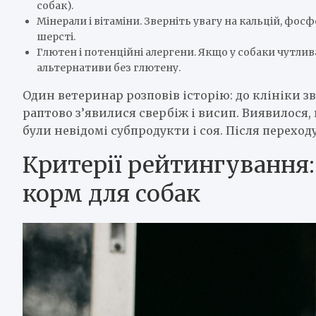
собак).
Мінерали і вітаміни. Зверніть увагу на кальцій, фосфор
шерсті.
Глютен і потенційні алергени. Якщо у собаки чутлив
альтернативи без глютену.
Один ветеринар розповів історію: до клініки з
раптово з’явилися свербіж і висип. Виявилося,
були невідомі субпродукти і соя. Після перех
Критерії рейтингування
корм для собак