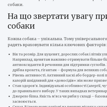
собаки.
На що звертати увагу пр
собаки
Кожна собака – унікальна. Тому універсального
радять враховувати кілька ключових факторів:
Вік та розмір. Для цуценят, дорослих собак і літніх
Наприклад, щенятам важливо отримувати більше білк
антиоксиданти й речовини для підтримки суглобів. 
дрібна крокета, гігантам – формула для великих соба
Рівень активності. Активний хаскі або бордер-колі 
калорій шкідливий для «домосідів»: він може призве
Стан здоров’я. Індивідуальні особливості (алергії,
до правильного вибору. У таких випадках ветерина
Джерело білка. Якість м’яса чи риби у складі – базо
засвоюється.
Склад. В ідеальному раціоні на перших місцях у скла