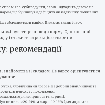
 сире м’ясо, субпродукти, овочі. Підходить далеко не
ринаром, щоб уникнути дефіциту чи надлишку поживних
ше збалансувати раціон. Вимагає знань і часу.
а змішувати різні види корму. Однозначної
ходу і стежити за реакцією тварини.
у: рекомендації
пі знайомства зі складом. Не варто орієнтуватися
ування:
 курка, яловичина чи лосось, це добрий знак. Уникайте
бпродукти неясного походження.
ароматизатори не приносять користі.
 був не нижче 20-25%, а жир – 10-15% (для дорослих