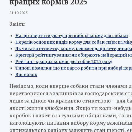
кращих кормів 2025
31.10.2025
Зміст:
На що звертати увагу при виборі корму для собаки
Перелік основних видів корму для собак: плюси і мін
Як читати етикетку корму: рекомендації ветеринара
Критерії рейтингування: як обирають найкращий ко
Рейтинг кращих кормів для собак 2025 року
Типові помилки: що не варто робити при виборі кор
Висновок
Невідомо, коли вперше собаки стали членами лю
перетворилося з залишків за господарським сто
лише за ціною чи красивою етикеткою – для баг
якості життя улюбленця. Якщо ти коли-небудь с
коробок і пакетів із гучними обіцянками, то з
наголошують: питання вибору корму важливіше,
оптимального раціону залежить стан шерсті, ен