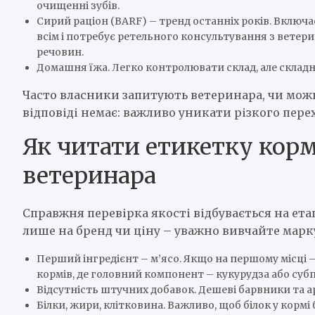
очищенні зубів.
Сирий раціон (BARF) – тренд останніх років. Включає
всім і потребує ретельного консультування з вете
речовин.
Домашня їжа. Легко контролювати склад, але складні
Часто власники запитують ветеринара, чи можн
відповіді немає: важливо уникати різкого пере
Як читати етикетку корм
ветеринара
Справжня перевірка якості відбувається на ета
лише на бренд чи ціну – уважно вивчайте марк
Перший інгредієнт – м’ясо. Якщо на першому місці –
кормів, де головний компонент – кукурудза або су
Відсутність штучних добавок. Дешеві барвники та 
Білки, жири, клітковина. Важливо, щоб білок у кормі