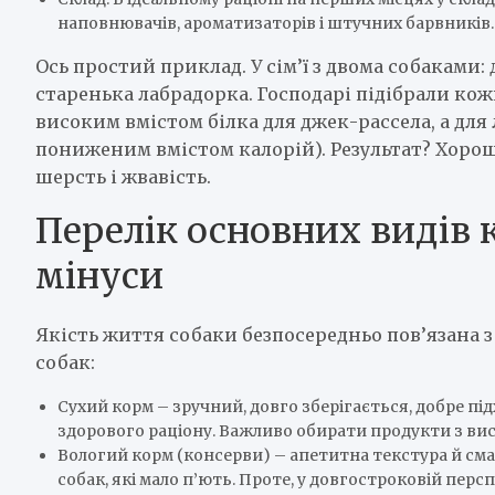
наповнювачів, ароматизаторів і штучних барвників.
Ось простий приклад. У сім’ї з двома собаками
старенька лабрадорка. Господарі підібрали ко
високим вмістом білка для джек-рассела, а для
пониженим вмістом калорій). Результат? Хороше
шерсть і жвавість.
Перелік основних видів 
мінуси
Якість життя собаки безпосередньо пов’язана
собак:
Сухий корм – зручний, довго зберігається, добре під
здорового раціону. Важливо обирати продукти з вис
Вологий корм (консерви) – апетитна текстура й сма
собак, які мало п’ють. Проте, у довгостроковій пер