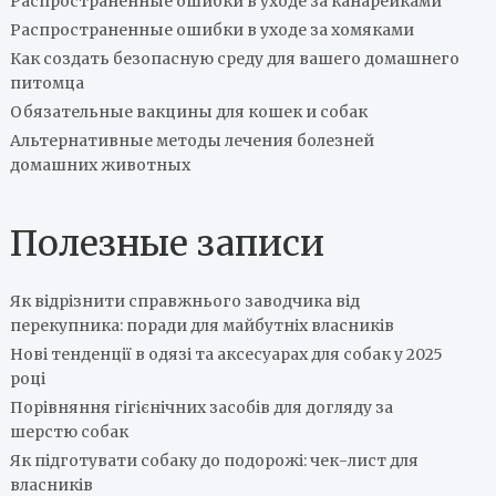
Распространенные ошибки в уходе за канарейками
Распространенные ошибки в уходе за хомяками
Как создать безопасную среду для вашего домашнего
питомца
Обязательные вакцины для кошек и собак
Альтернативные методы лечения болезней
домашних животных
Полезные записи
Як відрізнити справжнього заводчика від
перекупника: поради для майбутніх власників
Нові тенденції в одязі та аксесуарах для собак у 2025
році
Порівняння гігієнічних засобів для догляду за
шерстю собак
Як підготувати собаку до подорожі: чек-лист для
власників