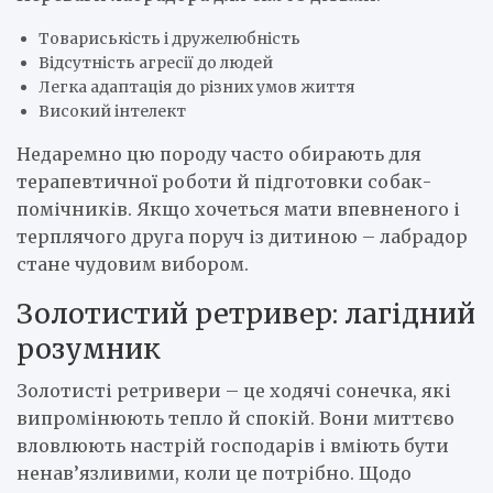
Товариськість і дружелюбність
Відсутність агресії до людей
Легка адаптація до різних умов життя
Високий інтелект
Недаремно цю породу часто обирають для
терапевтичної роботи й підготовки собак-
помічників. Якщо хочеться мати впевненого і
терплячого друга поруч із дитиною – лабрадор
стане чудовим вибором.
Золотистий ретривер: лагідний
розумник
Золотисті ретривери – це ходячі сонечка, які
випромінюють тепло й спокій. Вони миттєво
вловлюють настрій господарів і вміють бути
ненав’язливими, коли це потрібно. Щодо