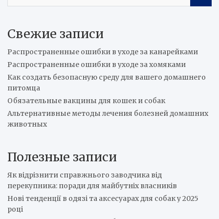
e
a
r
Свежие записи
c
h
Распространенные ошибки в уходе за канарейками
Распространенные ошибки в уходе за хомяками
Как создать безопасную среду для вашего домашнего
питомца
Обязательные вакцины для кошек и собак
Альтернативные методы лечения болезней домашних
животных
Полезные записи
Як відрізнити справжнього заводчика від
перекупника: поради для майбутніх власників
Нові тенденції в одязі та аксесуарах для собак у 2025
році