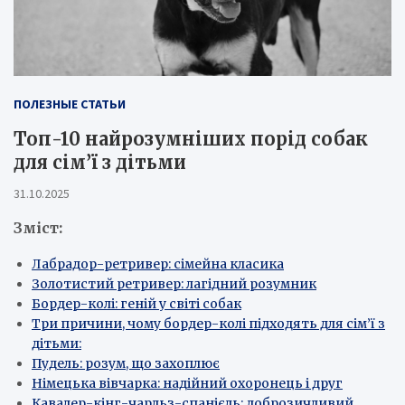
ПОЛЕЗНЫЕ СТАТЬИ
Топ-10 найрозумніших порід собак
для сім’ї з дітьми
31.10.2025
Зміст:
Лабрадор-ретривер: сімейна класика
Золотистий ретривер: лагідний розумник
Бордер-колі: геній у світі собак
Три причини, чому бордер-колі підходять для сім’ї з
дітьми:
Пудель: розум, що захоплює
Німецька вівчарка: надійний охоронець і друг
Кавалер-кінг-чарльз-спанієль: доброзичливий