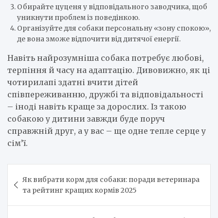
Обирайте цуценя у відповідального заводчика, щоб
уникнути проблем із поведінкою.
Організуйте для собаки персональну «зону спокою»,
де вона зможе відпочити від дитячої енергії.
Навіть найрозумніша собака потребує любові,
терпіння й часу на адаптацію. Дивовижно, як ці
чотирилапі здатні вчити дітей
співпереживанню, дружбі та відповідальності
– іноді навіть краще за дорослих. Із такою
собакою у дитини завжди буде поруч
справжній друг, а у вас – ще одне тепле серце у
сім’ї.
Навигация
Як вибрати корм для собаки: поради ветеринара
по
та рейтинг кращих кормів 2025
записям