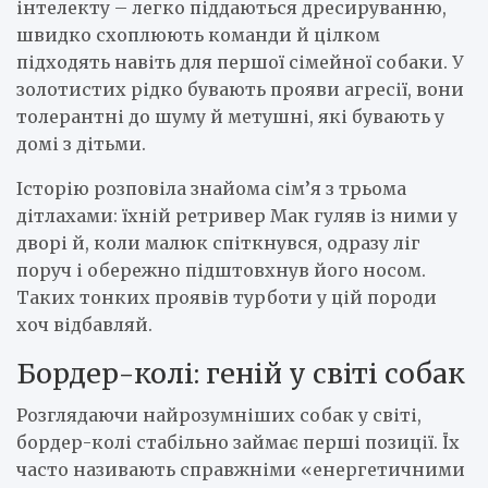
інтелекту – легко піддаються дресируванню,
швидко схоплюють команди й цілком
підходять навіть для першої сімейної собаки. У
золотистих рідко бувають прояви агресії, вони
толерантні до шуму й метушні, які бувають у
домі з дітьми.
Історію розповіла знайома сім’я з трьома
дітлахами: їхній ретривер Мак гуляв із ними у
дворі й, коли малюк спіткнувся, одразу ліг
поруч і обережно підштовхнув його носом.
Таких тонких проявів турботи у цій породи
хоч відбавляй.
Бордер-колі: геній у світі собак
Розглядаючи найрозумніших собак у світі,
бордер-колі стабільно займає перші позиції. Їх
часто називають справжніми «енергетичними