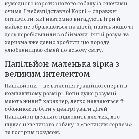
кумедного коротконогого собаку із сяючими
очима. І небезпідставно! Коргі – справжні
оптимісти, які невтомно вигадують ігри й
майже не ображаються на дітей, навіть якщо ті
десь перебільшили з обіймами. Їхній розум та
харизма вже давно зробили цю породу
улюбленицею сімей по всьому світу.
Папільйон: маленька зірка з
великим інтелектом
Папільйони – це втілення граційної енергії в
компактному розмірі. Вони дуже розумні,
мають живий характер, легко навчаються й
обожнюють бути у центрі уваги дітей.
Папільйон ідеально підходить для тих, хто
шукає невеликого собаку із «великим серцем»
та гострим розумом.