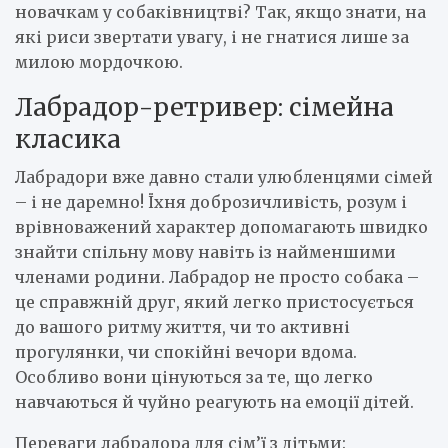
новачкам у собаківництві? Так, якщо знати, на
які риси звертати увагу, і не гнатися лише за
милою мордочкою.
Лабрадор-ретривер: сімейна
класика
Лабрадори вже давно стали улюбленцями сімей
– і не даремно! Їхня доброзичливість, розум і
врівноважений характер допомагають швидко
знайти спільну мову навіть із найменшими
членами родини. Лабрадор не просто собака –
це справжній друг, який легко пристосується
до вашого ритму життя, чи то активні
прогулянки, чи спокійні вечори вдома.
Особливо вони цінуються за те, що легко
навчаються й чуйно реагують на емоції дітей.
Переваги лабрадора для сім’ї з дітьми: