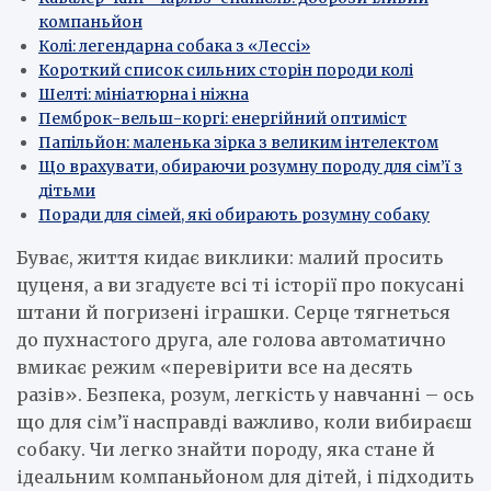
компаньйон
Колі: легендарна собака з «Лессі»
Короткий список сильних сторін породи колі
Шелті: мініатюрна і ніжна
Пемброк-вельш-коргі: енергійний оптиміст
Папільйон: маленька зірка з великим інтелектом
Що врахувати, обираючи розумну породу для сім’ї з
дітьми
Поради для сімей, які обирають розумну собаку
Буває, життя кидає виклики: малий просить
цуценя, а ви згадуєте всі ті історії про покусані
штани й погризені іграшки. Серце тягнеться
до пухнастого друга, але голова автоматично
вмикає режим «перевірити все на десять
разів». Безпека, розум, легкість у навчанні – ось
що для сім’ї насправді важливо, коли вибираєш
собаку. Чи легко знайти породу, яка стане й
ідеальним компаньйоном для дітей, і підходить