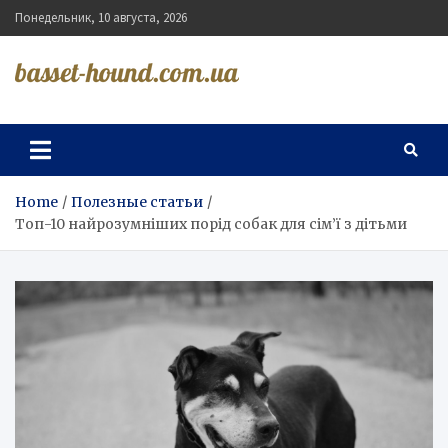
Skip
Понедельник, 10 августа, 2026
to
content
basset-hound.com.ua
Home
Полезные статьи
Топ-10 найрозумніших порід собак для сім’ї з дітьми