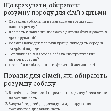
Що врахувати, обираючи
розумну породу для сім’ї з дітьми
Характер собаки: чи не занадто енергійна для
вашого ритму?
Легкість у навчанні: чи зможе дитина брати участь у
дресируванні?
Розмір і вага: для малюків краще підходять середні
та дрібні породи
Терплячість: чи готова собака «витримувати»
дитячі пустощі?
Потреби в спілкуванні та фізичній активності
Поради для сімей, які обирають
розумну собаку
Вивчіть особливості породи – не орієнтуйтеся лише
на зовнішність.
Залучайте дітей до догляду та дресирування –
формуйте відповідальність.