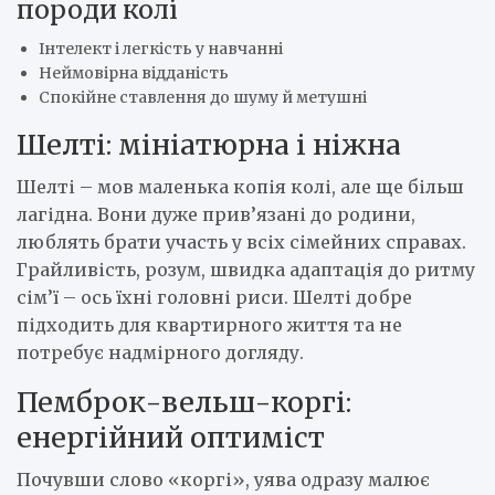
породи колі
Інтелект і легкість у навчанні
Неймовірна відданість
Спокійне ставлення до шуму й метушні
Шелті: мініатюрна і ніжна
Шелті – мов маленька копія колі, але ще більш
лагідна. Вони дуже прив’язані до родини,
люблять брати участь у всіх сімейних справах.
Грайливість, розум, швидка адаптація до ритму
сім’ї – ось їхні головні риси. Шелті добре
підходить для квартирного життя та не
потребує надмірного догляду.
Пемброк-вельш-коргі:
енергійний оптиміст
Почувши слово «коргі», уява одразу малює