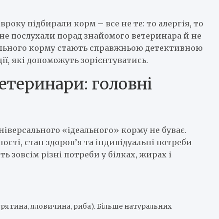
року підбирали корм – все не те: то алергія, то
и не послухали порад знайомого ветеринара й не
еального корму стають справжньою детективною
ції, які допоможуть зорієнтуватись.
етеринари: головні
ніверсального «ідеального» корму не буває.
ості, стан здоров’я та індивідуальні потреби
ь зовсім різні потреби у білках, жирах і
урятина, яловичина, риба). Більше натуральних