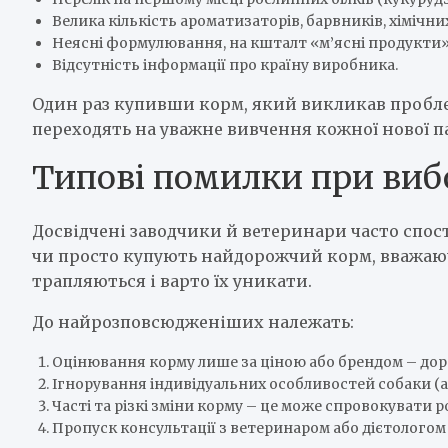
Велика кількість ароматизаторів, барвників, хімічни
Неясні формулювання, на кшталт «м’ясні продукти» 
Відсутність інформації про країну виробника.
Один раз купивши корм, який викликав проблем
переходять на уважне вивчення кожної нової п
Типові помилки при виб
Досвідчені заводчики й ветеринари часто спо
чи просто купують найдорожчий корм, вважаюч
трапляються і варто їх уникати.
До найрозповсюдженіших належать:
Оцінювання корму лише за ціною або брендом – дор
Ігнорування індивідуальних особливостей собаки (але
Часті та різкі зміни корму – це може спровокувати 
Пропуск консультації з ветеринаром або дієтологом