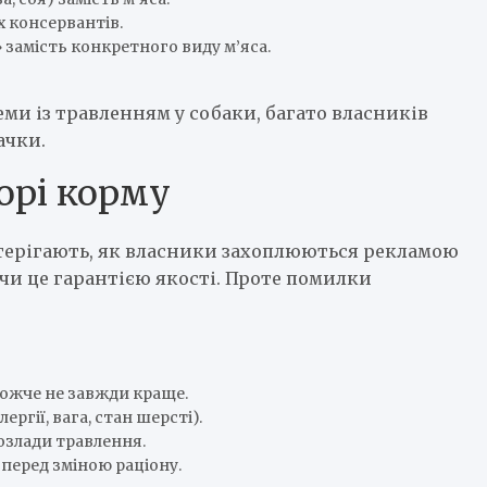
х консервантів.
замість конкретного виду м’яса.
и із травленням у собаки, багато власників
ачки.
орі корму
стерігають, як власники захоплюються рекламою
и це гарантією якості. Проте помилки
ожче не завжди краще.
ргії, вага, стан шерсті).
розлади травлення.
 перед зміною раціону.