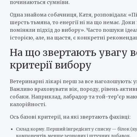
починаються сумніви.
Одна знайома собачниця, Катя, розповідала: «Пів
шерсть тьмяна, то енергії ні на що немає. Док
поміняли підхід до вибору». Часто пошуки ід
історією, але, на щастя, є конкретні рекоменда
На що звертають увагу в
критерії вибору
Ветеринарні лікарі перш за все наголошують: у
Важливо враховувати вік, породу, рівень активн
собаки. Наприклад, лабрадор та той-тер’єр мают
калорійності.
Ось базові критерії, на які звертають фахівці:
Склад корму. Перший інгредієнт у списку — білок (к
компонентів, менше зернових і штучних добавок.