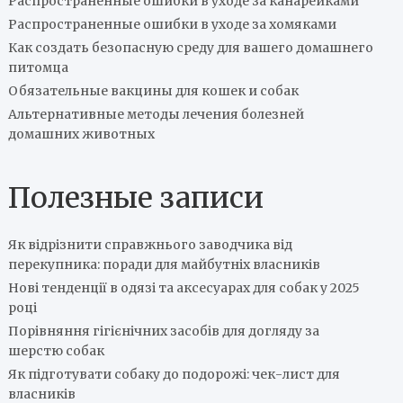
Распространенные ошибки в уходе за канарейками
Распространенные ошибки в уходе за хомяками
Как создать безопасную среду для вашего домашнего
питомца
Обязательные вакцины для кошек и собак
Альтернативные методы лечения болезней
домашних животных
Полезные записи
Як відрізнити справжнього заводчика від
перекупника: поради для майбутніх власників
Нові тенденції в одязі та аксесуарах для собак у 2025
році
Порівняння гігієнічних засобів для догляду за
шерстю собак
Як підготувати собаку до подорожі: чек-лист для
власників