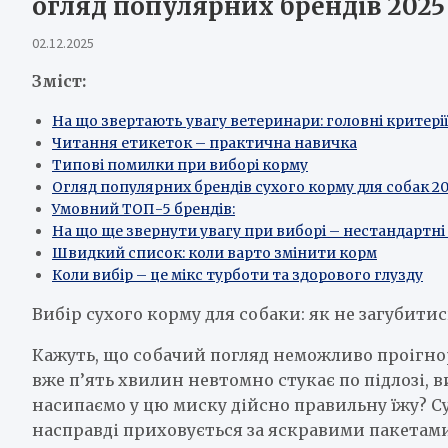
огляд популярних брендів 2025
02.12.2025
Зміст:
На що звертають увагу ветеринари: головні критері
Читання етикеток – практична навичка
Типові помилки при виборі корму
Огляд популярних брендів сухого корму для собак 2
Умовний ТОП-5 брендів:
На що ще звернути увагу при виборі – нестандартні
Швидкий список: коли варто змінити корм
Коли вибір – це мікс турботи та здорового глузду
Вибір сухого корму для собаки: як не загубитис
Кажуть, що собачий погляд неможливо проігнор
вже п’ять хвилин невтомно стукає по підлозі, 
насипаємо у цю миску дійсно правильну їжу? Су
насправді приховується за яскравими пакетам