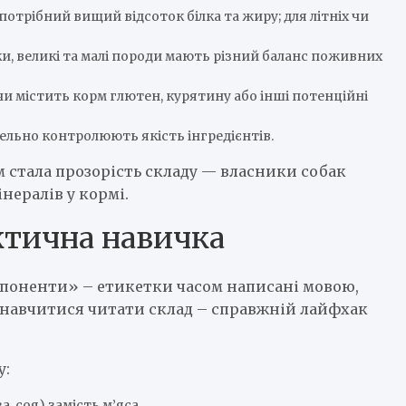
 потрібний вищий відсоток білка та жиру; для літніх чи
аки, великі та малі породи мають різний баланс поживних
чи містить корм глютен, курятину або інші потенційні
ельно контролюють якість інгредієнтів.
 стала прозорість складу — власники собак
інералів у кормі.
ктична навичка
мпоненти» – етикетки часом написані мовою,
к навчитися читати склад – справжній лайфхак
у:
, соя) замість м’яса.