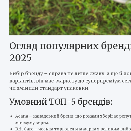
Огляд популярних бренді
2025
Вибір бренду – справа не лише смаку, а ще й до
варіантів, від мас-маркету до суперпреміум се
чи змінили стандарт упаковки.
Умовний ТОП-5 брендів:
Acana – канадський бренд, що роками зберігає репут
мінімуму зерна.
Brit Care – чеська торговельна марка з великим ви