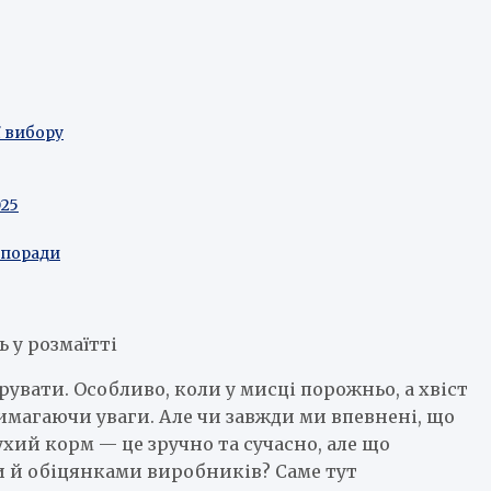
ї вибору
025
 поради
ь у розмаїтті
увати. Особливо, коли у мисці порожньо, а хвіст
вимагаючи уваги. Але чи завжди ми впевнені, що
хий корм — це зручно та сучасно, але що
и й обіцянками виробників? Саме тут