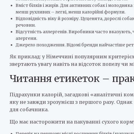
Вміст білків і жирів. Для активних собак і молодняка
менш рухливих – легкі, менш калорійні формули.
Відповідність віку й розміру. Цуценята, дорослі соб
речовин.
Відсутність аллергенів. Виробники часто вказують, 
алергени.
Джерело походження. Відомі бренди найчастіше рет
Як приклад: у Німеччині популярним критерієм
звертають увагу навіть на відсоток попелу чи м
Читання етикеток – пра
Підрахунки калорій, загадкові «аналітичні ко
яку не завжди зрозумієш з першого разу. Одна
для собачника.
Що має насторожити на пакуванні сухого корм
Перелік на першому місці рослинних білків (кукурудза