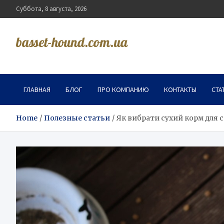
Skip
Суббота, 8 августа, 2026
to
content
basset-hound.com.ua
ГЛАВНАЯ
БЛОГ
ПРО КОМПАНИЮ
КОНТАКТЫ
СТА
Home
Полезные статьи
Як вибрати сухий корм для с