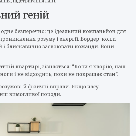
ання, підстригання лап).
вний геній
 одне безперечно: це ідеальний компаньйон для
проникнення розуму і енергії. Бордер-коллі
й і блискавично засвоювати команди. Вони
атній квартирі, зізнається: “Коли я хворію, наш
оги і не відходить, поки не покращає стан”.
розумові й фізичні вправи. Якщо часу
нш вимогливої породи.