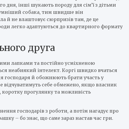
о дня, інші шукають породу для сім’ї з дітьми
озумніший собака, тим швидше він
ла й не влаштовує сюрпризів там, де це
ороди легко адаптуються до квартирного формату
льного друга
ткими лапками та постійно усміхненою
ься неабиякий інтелект. Коргі швидко вчаться
ня господаря й обожнюють брати участь у
не відчуватимуть себе обмежено, якщо власник
ь, коротку прогулянку та можливість
нення господарів з роботи, а потім нагадує про
шку – бо знає, що саме зараз настав час гри.