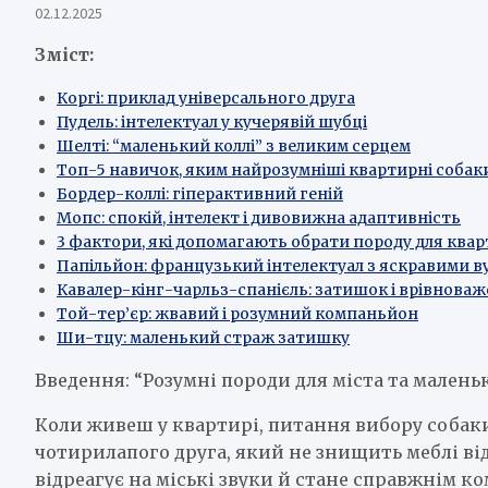
02.12.2025
Зміст:
Коргі: приклад універсального друга
Пудель: інтелектуал у кучерявій шубці
Шелті: “маленький коллі” з великим серцем
Топ-5 навичок, яким найрозумніші квартирні собак
Бордер-коллі: гіперактивний геній
Мопс: спокій, інтелект і дивовижна адаптивність
3 фактори, які допомагають обрати породу для ква
Папільйон: французький інтелектуал з яскравими 
Кавалер-кінг-чарльз-спанієль: затишок і врівнова
Той-тер’єр: жвавий і розумний компаньйон
Ши-тцу: маленький страж затишку
Введення: “Розумні породи для міста та малень
Коли живеш у квартирі, питання вибору собаки
чотирилапого друга, який не знищить меблі від
відреагує на міські звуки й стане справжнім к