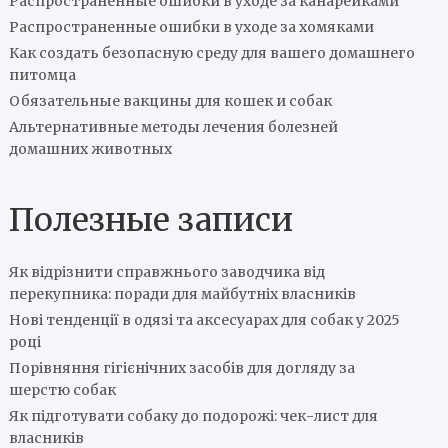
Распространенные ошибки в уходе за канарейками
Распространенные ошибки в уходе за хомяками
Как создать безопасную среду для вашего домашнего
питомца
Обязательные вакцины для кошек и собак
Альтернативные методы лечения болезней
домашних животных
Полезные записи
Як відрізнити справжнього заводчика від
перекупника: поради для майбутніх власників
Нові тенденції в одязі та аксесуарах для собак у 2025
році
Порівняння гігієнічних засобів для догляду за
шерстю собак
Як підготувати собаку до подорожі: чек-лист для
власників