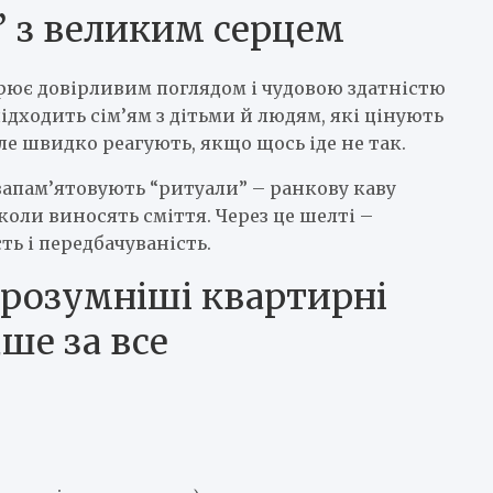
” з великим серцем
орює довірливим поглядом і чудовою здатністю
ідходить сім’ям з дітьми й людям, які цінують
ле швидко реагують, якщо щось іде не так.
запам’ятовують “ритуали” – ранкову каву
коли виносять сміття. Через це шелті –
ть і передбачуваність.
йрозумніші квартирні
ше за все