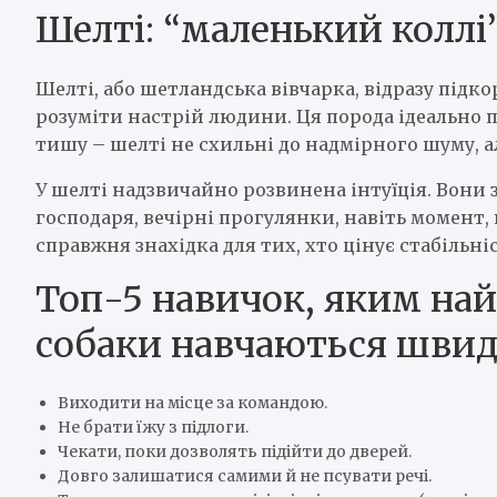
Шелті: “маленький коллі
Шелті, або шетландська вівчарка, відразу підк
розуміти настрій людини. Ця порода ідеально п
тишу – шелті не схильні до надмірного шуму, а
У шелті надзвичайно розвинена інтуїція. Вони 
господаря, вечірні прогулянки, навіть момент, 
справжня знахідка для тих, хто цінує стабільніс
Топ-5 навичок, яким на
собаки навчаються швид
Виходити на місце за командою.
Не брати їжу з підлоги.
Чекати, поки дозволять підійти до дверей.
Довго залишатися самими й не псувати речі.