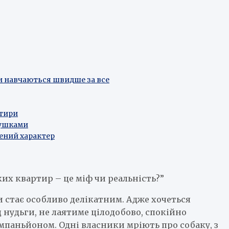
и навчаються швидше за все
ртири
вушками
жений характер
ких квартир – це міф чи реальність?”
 стає особливо делікатним. Адже хочеться
 нудьги, не лаятиме цілодобово, спокійно
омпаньйоном. Одні власники мріють про собаку, з