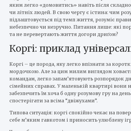
яким легко «домовитись» навіть після складног
чи літніх людей. В свою чергу є істина: чим р
підлаштовується під темп життя, розуміє прави
небезпечно чи незручно. Питання лише: які п
та не перевертають життя догори дриґом?
Коргі: приклад універса
Коргі – це порода, яку легко впізнати за коро
мордочкою. Але за цим милим виглядом ховаєт
командам, легко запам’ятовують розпорядок д
сімейних справах. У маленькій квартирі вони 
забезпечить їм хоча б одну розумову гру на ден
спостерігати за всіма “двіжухами”.
Типова ситуація: коргі спокійно чекає на повер
себе м’яким гавкотом і приносить улюблену ігра