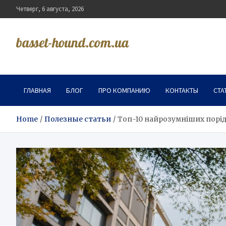
Skip
Четверг, 6 августа, 2026
to
content
basset-hound.com.ua
ГЛАВНАЯ
БЛОГ
ПРО КОМПАНИЮ
КОНТАКТЫ
СТА
Home
Полезные статьи
Топ-10 найрозумніших порід