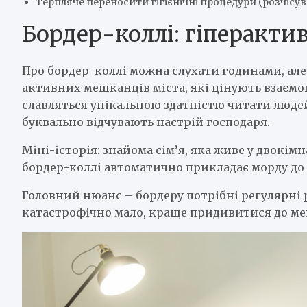
Терпляче переносити гігієнічні процедури (розчісув
Бордер-коллі: гіперакти
Про бордер-коллі можна слухати годинами, але
активних мешканців міста, які цінують взаємо
славляться унікальною здатністю читати люде
буквально відчувають настрій господаря.
Міні-історія: знайома сім’я, яка живе у двокімн
бордер-коллі автоматично прикладає морду до н
Головний нюанс – бордеру потрібні регулярні 
катастрофічно мало, краще придивитися до ме