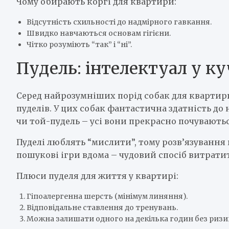
Чому обирають коргі для квартири:
Відсутність схильності до надмірного гавкання.
Швидко навчаються основам гігієни.
Чітко розуміють “так” і “ні”.
Пудель: інтелектуал у к
Серед найрозумніших порід собак для квартири
пуделів. У цих собак фантастична здатність до
чи той-пудель – усі вони прекрасно почуваютьс
Пуделі люблять “мислити”, тому розв’язування 
пошукові ігри вдома – чудовий спосіб витрати
Плюси пуделя для життя у квартирі:
Гіпоалергенна шерсть (мінімум линяння).
Відповідальне ставлення до тренувань.
Можна залишати одного на декілька годин без ризи