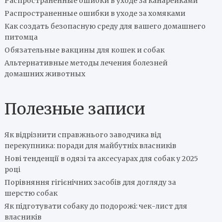
Распространенные ошибки в уходе за канарейками
Распространенные ошибки в уходе за хомяками
Как создать безопасную среду для вашего домашнего
питомца
Обязательные вакцины для кошек и собак
Альтернативные методы лечения болезней
домашних животных
Полезные записи
Як відрізнити справжнього заводчика від
перекупника: поради для майбутніх власників
Нові тенденції в одязі та аксесуарах для собак у 2025
році
Порівняння гігієнічних засобів для догляду за
шерстю собак
Як підготувати собаку до подорожі: чек-лист для
власників