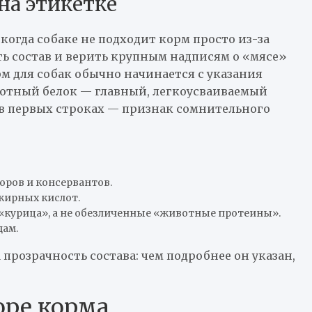
на этикетке
когда собаке не подходит корм просто из-за
ть состав и верить крупным надписям о «мясе»
м для собак обычно начинается с указания
вотный белок — главный, легкоусваиваемый
 в первых строках — признак сомнительного
оров и консервантов.
жирных кислот.
«курица», а не обезличенные «животные протеины».
дам.
розрачность состава: чем подробнее он указан,
оре корма