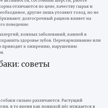
 её активности, состоянии шерсти, работе
орма отличаются по цене, качеству сырья и
еобходимое, другие лишь утоляют голод, но не
ёркивают: долгосрочный рацион влияет на
го поведение.
ллергий, кожных заболеваний, камней в
сохранить здоровье зубов. Перекармливание или
о приводят к ожирению, нарушению
м.
баки: советы
собаки сильно различаются. Растущий
гии, в то время как пожилой пёс нуждается в