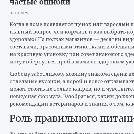
частые ошибки
07.10.2025
Когда в доме появляется щенок или взрослый п
главный вопрос: чем кормить и как выбрать ко
здоровью? На полках магазинов — десятки вид
составами, красочными этикетками и обещани
на красивую упаковку или совет знакомого зд
могут обернуться проблемами со здоровьем уже
Любому заботливому хозяину знакома сцена: пё
отдельные кусочки, а порой и вовсе отказывае
может стоять не только каприз, но и чувствит
невкусная формула. Разобраться, каким долже
рекомендации ветеринаров и знания о том, ка
Роль правильного питани